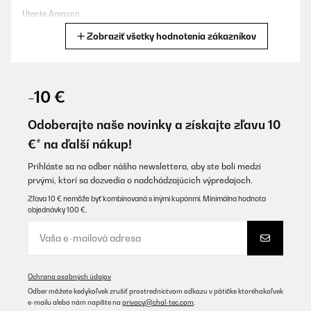
Utente Amazon
Zobraziť všetky hodnotenia zákazníkov
Preložiť
OVERENÁ KONTROLA
19/12/2024
-10 €
Mi piace molto, design, funzionamento, scalda bene, bella la luce
colorata e la possibilità di usarlo come lavagna.
Odoberajte naše novinky a získajte zľavu 10
€* na ďalší nákup!
Utente Amazon
Preložiť
Prihláste sa na odber nášho newslettera, aby ste boli medzi
prvými, ktorí sa dozvedia o nadchádzajúcich výpredajoch.
Zľava 10 € nemôže byť kombinovaná s inými kupónmi. Minimálna hodnota
OVERENÁ KONTROLA
objednávky 100 €.
17/12/2024
Ottimo prodotto se messo vicino a dove si opera.
Utente Amazon
Ochrana osobných údajov
Preložiť
Odber môžete kedykoľvek zrušiť prostredníctvom odkazu v pätičke ktoréhokoľvek
e-mailu alebo nám napíšte na
privacy@chal-tec.com
.