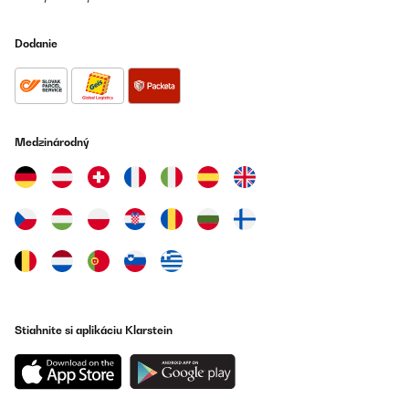
ausgeschlossen.Frontabstand von Inventar sollte 40 cm
betragen, rundum 20 cm. Dies scheint uns nach Messungen
seitlich jedoch übertrieben, und geringer möglich ohne dass ein
Dodanie
Wärmestau (in der Fensternische) entsteht oder an den
Nischenseiten messbar wäre.Die Optik der Glasfront, die zudem
(unbeheizt) als Whiteboard nutzbar wäre, vor allem aber die
gleichzeitige LED Illumination (Farben und Stärke in Stufen
wählbar), ergeben eine zweite höchst dekorative Funktion der
Wandheizung.Die Heizung ist technisch stark ausgerüstet, kann
am Heizkörper, als auch mit der beiliegenden Handfernbedienung
Medzinárodný
im Raum sicher gesteuert werden.Zudem weist sie ein WLAN
Modul auf, womit jeder damit ausgestattete Raum mit der
kostenlosen Klarstein App vom Licht bis zur Thermostatregelung
steuerbar ist. Dies kann sogar in Abhängigkeiten von lokaler
Außentemperatur oder anderen Faktoren automatisiert
werden.Die damit gegebene Fernsteuerbarkeit der Heizung
könnte aber auch Gefahren bergen, wenn man bspw. nicht
bemerken würde, dass jemand etwas zum Trocknen über die
Heizung gelegt hätte.Die Oberflächentemperatur der Glasfront
kann bis 95 Grad erreichen, womit sowohl eine Entflammbarkeit
zu bedenken ist, als auch einer Verbrennungsgefahr z.B. für
Kinder durch Belehrung vorgebeugt werden muss.Die Klarstein
Mojave Heizung zeichnet sich durch ihre Lautlosigkeit im Betrieb
Stiahnite si aplikáciu Klarstein
aus, weist aber in der Heizwirkung eine zögerliche Wirkung auf.
Dennoch, auch wenn die Raumtemperatur nur langsam steigt,
weist man durch die Infrarot Strahlungswärme ein vorzeitiges
Wärmeempfinden auf.Der Kundendienst von Klarstein war
bezüglich Unklarheiten bei den wechselnden Rabattaktionen