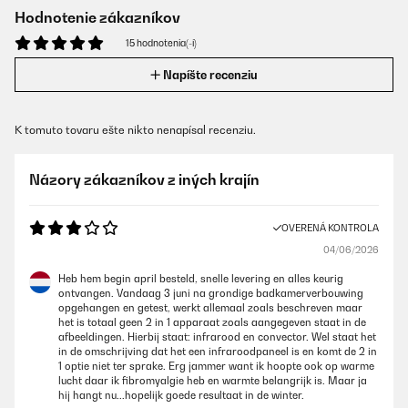
Hodnotenie zákazníkov
15 hodnotenia(-í)
Napíšte recenziu
K tomuto tovaru ešte nikto nenapísal recenziu.
Názory zákazníkov z iných krajín
OVERENÁ KONTROLA
04/06/2026
Heb hem begin april besteld, snelle levering en alles keurig
ontvangen. Vandaag 3 juni na grondige badkamerverbouwing
opgehangen en getest, werkt allemaal zoals beschreven maar
het is totaal geen 2 in 1 apparaat zoals aangegeven staat in de
afbeeldingen. Hierbij staat: infrarood en convector. Wel staat het
in de omschrijving dat het een infraroodpaneel is en komt de 2 in
1 optie niet ter sprake. Erg jammer want ik hoopte ook op warme
lucht daar ik fibromyalgie heb en warmte belangrijk is. Maar ja
hij hangt nu...hopelijk goede resultaat in de winter.