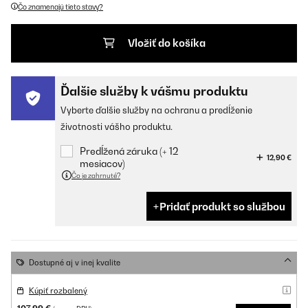
Čo znamenajú tieto stavy?
Vložiť do košíka
Ďalšie služby k vášmu produktu
Vyberte ďalšie služby na ochranu a predĺženie
životnosti vášho produktu.
Predĺžená záruka (+ 12
12,90 €
mesiacov)
Čo je zahrnuté?
Pridať produkt so službou
Dostupné aj v inej kvalite
Kúpiť rozbalený