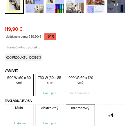
+3
119,90 €
-64%
Uvádzacia cena:
339,90 €
Informačný list o produkte
KÓD PRODUKTU: 10039813
VARIANT:
500 W (60 x 60
750 W (60 x 85
1000 W (60 x 120
cm)
cm)
cm)
Dostupné
Iná kombinácia
ZÁKLADNÁ FARBA:
Multi
abstraktný
mramorový
+4
Dostupné
Dostupné