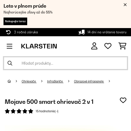
Leto v plnom prúde
Najhorúcejšie zľavy až do 55%
Nakupujte teraz
2 ročná záruka
14 dní na vrátenie tovaru
Ohrievače
Infražiariče
Obrazové infrapanely
Mojave 500 smart ohrievač 2 v 1
15 hodnotenia(-í)