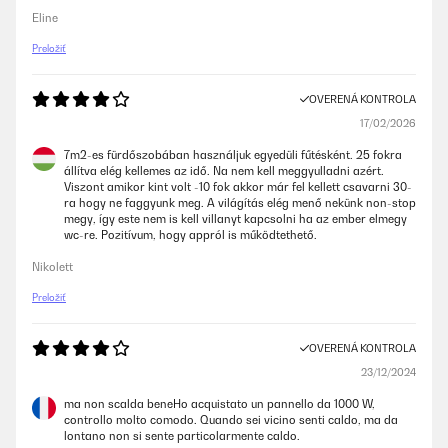
Eline
Preložiť
OVERENÁ KONTROLA
17/02/2026
7m2-es fürdőszobában használjuk egyedüli fűtésként. 25 fokra
állítva elég kellemes az idő. Na nem kell meggyulladni azért.
Viszont amikor kint volt -10 fok akkor már fel kellett csavarni 30-
ra hogy ne faggyunk meg. A világítás elég menő nekünk non-stop
megy, így este nem is kell villanyt kapcsolni ha az ember elmegy
wc-re. Pozitívum, hogy appról is működtethető.
Nikolett
Preložiť
OVERENÁ KONTROLA
23/12/2024
ma non scalda beneHo acquistato un pannello da 1000 W,
controllo molto comodo. Quando sei vicino senti caldo, ma da
lontano non si sente particolarmente caldo.