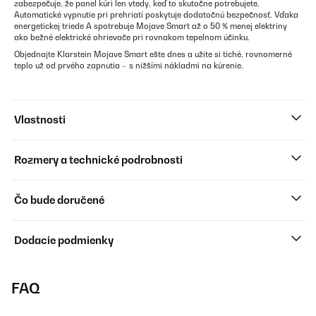
zabezpečuje, že panel kúri len vtedy, keď to skutočne potrebujete.
Automatické vypnutie pri prehriatí poskytuje dodatočnú bezpečnosť. Vďaka
energetickej triede A spotrebuje Mojave Smart až o 50 % menej elektriny
ako bežné elektrické ohrievače pri rovnakom tepelnom účinku.
Objednajte Klarstein Mojave Smart ešte dnes a užite si tiché, rovnomerné
teplo už od prvého zapnutia – s nižšími nákladmi na kúrenie.
Vlastnosti
Rozmery a technické podrobnosti
Čo bude doručené
Dodacie podmienky
FAQ