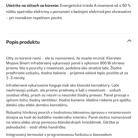
Ušetrite na účtoch za kúrenie:
Energetická trieda A znamená až o 50 %
nižšiu spotrebu elektriny v porovnaní s bežnými elektrickými ohrievačmi
– pri rovnakom tepelnom pocite.
Popis produktu
Účty za kúrenie rastú – ale to neznamená, že musíte mrznúť. Klarstein
Mojave Smart infračervený vykurovací panel s výkonom 900 W ohrieva
priamo Vás a povrchy v miestnosti, podobne ako slnečné lúče. Žiadne
predhriatie vzduchu, žiadne čakanie – príjemné sálavé teplo pocítite už za
2–3 minúty.
Infračervené vykurovanie funguje inak ako klasické konvektory. Lúče
neohrievajú vzduch, ale priamo predmety a ľudí v miestnosti – vzduch
zostáva vlhký, prach sa nezvíri a nevzniká žiadny prievan. Panel pracuje v
úplnom tichu: žiadny ventilátor, žiadne šumenie. Ideálne riešenie pre spálňu,
detskú izbu alebo domácu kanceláriu.
Robustný hliníkový povrch s hodnotnou lakovanou úpravou v mramorovom
dizajne sa hodí do každého moderného interiéru. Panel možno namontovať
na stenu alebo strop pomocou štandardných hmoždiniek. Údržba je
jednoduchá – stačí vlhká handrička.
Integrovaný termostat s programovacou funkciou a časovačom