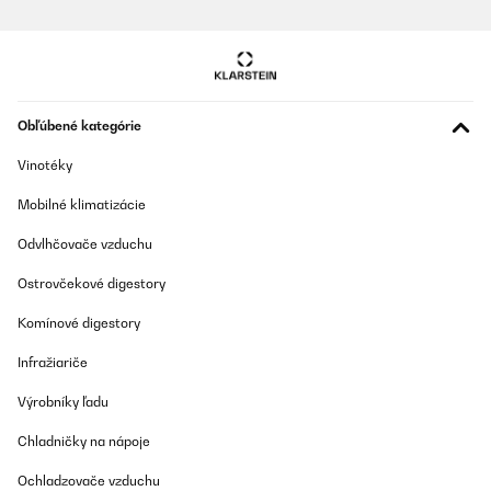
OVERENÁ KONTROLA
11/12/2024
Beau produit fonctionnel et original.
Obľúbené kategórie
Utilisateur d'Amazon
Vinotéky
Preložiť
Mobilné klimatizácie
OVERENÁ KONTROLA
Odvlhčovače vzduchu
30/11/2024
It’s easy to use, and looks good.
Ostrovčekové digestory
Komínové digestory
Utilisateur d'Amazon
Infražiariče
Preložiť
Výrobníky ľadu
OVERENÁ KONTROLA
Chladničky na nápoje
25/11/2024
TOP
Ochladzovače vzduchu