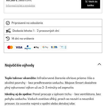
107,99 €
(cena s DPH)
Vložiť do
Informačný list o produkte
košíka
Pripravené na odoslanie
Dodacia lehota: 1 - 2 pracovných dní
14 dní na vrátenie
Najväčšie výhody
Teplo takmer okamžite:
Infračervené žiarenie ohrieva priamo Vás a
okolité povrchy – bez predhrevania vzduchu. Mojave Smart dosiahne
plný vykurovací výkon už za 2–3 minúty od zapnutia.
Ideálny aj do spálne:
Panel pracuje v úplnom tichu – bez ventilátora, bez
pohybu vzduchu. Vzduch zostáva vlhký, prach sa nezvíri a nevzniká
prievan, čo oceníte najmä v spálni alebo detskej izbe.