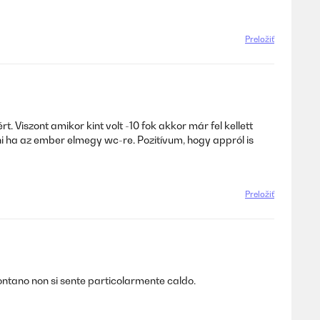
Preložiť
 Viszont amikor kint volt -10 fok akkor már fel kellett
ni ha az ember elmegy wc-re. Pozitívum, hogy appról is
Preložiť
ntano non si sente particolarmente caldo.