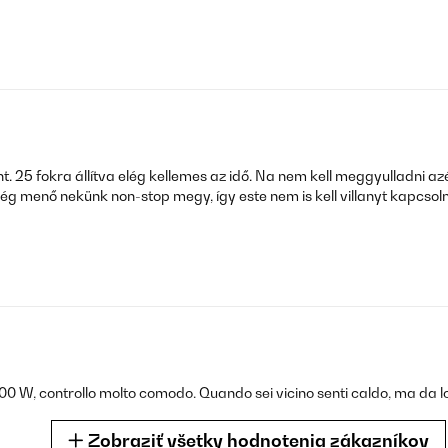
5 fokra állítva elég kellemes az idő. Na nem kell meggyulladni azért.
ég menő nekünk non-stop megy, így este nem is kell villanyt kapcsol
 W, controllo molto comodo. Quando sei vicino senti caldo, ma da lo
Zobraziť všetky hodnotenia zákazníkov