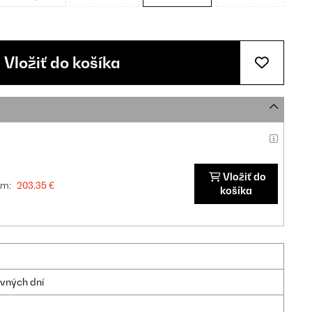
Vložiť do košíka
Vložiť do
om:
203,35 €
košíka
ovných dní