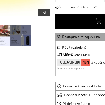
Čo znamenajú tieto stavy?
1/8
+3
Dostupné aj v inej kvalite
Kúpiť rozbalený
247,99 €
(cena s DPH)
FULLSWING18
-18%
S kupón
Informačný list o produkte
Posledné kusy na sklade!
Dodacia lehota: 1 - 2 prac
14 dní na vrátenie