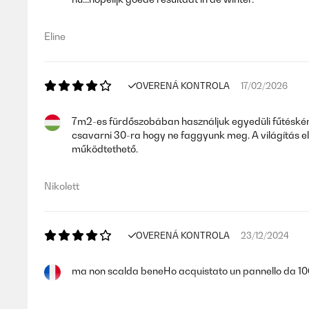
Eline
OVERENÁ KONTROLA
17/02/2026
7m2-es fürdőszobában használjuk egyedüli fűtésként. 2
csavarni 30-ra hogy ne faggyunk meg. A világítás el
működtethető.
Nikolett
OVERENÁ KONTROLA
23/12/2024
ma non scalda beneHo acquistato un pannello da 1000