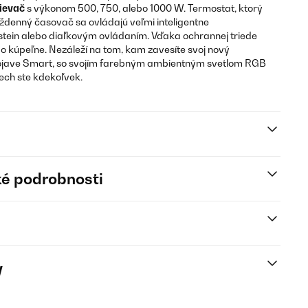
ievač
s výkonom 500, 750, alebo 1000 W. Termostat, ktorý
ýždenný časovač sa ovládajú veľmi inteligentne
stein alebo diaľkovým ovládaním. Vďaka ochrannej triede
do kúpeľne. Nezáleží na tom, kam zavesíte svoj nový
ave Smart, so svojím farebným ambientným svetlom RGB
ech ste kdekoľvek.
é podrobnosti
y