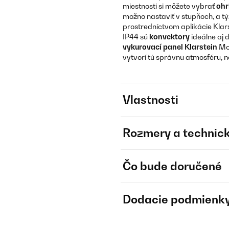
miestnosti si môžete vybrať
ohr
možno nastaviť v stupňoch, a t
prostredníctvom aplikácie Klar
IP44 sú
konvektory
ideálne aj 
vykurovací panel
Klarstein
Moj
vytvorí tú správnu atmosféru, n
Vlastnosti
Rozmery a technick
Čo bude doručené
Dodacie podmienk