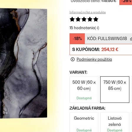
-26%
Uvádzacia cena:
419,90 €
Informačný list o produkte
15 hodnotenia(-í)
-18%
KÓD:
FULLSWING18
S KUPÓNOM:
254,12 €
Podmienky použitia
VARIANT:
500 W (60 x
750 W (60 x
60 cm)
85 cm)
Dostupné
ZÁKLADNÁ FARBA:
Geometric
Listová
zelená
Dostupné
Dostupné