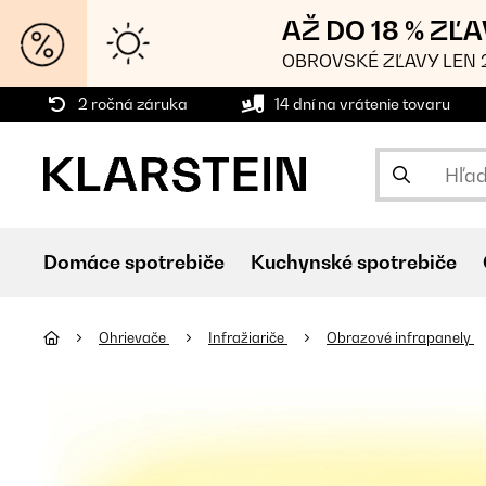
AŽ DO 18 % ZĽ
OBROVSKÉ ZĽAVY LEN 2
2 ročná záruka
14 dní na vrátenie tovaru
Domáce spotrebiče
Kuchynské spotrebiče
Ohrievače
Infražiariče
Obrazové infrapanely