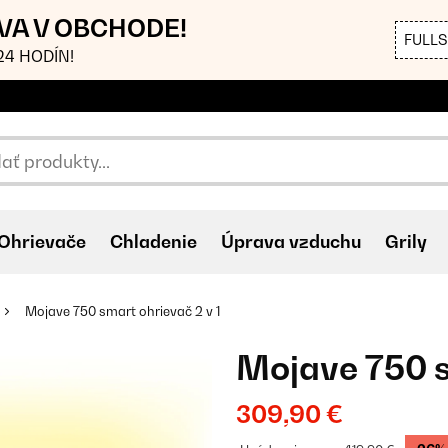
AVA V OBCHODE!
FULL
4 HODÍN!
Ohrievače
Chladenie
Úprava vzduchu
Grily
Mojave 750 smart ohrievač 2 v 1
Mojave 750 s
309,90 €