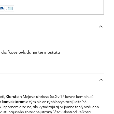
 diaľkové ovládanie termostatu
sti,
Klarstein
Mojave
ohrievače 2 v 1
šikovne kombinujú
s
konvektorom
a tým nielen rýchlo vytvárajú citeľné
o úspornom dizajne, ale vytvárajú aj príjemne teplý vzduch v
 stúpajúceho zo zadnej strany. V závislosti od veľkosti