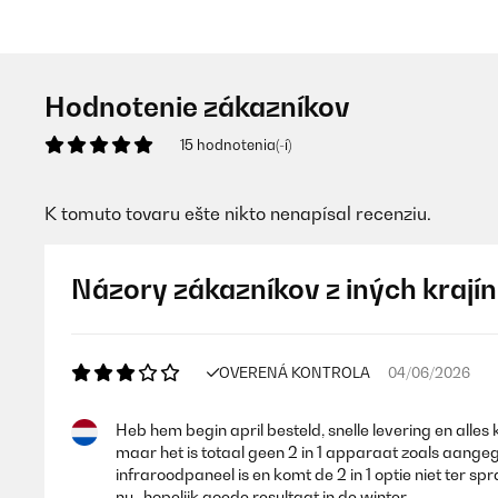
Hodnotenie zákazníkov
15 hodnotenia(-í)
K tomuto tovaru ešte nikto nenapísal recenziu.
Názory zákazníkov z iných krajín
OVERENÁ KONTROLA
04/06/2026
Heb hem begin april besteld, snelle levering en al
maar het is totaal geen 2 in 1 apparaat zoals aangege
infraroodpaneel is en komt de 2 in 1 optie niet ter 
nu...hopelijk goede resultaat in de winter.