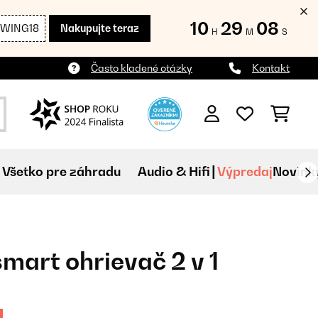
10
29
07
SWING18
Nakupujte teraz
H
M
S
Často kladené otázky
Kontakt
Všetko pre záhradu
Audio & Hifi
Výpredaj
Novink
mart ohrievač 2 v 1