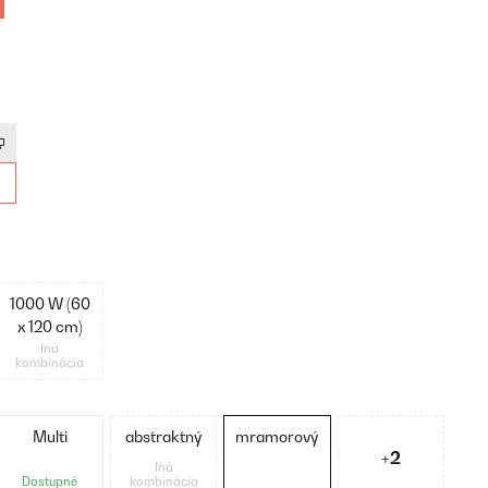
1000 W (60
x 120 cm)
Iná
kombinácia
Multi
abstraktný
mramorový
+2
Iná
Dostupné
kombinácia