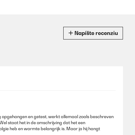
Napíšte recenziu
ng opgehangen en getest, werkt allemaal zoals beschreven
Wel staat het in de omschrijving dat het een
lgie heb en warmte belangrijk is. Maar ja hij hangt