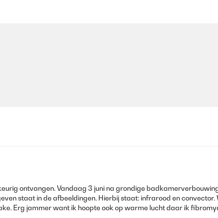
les keurig ontvangen. Vandaag 3 juni na grondige badkamerverbouwi
ven staat in de afbeeldingen. Hierbij staat: infrarood en convector. 
sprake. Erg jammer want ik hoopte ook op warme lucht daar ik fibromya