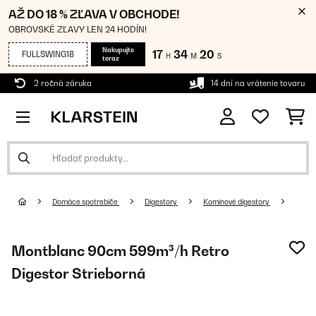
AŽ DO 18 % ZĽAVA V OBCHODE!
OBROVSKÉ ZĽAVY LEN 24 HODÍN!
Nakupujte
17
34
19
FULLSWING18
H
M
S
teraz
2 ročná záruka
14 dní na vrátenie tovaru
Domáce spotrebiče
Digestory
Komínové digestory
Montblanc 90cm 599m³/h Retro
Digestor Strieborná