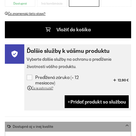
Dostupné
Iná kombinácia
Čo znamenajú tieto stavy?
Vložiť do košíka
Ďalšie služby k vášmu produktu
Vyberte ďalšie služby na ochranu a predĺženie
životnosti vášho produktu.
Predĺžená záruka (+ 12
12,90 €
mesiacov)
Čo je zahrnuté?
Pridať produkt so službou
Dostupné aj v inej kvalite