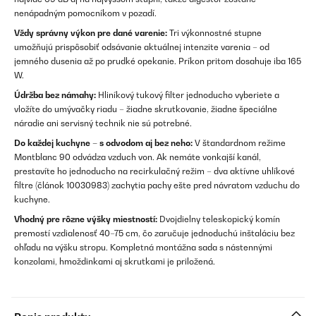
nenápadným pomocníkom v pozadí.
Vždy správny výkon pre dané varenie:
Tri výkonnostné stupne
umožňujú prispôsobiť odsávanie aktuálnej intenzite varenia – od
jemného dusenia až po prudké opekanie. Príkon pritom dosahuje iba 165
W.
Údržba bez námahy:
Hliníkový tukový filter jednoducho vyberiete a
vložíte do umývačky riadu – žiadne skrutkovanie, žiadne špeciálne
náradie ani servisný technik nie sú potrebné.
Do každej kuchyne – s odvodom aj bez neho:
V štandardnom režime
Montblanc 90 odvádza vzduch von. Ak nemáte vonkajší kanál,
prestavíte ho jednoducho na recirkulačný režim – dva aktívne uhlíkové
filtre (článok 10030983) zachytia pachy ešte pred návratom vzduchu do
kuchyne.
Vhodný pre rôzne výšky miestností:
Dvojdielny teleskopický komín
premostí vzdialenosť 40–75 cm, čo zaručuje jednoduchú inštaláciu bez
ohľadu na výšku stropu. Kompletná montážna sada s nástennými
konzolami, hmoždinkami aj skrutkami je priložená.