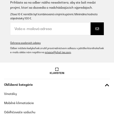
Prihláste sa na odber nášho newslettera, aby ste boli medzi
prvými, ktorí sa dozvedia o nadchádzajúcich výpredajoch.
Zľava 10 € nemôže byť kombinovaná s inými kupónmi. Minimálna hodnota
objednávky 100 €.
Ochrana osobných údajov
Odber môžete kedykoľvek zrušiť prostredníctvom odkazu v pätičke ktoréhokoľvek
e-mailu alebo nám napíšte na
privacy@chal-tec.com
.
Obľúbené kategórie
Vinotéky
Mobilné klimatizácie
Odvlhčovače vzduchu