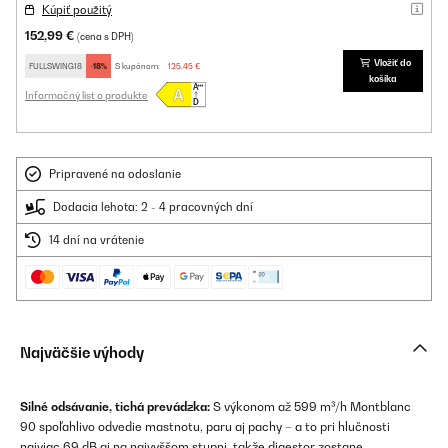
Kúpiť použitý
152,99 €
(cena s DPH)
Vložiť do
FULLSWING18
-18%
S kupónom:
125,45 €
košíka
Informačný list o produkte
Pripravené na odoslanie
Dodacia lehota: 2 - 4 pracovných dní
14 dní na vrátenie
Najväčšie výhody
Silné odsávanie, tichá prevádzka:
S výkonom až 599 m³/h Montblanc
90 spoľahlivo odvedie mastnotu, paru aj pachy – a to pri hlučnosti
najviac 69 dB aj na najvyššom stupni, takže digestor zostane