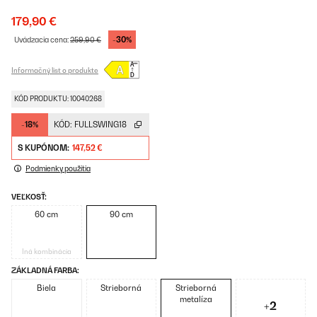
179,90 €
-30%
Uvádzacia cena:
259,90 €
Informačný list o produkte
KÓD PRODUKTU: 10040268
-18%
KÓD:
FULLSWING18
S KUPÓNOM:
147,52 €
Podmienky použitia
VEĽKOSŤ:
60 cm
90 cm
Iná kombinácia
ZÁKLADNÁ FARBA:
Biela
Strieborná
Strieborná
metalíza
+2