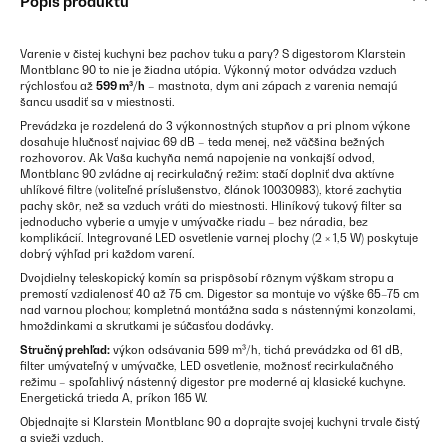
Popis produktu
Varenie v čistej kuchyni bez pachov tuku a pary? S digestorom Klarstein
Montblanc 90 to nie je žiadna utópia. Výkonný motor odvádza vzduch
rýchlosťou až
599 m³/h
– mastnota, dym ani zápach z varenia nemajú
šancu usadiť sa v miestnosti.
Prevádzka je rozdelená do 3 výkonnostných stupňov a pri plnom výkone
dosahuje hlučnosť najviac 69 dB – teda menej, než väčšina bežných
rozhovorov. Ak Vaša kuchyňa nemá napojenie na vonkajší odvod,
Montblanc 90 zvládne aj recirkulačný režim: stačí doplniť dva aktívne
uhlíkové filtre (voliteľné príslušenstvo, článok 10030983), ktoré zachytia
pachy skôr, než sa vzduch vráti do miestnosti. Hliníkový tukový filter sa
jednoducho vyberie a umyje v umývačke riadu – bez náradia, bez
komplikácií. Integrované LED osvetlenie varnej plochy (2 × 1,5 W) poskytuje
dobrý výhľad pri každom varení.
Dvojdielny teleskopický komín sa prispôsobí rôznym výškam stropu a
premostí vzdialenosť 40 až 75 cm. Digestor sa montuje vo výške 65–75 cm
nad varnou plochou; kompletná montážna sada s nástennými konzolami,
hmoždinkami a skrutkami je súčasťou dodávky.
Stručný prehľad:
výkon odsávania 599 m³/h, tichá prevádzka od 61 dB,
filter umývateľný v umývačke, LED osvetlenie, možnosť recirkulačného
režimu – spoľahlivý nástenný digestor pre moderné aj klasické kuchyne.
Energetická trieda A, príkon 165 W.
Objednajte si Klarstein Montblanc 90 a doprajte svojej kuchyni trvale čistý
a svieži vzduch.