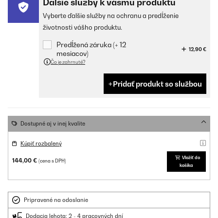
Ďalšie služby k vášmu produktu
Vyberte ďalšie služby na ochranu a predĺženie
životnosti vášho produktu.
Predĺžená záruka (+ 12
12,90 €
mesiacov)
Čo je zahrnuté?
Pridať produkt so službou
Dostupné aj v inej kvalite
Kúpiť rozbalený
Vložiť do
144,00 €
(cena s DPH)
košíka
Pripravené na odoslanie
Dodacia lehota: 2 - 4 pracovných dní