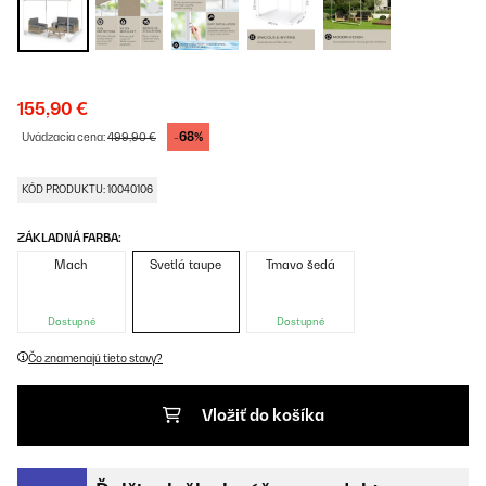
155,90 €
-68%
Uvádzacia cena:
499,90 €
KÓD PRODUKTU: 10040106
ZÁKLADNÁ FARBA:
Mach
Svetlá taupe
Tmavo šedá
Dostupné
Dostupné
Čo znamenajú tieto stavy?
Vložiť do košíka