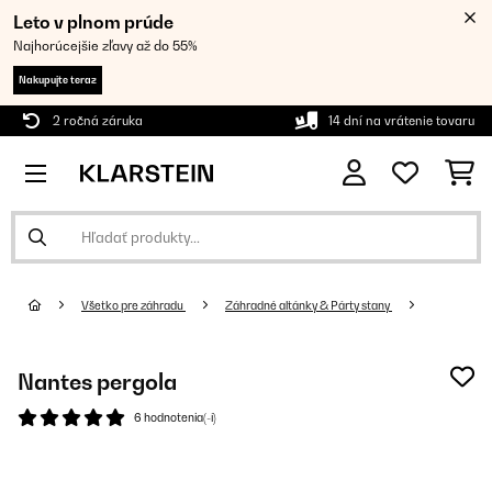
Leto v plnom prúde
Najhorúcejšie zľavy až do 55%
Nakupujte teraz
2 ročná záruka
14 dní na vrátenie tovaru
Všetko pre záhradu
Záhradné altánky & Párty stany
Nantes pergola
6 hodnotenia(-í)