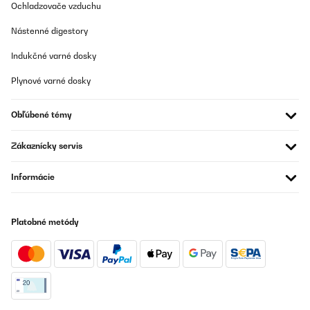
Lange haben wir nach einem Sonnendach gesucht, welches
Ochladzovače vzduchu
Schutz gegen die Sonnen für unsere Kinder bietet, aber
gleichzeitig mobil ist. Egal in welcher Ecke die Kinder spielen
Nástenné digestory
oder sitzen, durch die Rollen lässt es sich optimal verschieben.
Einfache Montage sowie Demontage. Top Produkt!
Indukčné varné dosky
Amazon-Benutzer
Plynové varné dosky
Preložiť
Obľúbené témy
Zákaznícky servis
Informácie
Platobné metódy