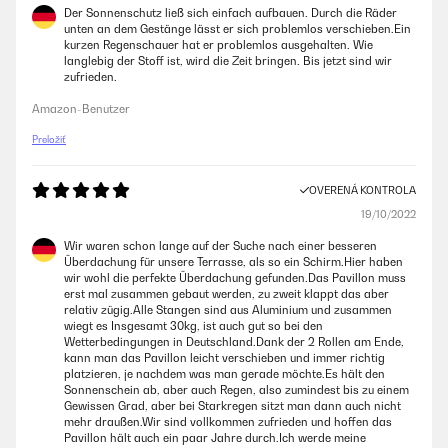
Der Sonnenschutz ließ sich einfach aufbauen. Durch die Räder
unten an dem Gestänge lässt er sich problemlos verschieben.Ein
kurzen Regenschauer hat er problemlos ausgehalten. Wie
langlebig der Stoff ist, wird die Zeit bringen. Bis jetzt sind wir
zufrieden.
Amazon-Benutzer
Preložiť
OVERENÁ KONTROLA
19/10/2022
Wir waren schon lange auf der Suche nach einer besseren
Überdachung für unsere Terrasse, als so ein Schirm.Hier haben
wir wohl die perfekte Überdachung gefunden.Das Pavillon muss
erst mal zusammen gebaut werden, zu zweit klappt das aber
relativ zügig.Alle Stangen sind aus Aluminium und zusammen
wiegt es Insgesamt 30kg, ist auch gut so bei den
Wetterbedingungen in Deutschland.Dank der 2 Rollen am Ende,
kann man das Pavillon leicht verschieben und immer richtig
platzieren, je nachdem was man gerade möchte.Es hält den
Sonnenschein ab, aber auch Regen, also zumindest bis zu einem
Gewissen Grad, aber bei Starkregen sitzt man dann auch nicht
mehr draußen.Wir sind vollkommen zufrieden und hoffen das
Pavillon hält auch ein paar Jahre durch.Ich werde meine