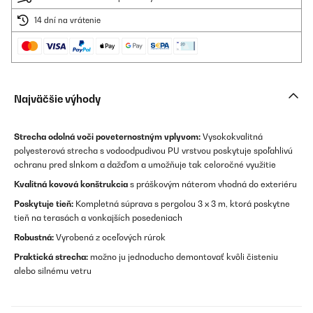
14 dní na vrátenie
Najväčšie výhody
Strecha odolná voči poveternostným vplyvom:
Vysokokvalitná
polyesterová strecha s vodoodpudivou PU vrstvou poskytuje spoľahlivú
ochranu pred slnkom a dažďom a umožňuje tak celoročné využitie
Kvalitná kovová konštrukcia
s práškovým náterom vhodná do exteriéru
Poskytuje tieň:
Kompletná súprava s pergolou 3 x 3 m, ktorá poskytne
tieň na terasách a vonkajších posedeniach
Robustná:
Vyrobená z oceľových rúrok
Praktická strecha:
možno ju jednoducho demontovať kvôli čisteniu
alebo silnému vetru