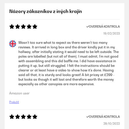
Názory zákazníkov z iných krajín
OVERENÁ KONTROLA
19/02/2023
Wasn’t too sure what to expect as there weren’t too many
reviews. It arrived in long box and the driver kindly put it in my
hallway, after initially stating it would need to be left outside. The
poles are labelled (but not all of them). I must admit, I’m not good
with assembling and this did baffle me. I did have assistance in
putting it up, but still struggled. I felt the instructions should be
clearer or at least have a video to show how it’s done. Having
said all that, it is sturdy and looks great! A bit pricey at £299 -
but looks as though it will last and therefore worth the money
especially as other canopies are more expensive.
Amazon user
Preložiť
OVERENÁ KONTROLA
29/10/2022