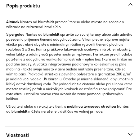
Popis produktu
Altánok
Nantes od
blumfeldt
premení terasu alebo miesto na sedenie v
záhrade na relaxačné letné sídlo.
S
pergolou
Nantes od
blumfeldt
spravíte zo svojej terasy alebo záhradného
posedenia príjemne tienenú oddychovú zónu. V kompletnej súprave nájdte
všetko potrebné aby ste s minimálnym úsilím vytvorili tienenú plochu s
rozlohou 3 x 3 m. Rám z práškovo lakovaných oceľových rúrok je robustný,
veľmi ľahký a odolný voči poveternostným vplyvom. Perfektné pre dlhodobé
potešenie z oddychu vo vonkajšom prostredí – úplne bez škvŕn od hrdze na
podlahe terasy. A vďaka integrovaným podlahovým kolieskam je aj plne
mobilná - takže svoje miesto v tieni budete mať vždy presne tam, kde sa
vám to páči. Praktická strieška z pevného polyesteru s gramážou 200 g/m³
je odolná voči vode a UV žiareniu. Strecha je mierne sklonená, aby umožnila
ľahký odtok dažďovej vody. Pre jednoduchšie čistenie alebo pri silnom vetre
môžete textilný poťah v niekoľkých krokoch odstrániť a znovu pripevniť. Pre
ešte väčšiu stabilitu možno rám ukotviť do zeme pomocou priložených
kolíkov.
Užívajte si slnko a relaxujte v tieni: s
mobilnou terasovou strechou
Nantes
od
blumfeldt
môžete nerušene tráviť čas vo voľnej prírode.
Vlastnosti