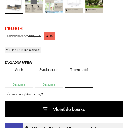
149,90 €
-70%
Uvádzacia cena:
499,90 €
KÓD PRODUKTU: 10040107
ZÁKLADNÁ FARBA:
Mach
Svetlá taupe
Tmavo šedá
Dostupné
Dostupné
Čo znamenajú tieto stavy?
Vložiť do košíka