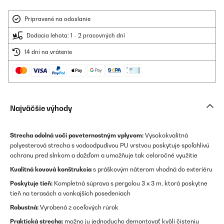
Pripravené na odoslanie
Dodacia lehota: 1 - 2 pracovných dní
14 dní na vrátenie
Najväčšie výhody
Strecha odolná voči poveternostným vplyvom:
Vysokokvalitná
polyesterová strecha s vodoodpudivou PU vrstvou poskytuje spoľahlivú
ochranu pred slnkom a dažďom a umožňuje tak celoročné využitie
Kvalitná kovová konštrukcia
s práškovým náterom vhodná do exteriéru
Poskytuje tieň:
Kompletná súprava s pergolou 3 x 3 m, ktorá poskytne
tieň na terasách a vonkajších posedeniach
Robustná:
Vyrobená z oceľových rúrok
Praktická strecha:
možno ju jednoducho demontovať kvôli čisteniu