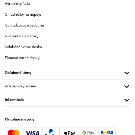
Výrobníky ľadu
OVERENÁ KONTROLA
06/10/2022
Chladničky na nápoje
Lange haben wir nach einem Sonnendach gesucht, welches
Ochladzovače vzduchu
Schutz gegen die Sonnen für unsere Kinder bietet, aber
gleichzeitig mobil ist. Egal in welcher Ecke die Kinder spielen
Nástenné digestory
oder sitzen, durch die Rollen lässt es sich optimal verschieben.
Einfache Montage sowie Demontage. Top Produkt!
Indukčné varné dosky
Amazon-Benutzer
Plynové varné dosky
Preložiť
Obľúbené témy
Zákaznícky servis
Informácie
Platobné metódy