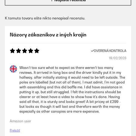
K tomuto tovaru ešte nikto nenapísal recenziu.
Názory zákazníkov z iných krajín
OVERENÁ KONTROLA
19/02/2023
Wasn’t too sure what to expect as there weren’t too many
reviews. It arrived in long box and the driver kindly put it in my
hallway, after initially stating it would need to be left outside. The
poles are labelled (but not all of them). I must admit, I’m not good
with assembling and this did baffle me. I did have assistance in
putting it up, but still struggled. I felt the instructions should be
clearer or at least have a video to show how it’s done. Having
said all that, it is sturdy and looks great! A bit pricey at £299 -
but looks as though it will last and therefore worth the money
especially as other canopies are more expensive.
Amazon user
Preložiť