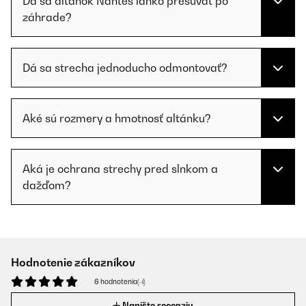
Dá sa altánok Nantes ľahko presúvať po
záhrade?
Dá sa strecha jednoducho odmontovať?
Aké sú rozmery a hmotnosť altánku?
Aká je ochrana strechy pred slnkom a
dažďom?
Hodnotenie zákazníkov
6 hodnotenia(-í)
Napíšte recenziu