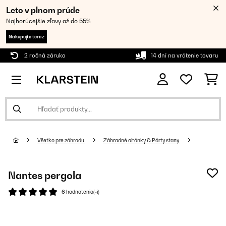
Leto v plnom prúde
Najhorúcejšie zľavy až do 55%
Nakupujte teraz
2 ročná záruka
14 dní na vrátenie tovaru
Všetko pre záhradu
Záhradné altánky & Párty stany
Nantes pergola
6 hodnotenia(-í)