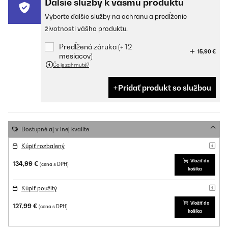
Ďalšie služby k vášmu produktu
Vyberte ďalšie služby na ochranu a predĺženie
životnosti vášho produktu.
Predĺžená záruka (+ 12
15,90 €
mesiacov)
Čo je zahrnuté?
Pridať produkt so službou
Dostupné aj v inej kvalite
Kúpiť rozbalený
Vložiť do
134,99 €
(cena s DPH)
košíka
Kúpiť použitý
Vložiť do
127,99 €
(cena s DPH)
košíka