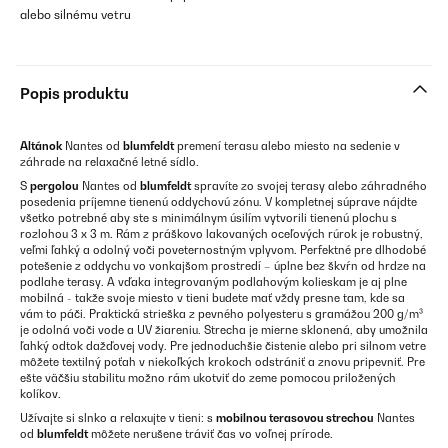
alebo silnému vetru
Popis produktu
Altánok
Nantes od
blumfeldt
premení terasu alebo miesto na sedenie v
záhrade na relaxačné letné sídlo.
S
pergolou
Nantes od
blumfeldt
spravíte zo svojej terasy alebo záhradného
posedenia príjemne tienenú oddychovú zónu. V kompletnej súprave nájdte
všetko potrebné aby ste s minimálnym úsilím vytvorili tienenú plochu s
rozlohou 3 x 3 m. Rám z práškovo lakovaných oceľových rúrok je robustný,
veľmi ľahký a odolný voči poveternostným vplyvom. Perfektné pre dlhodobé
potešenie z oddychu vo vonkajšom prostredí – úplne bez škvŕn od hrdze na
podlahe terasy. A vďaka integrovaným podlahovým kolieskam je aj plne
mobilná - takže svoje miesto v tieni budete mať vždy presne tam, kde sa
vám to páči. Praktická strieška z pevného polyesteru s gramážou 200 g/m³
je odolná voči vode a UV žiareniu. Strecha je mierne sklonená, aby umožnila
ľahký odtok dažďovej vody. Pre jednoduchšie čistenie alebo pri silnom vetre
môžete textilný poťah v niekoľkých krokoch odstrániť a znovu pripevniť. Pre
ešte väčšiu stabilitu možno rám ukotviť do zeme pomocou priložených
kolíkov.
Užívajte si slnko a relaxujte v tieni: s
mobilnou terasovou strechou
Nantes
od
blumfeldt
môžete nerušene tráviť čas vo voľnej prírode.