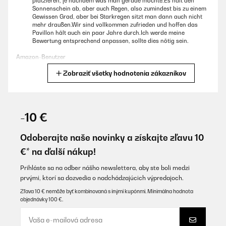
platzieren, je nachdem was man gerade möchte.Es hält den
Sonnenschein ab, aber auch Regen, also zumindest bis zu einem
Gewissen Grad, aber bei Starkregen sitzt man dann auch nicht
mehr draußen.Wir sind vollkommen zufrieden und hoffen das
Pavillon hält auch ein paar Jahre durch.Ich werde meine
Bewertung entsprechend anpassen, sollte dies nötig sein.
Amazon-Benutzer
Zobraziť všetky hodnotenia zákazníkov
Preložiť
OVERENÁ KONTROLA
11/10/2022
-10 €
Als erstes muss ich erwähnen, das ich sehr positiv von der
Qualität des Versand Kartons beeindruckt bin. Die Kanten
Odoberajte naše novinky a získajte zľavu 10
wurden durch Plastikecken geschützt. In dem Aussenkarton ist
€* na ďalší nákup!
ein weiterer Karton. Dieser wird an den kurzen Seiten noch mal
zusätzlich durch jeweils eine Spanplatte stabilisiert und der Inhalt
geschützt. Jedes Teil ist durch eine Folie/Plastiktüte geschützt.
Prihláste sa na odber nášho newslettera, aby ste boli medzi
Buchstaben Aufkleber auf den Einzelteilen helfen bei der späteren
prvými, ktorí sa dozvedia o nadchádzajúcich výpredajoch.
Montage. Die Anleitung besteht aus Bildern und zeigt ausführlich
wie die Pergola zusammen gebaut wird. Sogar das notwendige
Zľava 10 € nemôže byť kombinovaná s inými kupónmi. Minimálna hodnota
Werkzeug wird mitgeliefert. Ich habe die Pergola mit meinem acht
objednávky 100 €.
jährigen Sohn zusammen aufgebaut. Der Aufbau ist also im
wahrsten Sinne des Wortes kinderleicht. Genug Platz um eine
sechsköpfige Familie da drunter an einen Tisch zu bringen.