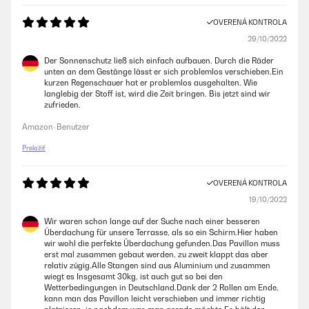
OVERENÁ KONTROLA
29/10/2022
Der Sonnenschutz ließ sich einfach aufbauen. Durch die Räder
unten an dem Gestänge lässt er sich problemlos verschieben.Ein
kurzen Regenschauer hat er problemlos ausgehalten. Wie
langlebig der Stoff ist, wird die Zeit bringen. Bis jetzt sind wir
zufrieden.
Amazon-Benutzer
Preložiť
OVERENÁ KONTROLA
19/10/2022
Wir waren schon lange auf der Suche nach einer besseren
Überdachung für unsere Terrasse, als so ein Schirm.Hier haben
wir wohl die perfekte Überdachung gefunden.Das Pavillon muss
erst mal zusammen gebaut werden, zu zweit klappt das aber
relativ zügig.Alle Stangen sind aus Aluminium und zusammen
wiegt es Insgesamt 30kg, ist auch gut so bei den
Wetterbedingungen in Deutschland.Dank der 2 Rollen am Ende,
kann man das Pavillon leicht verschieben und immer richtig