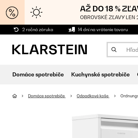
AŽ DO 18 % ZĽ
OBROVSKÉ ZĽAVY LEN 2
2 ročná záruka
14 dní na vrátenie tovaru
Domáce spotrebiče
Kuchynské spotrebiče
Domáce spotrebiče
Odpadkové koše
Ordnungs