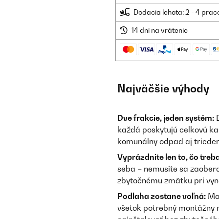
Dodacia lehota: 2 - 4 prac
14 dní na vrátenie
Najväčšie výhody
Dve frakcie, jeden systém:
D
každá poskytujú celkovú kap
komunálny odpad aj triede
Vyprázdnite len to, čo treba
seba – nemusíte sa zaober
zbytočnému zmätku pri vyn
Podlaha zostane voľná:
Mon
všetok potrebný montážny ma