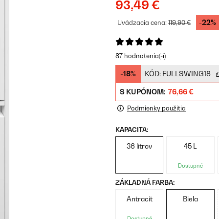
93,49 €
-22%
Uvádzacia cena:
119,90 €
87 hodnotenia(-í)
-18%
KÓD:
FULLSWING18
S KUPÓNOM:
76,66 €
Podmienky použitia
KAPACITA:
36 litrov
45 L
Dostupné
ZÁKLADNÁ FARBA:
Antracit
Biela
Dostupné