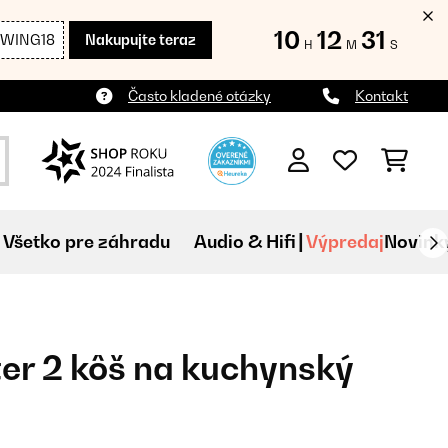
10
12
30
SWING18
Nakupujte teraz
H
M
S
Často kladené otázky
Kontakt
Všetko pre záhradu
Audio & Hifi
Výpredaj
Novink
er 2 kôš na kuchynský