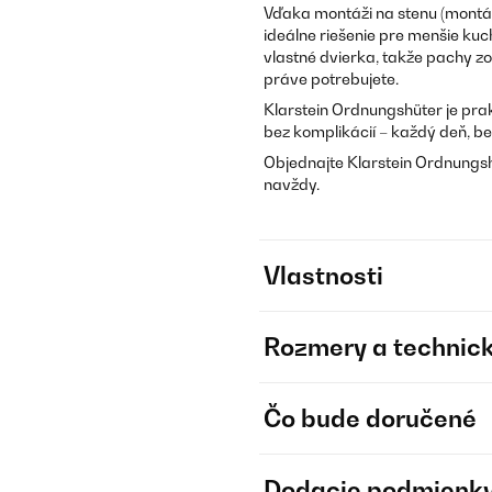
Vďaka montáži na stenu (montáž
ideálne riešenie pre menšie ku
vlastné dvierka, takže pachy zos
práve potrebujete.
Klarstein Ordnungshüter je prak
bez komplikácií – každý deň, b
Objednajte Klarstein Ordnungsh
navždy.
Vlastnosti
Rozmery a technick
Čo bude doručené
Dodacie podmienk