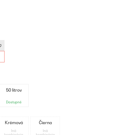
50 litrov
Dostupné
Krémová
Čierna
Iná
Iná
kombinácia
kombinácia