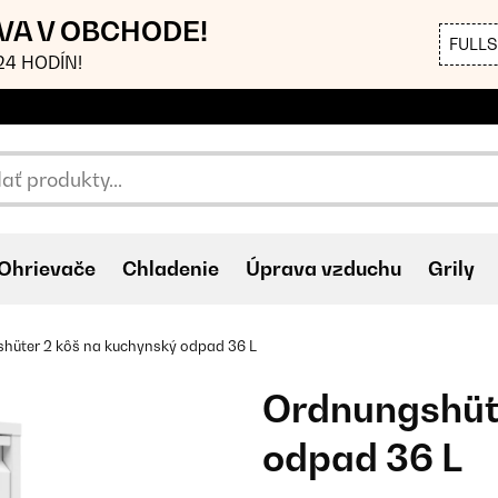
AVA V OBCHODE!
FULL
4 HODÍN!
Ohrievače
Chladenie
Úprava vzduchu
Grily
hüter 2 kôš na kuchynský odpad 36 L
Ordnungshüt
odpad 36 L