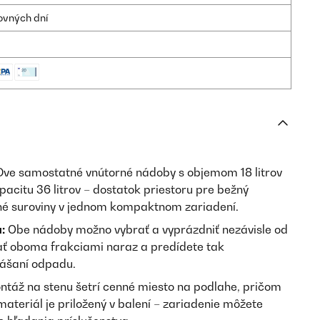
ovných dní
ve samostatné vnútorné nádoby s objemom 18 litrov
acitu 36 litrov – dostatok priestoru pre bežný
né suroviny v jednom kompaktnom zariadení.
:
Obe nádoby možno vybrať a vyprázdniť nezávisle od
ať oboma frakciami naraz a predídete tak
ášaní odpadu.
táž na stenu šetrí cenné miesto na podlahe, pričom
teriál je priložený v balení – zariadenie môžete