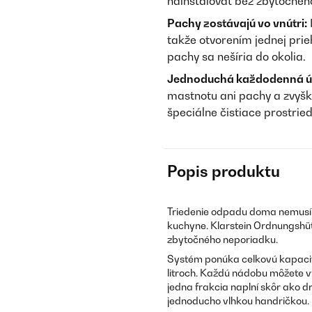
nainštalovať bez zbytočného
Pachy zostávajú vo vnútri:
takže otvorením jednej prie
pachy sa nešíria do okolia.
Jednoduchá každodenná ú
mastnotu ani pachy a zvyšky
špeciálne čistiace prostrie
Popis produktu
Triedenie odpadu doma nemusí 
kuchyne. Klarstein Ordnungshüte
zbytočného neporiadku.
Systém ponúka celkovú kapacit
litroch. Každú nádobu môžete vy
jedna frakcia naplní skôr ako d
jednoducho vlhkou handričkou.