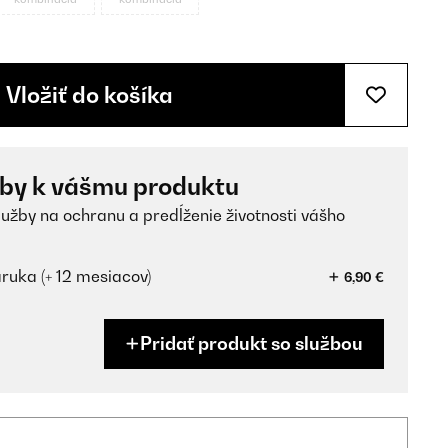
Vložiť do košíka
žby k vášmu produktu
lužby na ochranu a predĺženie životnosti vášho
ruka (+ 12 mesiacov)
6,90 €
Pridať produkt so službou