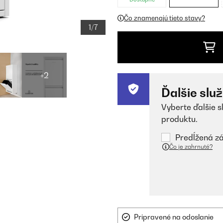
Čo znamenajú tieto stavy?
1/7
+2
Ďalšie slu
Vyberte ďalšie s
produktu.
Predĺžená zá
Čo je zahrnuté?
Pripravené na odoslanie