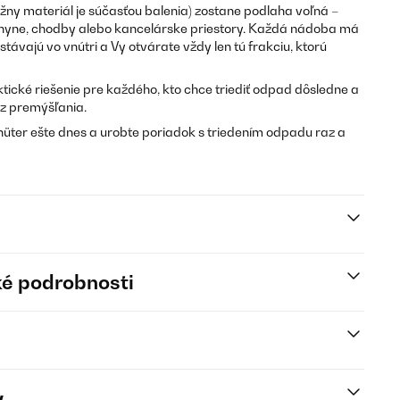
ny materiál je súčasťou balenia) zostane podlaha voľná –
chyne, chodby alebo kancelárske priestory. Každá nádoba má
távajú vo vnútri a Vy otvárate vždy len tú frakciu, ktorú
tické riešenie pre každého, kto chce triediť odpad dôsledne a
ez premýšľania.
üter ešte dnes a urobte poriadok s triedením odpadu raz a
é podrobnosti
y