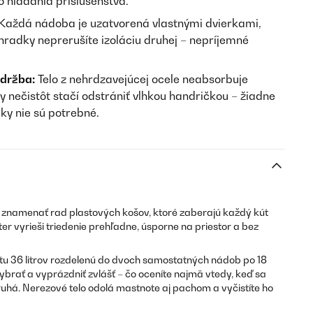
 hľadania príslušenstva.
Každá nádoba je uzatvorená vlastnými dvierkami,
hradky neprerušíte izoláciu druhej – nepríjemné
držba:
Telo z nehrdzavejúcej ocele neabsorbuje
 nečistôt stačí odstrániť vlhkou handričkou – žiadne
dky nie sú potrebné.
znamenať rad plastových košov, ktoré zaberajú každý kút
r vyrieši triedenie prehľadne, úsporne na priestor a bez
u 36 litrov rozdelenú do dvoch samostatných nádob po 18
brať a vyprázdniť zvlášť – čo oceníte najmä vtedy, keď sa
ruhá. Nerezové telo odolá mastnote aj pachom a vyčistíte ho