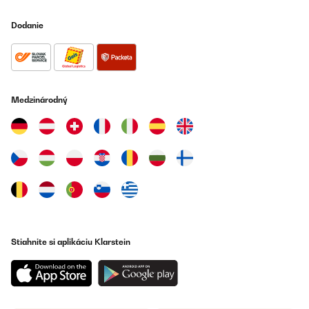
Amazon user
Dodanie
Preložiť
OVERENÁ KONTROLA
06/07/2023
Medzinárodný
Die Anleitung ist halt nicht vom großen schwedischen
Möbelhaus, das merkt man sofort. Definitiv sollte man sich vor
dem Aufbau damit ausreichend auseinandersetzen und alle
Materialien übersichtlich vorbereiten.Ein extrem wichtiger Punkt
wird in keinster Weise dargestellt:Die Seitenrollos müssen durch
die von unten anzuschraubenden Zierleisten (Bauteile F), welche
mit den Schrauben mit Abstandshaltern montiert werden,
zwischen diesen und dem Hauptrahmen durchlaufen, nicht
darunter! (siehe Bild)Ansonsten ist der Aufbau mit zwei
handwerklich begabten Personen in ca 2 Stunden locker zu
schaffen.Das Material ist ausreichend stabil, die Verbindungen
haltbar. Die Lackierung macht einen wertigen Eindruck und ich
hatte zumindest weder Farbnasen noch Kratzer an den
Stiahnite si aplikáciu Klarstein
Teilen.Eine Kleinigkeit sei noch erwähnt: Die Rolloketten werden
ohne untere Umlenkung/Fixierung geliefert. Das führt bei Wind zu
einem stetigen schlagen der Ketten an die Alupfosten (nervig).Im
Internet bekommt man jedoch Klemmkettenhalter für diese
Kugelendlosketten (auch in schwarz) und kann recht einfach
nachbessern.Alles in allem zu diesem Preis definitiv gut!