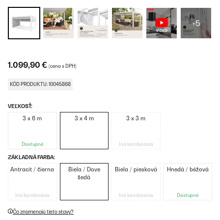
+5
1.099,90 €
(cena s DPH)
KÓD PRODUKTU: 10045868
VEĽKOSŤ:
3 x 6 m
3 x 4 m
3 x 3 m
Dostupné
Iná kombinácia
ZÁKLADNÁ FARBA:
Antracit / čierna
Biela / Dove
Biela / piesková
Hnedá / béžová
šedá
Iná kombinácia
Iná kombinácia
Dostupné
Čo znamenajú tieto stavy?