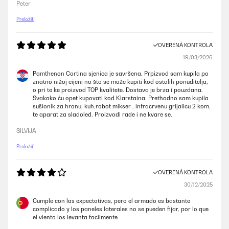
Peter
Preložiť
OVERENÁ KONTROLA
19/03/2026
Pamthenon Cortina sjenica je savršena. Prpizvod sam kupila po
znatno nižoj cijeni no što se može kupiti kod ostalih ponuditelja,
o pri te ke proizvod TOP kvalitete. Dostava je brza i pouzdana.
Svakako ću opet kupovati kod Klarstaina. Prethodno sam kupila
sušionik za hranu, kuh.robot mikser , infracrvenu grijalicu 2 kom,
te aparat za sladoled. Proizvodi rade i ne kvare se.
SILVIJA
Preložiť
OVERENÁ KONTROLA
30/12/2025
Cumple con las expectativas, pero el armado es bastante
complicado y los paneles laterales no se pueden fijar, por lo que
el viento los levanta facilmente