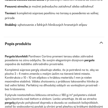
Posuvnú strechu
je možné jednoducho zatiahnuť alebo odtiahnuť
Tieniaci:
kompletná súprava pavilónu na terasy a posedenia vo voľnej
prírode
Stabilný:
vyhotovenie z ľahkých hliníkových hranatých stĺpov
Popis produktu
Pergola blumfeldt
Pantheon Cortina premení terasu alebo záhradné
posedenie na zónu oddychu. So svojím elegantným dizajnom
pergola
zapadne do každého záhradného prostredia.
Kompletná súprava pergly obsahuje všetko, čo je potrebné na to, aby sa
plocha 3 × 4 metre zmenila s malým úsilím na tienené letné miesto.
Konštrukcia z 10 × 10 cm stĺpikov s hrúbkou materiálu 1 mm je nielen
maximálne stabilná. Vďaka zhotoveniu z práškovo lakovaného hliníka je
tiež veľmi ľahká. Perfektný na dlhodobý oddych vo vonkajšom prostredí –
bez hrdzavenia.
S plynule nastaviteľnou látkovou strechou z 180 g/m² polyesteru získaš
úplnú kontrolu nad tieňom a slnkom. Lanko umožňuje, že dá sa strecha
pergoly
plynulo pohybovať dopredu a dozadu vo vodiacich koľajničkách,
zatiaľ čo vodovzdorný povlak ju chráni pred plesňou aj krátkymi dažďovými