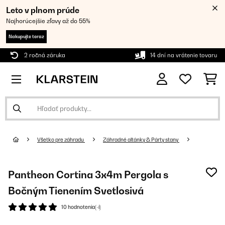
Leto v plnom prúde
Najhorúcejšie zľavy až do 55%
Nakupujte teraz
2 ročná záruka
14 dní na vrátenie tovaru
Všetko pre záhradu
Záhradné altánky & Párty stany
Pantheon Cortina 3x4m Pergola s
Bočným Tienením Svetlosivá
10 hodnotenia(-í)