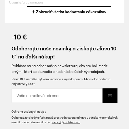
Usuario/a de amazon
Zobraziť všetky hodnotenia zákazníkov
Preložiť
OVERENÁ KONTROLA
15/11/2025
-10 €
Ich liebe das Ding.
Odoberajte naše novinky a získajte zľavu 10
Amazon-Benutzer
€* na ďalší nákup!
Preložiť
Prihláste sa na odber nášho newslettera, aby ste boli medzi
prvými, ktorí sa dozvedia o nadchádzajúcich výpredajoch.
OVERENÁ KONTROLA
Zľava 10 € nemôže byť kombinovaná s inými kupónmi. Minimálna hodnota
objednávky 100 €.
27/08/2025
Leider konnte man das Faltdach nicht auf Bildern sehen. Es ist
okay, aber nicht so wie ich es mir Vorgestellt habe. Die Rollos
sind klasse und lassen sich gut hoch und runter machen. Qualität
ist sehr gut von allen Materialien. Leider waren die Magnete
Ochrana osobných údajov
gleich nach Anbau defekt.
Odber môžete kedykoľvek zrušiť prostredníctvom odkazu v pätičke ktoréhokoľvek
Amazon-Benutzer
e-mailu alebo nám napíšte na
privacy@chal-tec.com
.