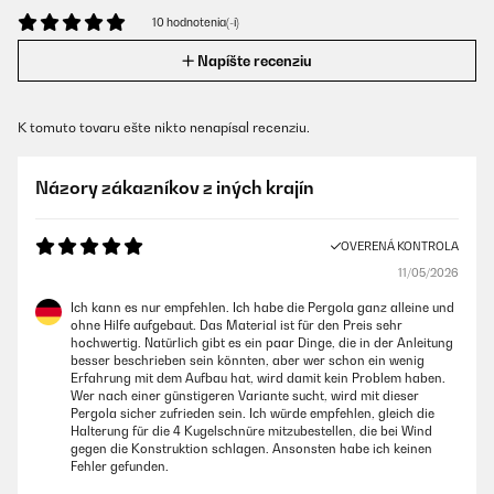
10 hodnotenia(-í)
Napíšte recenziu
K tomuto tovaru ešte nikto nenapísal recenziu.
Názory zákazníkov z iných krajín
OVERENÁ KONTROLA
11/05/2026
Ich kann es nur empfehlen. Ich habe die Pergola ganz alleine und
ohne Hilfe aufgebaut. Das Material ist für den Preis sehr
hochwertig. Natürlich gibt es ein paar Dinge, die in der Anleitung
besser beschrieben sein könnten, aber wer schon ein wenig
Erfahrung mit dem Aufbau hat, wird damit kein Problem haben.
Wer nach einer günstigeren Variante sucht, wird mit dieser
Pergola sicher zufrieden sein. Ich würde empfehlen, gleich die
Halterung für die 4 Kugelschnüre mitzubestellen, die bei Wind
gegen die Konstruktion schlagen. Ansonsten habe ich keinen
Fehler gefunden.