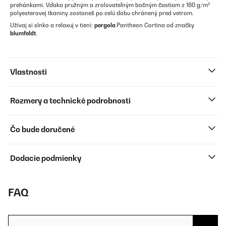
prehánkami. Vďaka pružným a zrolovateľným bočným častiam z 160 g/m²
polyesterovej tkaniny zostaneš po celú dobu chránený pred vetrom.
Užívaj si slnko a relaxuj v tieni:
pergola
Pantheon Cortina od značky
blumfeldt
.
Vlastnosti
Rozmery a technické podrobnosti
Čo bude doručené
Dodacie podmienky
FAQ