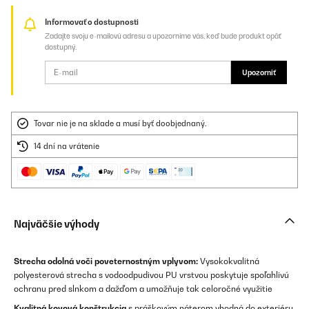
Informovať o dostupnosti
Zadajte svoju e-mailovú adresu a upozorníme vás, keď bude produkt opäť
dostupný.
Upozorniť
Tovar nie je na sklade a musí byť doobjednaný.
14 dní na vrátenie
Najväčšie výhody
Strecha odolná voči poveternostným vplyvom:
Vysokokvalitná
polyesterová strecha s vodoodpudivou PU vrstvou poskytuje spoľahlivú
ochranu pred slnkom a dažďom a umožňuje tak celoročné využitie
Kvalitná kovová konštrukcia
s práškovým náterom vhodná do exteriéru