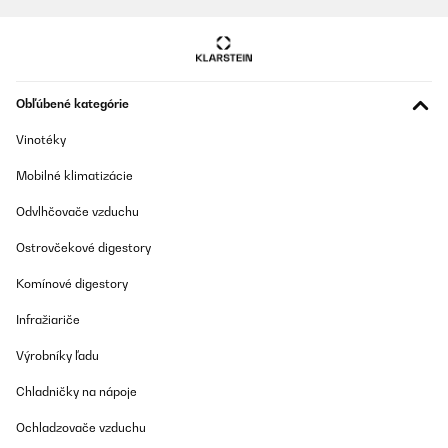
Preložiť
OVERENÁ KONTROLA
04/02/2025
Obľúbené kategórie
Ein absoluter Traum für unseren Garten!Nach langem Suchen
haben wir uns für den Blumfeldt Pantheon Cortina entschieden
Vinotéky
und sind mehr als begeistert. Die Qualität ist erstklassig - man
merkt sofort, dass hier hochwertige Materialien verwendet
Mobilné klimatizácie
wurden.Die Montage war zu zweit gut machbar, alle Teile waren
vollständig und perfekt verarbeitet. Das pulverbeschichtete
Aluminiumgestell macht einen sehr stabilen Eindruck und wird
Odvlhčovače vzduchu
garantiert lange halten. Besonders clever ist das raffbare
Stoffdach mit dem Seilzugsystem - funktioniert butterweich und
Ostrovčekové digestory
lässt sich millimetergenau einstellen.Highlights: • Erstklassige
Verarbeitung aller Komponenten • Sehr stabiler Stand auch bei
Komínové digestory
Wind • Wasserdichtes Dach hält, was es verspricht • Seitenteile
lassen sich kinderleicht auf- und abrollen • Zeitloses, elegantes
Infražiariče
DesignDer Preis von etwa 1.000€ ist für diese Qualität absolut
gerechtfertigt. Wir nutzen den Pavillon jetzt seit drei Monaten
intensiv und er sieht aus wie am ersten Tag. Die
Výrobníky ľadu
wasserabweisenden Eigenschaften sind top, selbst bei starkem
Regen bleibt alles darunter trocken.Fazit: Eine Investition, die sich
Chladničky na nápoje
gelohnt hat. Der Pantheon Cortina ist sein Geld wert und wird
uns noch viele Jahre Freude bereiten!
Ochladzovače vzduchu