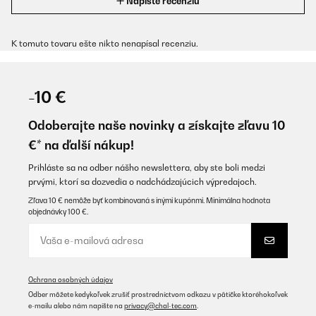
Napíšte recenziu
K tomuto tovaru ešte nikto nenapísal recenziu.
-10 €
Odoberajte naše novinky a získajte zľavu 10
€* na ďalší nákup!
Prihláste sa na odber nášho newslettera, aby ste boli medzi
prvými, ktorí sa dozvedia o nadchádzajúcich výpredajoch.
Zľava 10 € nemôže byť kombinovaná s inými kupónmi. Minimálna hodnota
objednávky 100 €.
Ochrana osobných údajov
Odber môžete kedykoľvek zrušiť prostredníctvom odkazu v pätičke ktoréhokoľvek
e-mailu alebo nám napíšte na
privacy@chal-tec.com
.