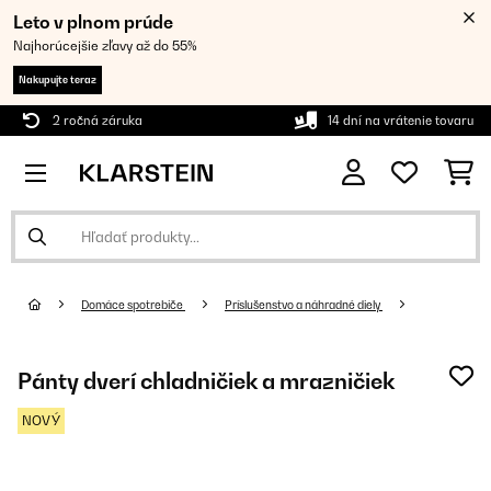
Leto v plnom prúde
Najhorúcejšie zľavy až do 55%
Nakupujte teraz
2 ročná záruka
14 dní na vrátenie tovaru
Domáce spotrebiče
Príslušenstvo a náhradné diely
Pánty dverí chladničiek a mrazničiek
NOVÝ