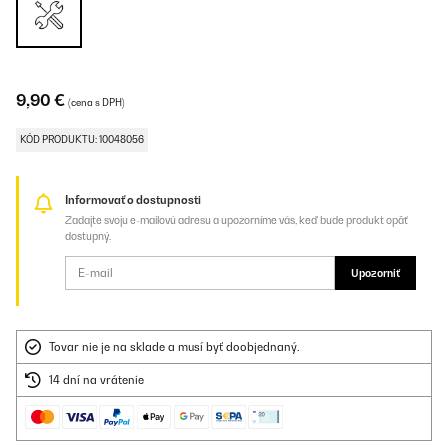
9,90 €
(cena s DPH)
KÓD PRODUKTU: 10048056
Informovať o dostupnosti
Zadajte svoju e-mailovú adresu a upozorníme vás, keď bude produkt opäť
dostupný.
Upozorniť
Tovar nie je na sklade a musí byť doobjednaný.
14 dní na vrátenie