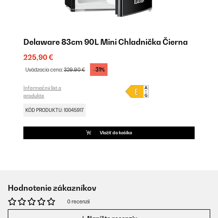
Delaware 83cm 90L Mini Chladnička Čierna
225,90 €
-31%
Uvádzacia cena:
329,90 €
Informačný list o
produkte
KÓD PRODUKTU: 10045917
Vložiť do košíka
Hodnotenie zákazníkov
0 recenzií