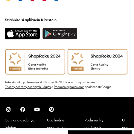
Stiahnite si aplikáciu Klarstein
Táto stránka je chránená službou reCAPTCHA a vzťahujú sa na ňu
Zásady ochrany osobných údajov
a
Podmienky používania
spoločnosti Google.
Ochrana osobných
Obchodné
Podmienky
O
údajov
podmienky
používania
nás