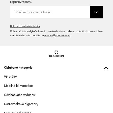
objednávky 100 €.
Ochrana osobných údajov
Odber môžete kedykoľvek zrušiť prostredníctvom odkazu v pätičke ktoréhokoľvek
e-mailu alebo nám napíšte na
privacy@chal-tec.com
.
Obľúbené kategórie
Vinotéky
Mobilné klimatizácie
Odvlhčovače vzduchu
Ostrovčekové digestory
Komínové digestory