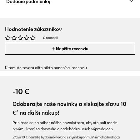
Dodacie podmienky
Hodnotenie zákazníkov
0 recenzií
Napíšte recenziu
K tomuto tovaru ešte nikto nenapísal recenziu.
-10 €
Odoberajte naše novinky a získajte zľavu 10
€* na ďalší nákup!
Prihláste sa na odber nášho newslettera, aby ste boli medzi
prvými, ktorí sa dozvedia o nadchádzajúcich výpredajoch.
Zľava 10 € nemôže byť kombinovaná s inými kupónmi. Minimálna hodnota