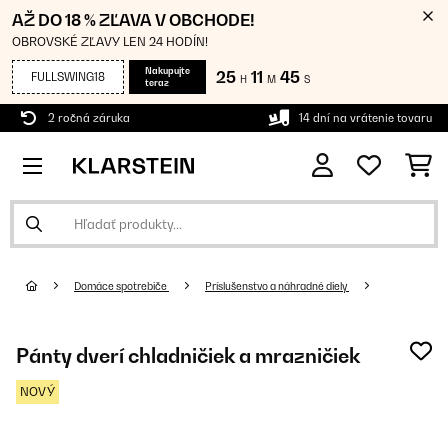
AŽ DO 18 % ZĽAVA V OBCHODE!
OBROVSKÉ ZĽAVY LEN 24 HODÍN!
Nakupujte
25
11
44
FULLSWING18
H
M
S
teraz
2 ročná záruka
14 dní na vrátenie tovaru
Domáce spotrebiče
Príslušenstvo a náhradné diely
Pánty dverí chladničiek a mrazničiek
NOVÝ