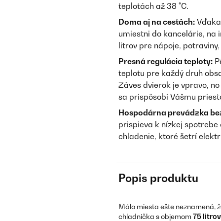
teplotách až 38 °C.
Doma aj na cestách:
Vďaka
umiestni do kancelárie, na i
litrov pre nápoje, potraviny,
Presná regulácia teploty:
Pä
teplotu pre každý druh obsa
Záves dvierok je vpravo, no
sa prispôsobí Vášmu priest
Hospodárna prevádzka bez 
prispieva k nízkej spotreb
chladenie, ktoré šetrí elekt
Popis produktu
Málo miesta ešte neznamená, že
chladnička s objemom
75 litrov