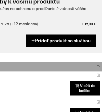
žby k vášmu produktu
lužby na ochranu a predĺženie životnosti vášho
ruka (+ 12 mesiacov)
12,90 €
Pridať produkt so službou
Vložiť do
košíka