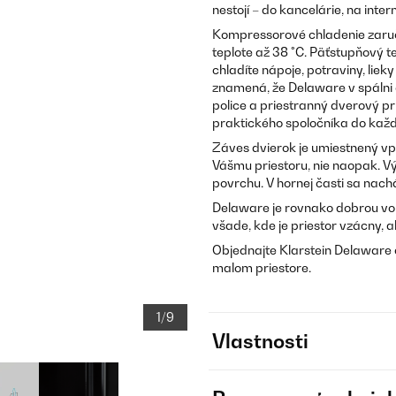
nestojí – do kancelárie, na inter
Kompressorové chladenie zaručuj
teplote až 38 °C. Päťstupňový 
chladíte nápoje, potraviny, lie
znamená, že Delaware v spálni 
police a priestranný dverový pri
praktického spoločníka do kaž
Záves dvierok je umiestnený vp
Vášmu priestoru, nie naopak. Vý
povrchu. V hornej časti sa nach
Delaware je rovnako dobrou voľ
všade, kde je priestor vzácny, a
Objednajte Klarstein Delaware 
malom priestore.
1/9
Vlastnosti