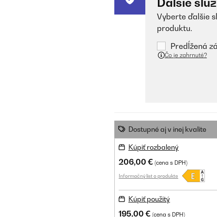
Ďalšie slu
Vyberte ďalšie s
produktu.
Predĺžená zá
Čo je zahrnuté?
Dostupné aj v inej kvalite
Kúpiť rozbalený
206,00 €
(cena s DPH)
Informačný list o produkte
Kúpiť použitý
195,00 €
(cena s DPH)