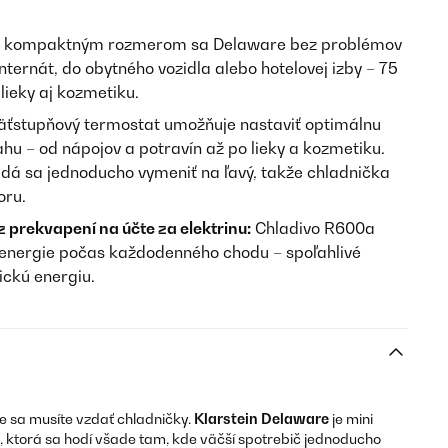
 kompaktným rozmerom sa Delaware bez problémov
nternát, do obytného vozidla alebo hotelovej izby – 75
 lieky aj kozmetiku.
ťstupňový termostat umožňuje nastaviť optimálnu
hu – od nápojov a potravín až po lieky a kozmetiku.
 dá sa jednoducho vymeniť na ľavý, takže chladnička
oru.
prekvapení na účte za elektrinu:
Chladivo R600a
e energie počas každodenného chodu – spoľahlivé
rickú energiu.
 sa musíte vzdať chladničky.
Klarstein Delaware
je mini
, ktorá sa hodí všade tam, kde väčší spotrebič jednoducho