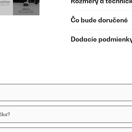
Rozmery a technick
+4
Čo bude doručené
Dodacie podmienk
ička?