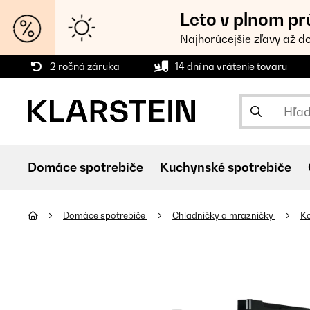
Leto v plnom pr
Najhorúcejšie zľavy až d
2 ročná záruka
14 dní na vrátenie tovaru
Domáce spotrebiče
Kuchynské spotrebiče
Domáce spotrebiče
Chladničky a mrazničky
K