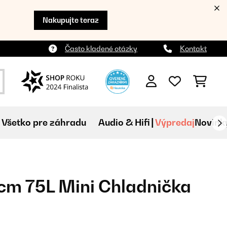
Nakupujte teraz
Často kladené otázky
Kontakt
Všetko pre záhradu
Audio & Hifi
Výpredaj
Novink
cm 75L Mini Chladnička