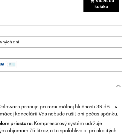
Vložiť do
košíka
ovných dní
elaware pracuje pri maximálnej hlučnosti 39 dB – v
domácej kancelárii Vás nebude rušiť ani počas spánku.
lom priestore:
Kompresorový systém udržuje
ým objemom 75 litrov, a to spoľahlivo aj pri okolitých