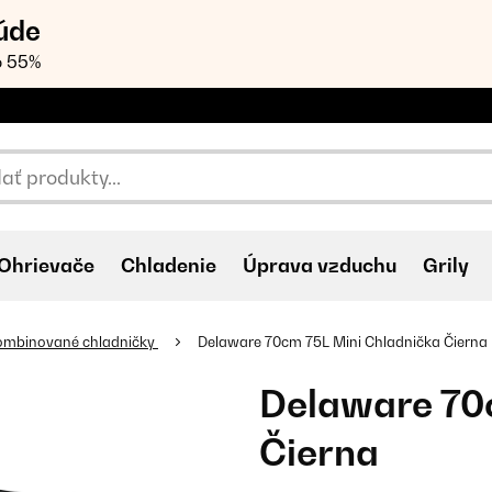
úde
o 55%
Ohrievače
Chladenie
Úprava vzduchu
Grily
ombinované chladničky
Delaware 70cm 75L Mini Chladnička Čierna
Delaware 70
Čierna