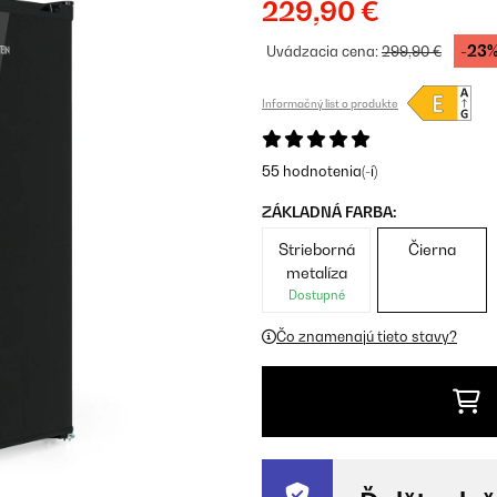
229,90 €
-23
Uvádzacia cena:
299,90 €
Informačný list o produkte
55 hodnotenia(-í)
ZÁKLADNÁ FARBA:
Strieborná
Čierna
metalíza
Dostupné
Čo znamenajú tieto stavy?