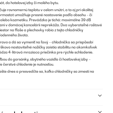
nát, do hotelovej izby či malého bytu.
e rovnomernú teplotu v celom vnútri, a to aj pri okolitej
termostat umožňuje presné nastavenie podľa obsahu – či
ky alebo kozmetiku. Prevádzka je tichá: maximálne 39 dB
ani v domácej kancelárii neprekáža. Dva vyberateľné roštové
estor na fľaše a plechovky robia z tejto chladničky
dodenného života.
ravo a dá sa vymeniť na ľavý – chladnička sa prispôsobí
škovo nastaviteľné nožičky zaistia stabilitu na akomkoľvek
ádza 4-litrová mraziaca priečinka pre rýchle schladenie.
bou do garsónky, obytného vozidla či hosťovskej izby –
le čerstvé chladenie je nutnosťou.
ešte dnes a presvedčte sa, koľko chladničky sa zmestí na