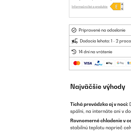
Informačný list o produkte
Pripravené na odoslanie
Dodacia lehota: 1 - 2 prac
14 dní na vrátenie
Najväčšie výhody
Tichá prevádzka aj v noci:
D
spálni, na internáte ani v 
Rovnomerné chladenie v ce
stabilnú teplotu naprieč cel