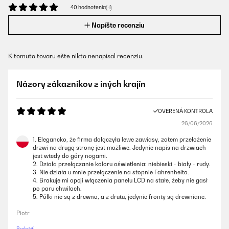
40 hodnotenia(-í)
Napíšte recenziu
K tomuto tovaru ešte nikto nenapísal recenziu.
Názory zákazníkov z iných krajín
OVERENÁ KONTROLA
26/06/2026
1. Elegancko, że firma dołączyła lewe zawiasy, zatem przełożenie
drzwi na drugą stronę jest możliwe. Jedynie napis na drzwiach
jest wtedy do góry nogami.
2. Działa przełączanie koloru oświetlenia: niebieski - biały - rudy.
3. Nie działa u mnie przełączenie na stopnie Fahrenheita.
4. Brakuje mi opcji włączenia panelu LCD na stałe, żeby nie gasł
po paru chwilach.
5. Półki nie są z drewna, a z drutu, jedynie fronty są drewniane.
Piotr
Preložiť