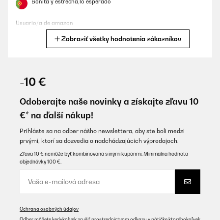
Bonita y estrecha,lo esperado
Usuario/a de amazon
Zobraziť všetky hodnotenia zákazníkov
Preložiť
OVERENÁ KONTROLA
07/07/2025
-10 €
Für den Preis ein zweckmäßiger Getränkekühlschrank…
Odoberajte naše novinky a získajte zľavu 10
Amazon-Benutzer
€* na ďalší nákup!
Preložiť
Prihláste sa na odber nášho newslettera, aby ste boli medzi
prvými, ktorí sa dozvedia o nadchádzajúcich výpredajoch.
OVERENÁ KONTROLA
Zľava 10 € nemôže byť kombinovaná s inými kupónmi. Minimálna hodnota
objednávky 100 €.
11/06/2025
Optik super. Preis ist auch in Ordnung.
Aber……viel zu laut. Hab ihn jetzt gerade mal 2 Tage in meiner
offenen Wohnküche und merke schon das mich der laute Lüfter
nervt der sich ca. alle 20 min. einschaltet. Mein 15 Jahre alter No-
Ochrana osobných údajov
Name Kühlschrank ist gegen dieses Gerät nicht hörbar. Also da
solltet ihr ordentlich nacharbeiten. Hab dieses Manko auch in
Odber môžete kedykoľvek zrušiť prostredníctvom odkazu v pätičke ktoréhokoľvek