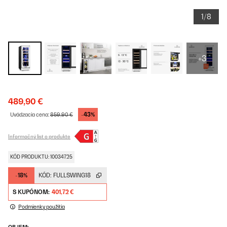
1/8
+3
489,90 €
-43%
Uvádzacia cena:
859,90 €
Informačný list o produkte
KÓD PRODUKTU: 10034725
-18%
KÓD:
FULLSWING18
S KUPÓNOM:
401,72 €
Podmienky použitia