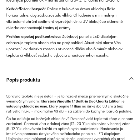
ideálnych podmienok – horná zóna na 5–12 °C, dolná na 12–20 °C.
Každá fľaša v bezpečí:
Police z bukového dreva ukladajú fľaše
horizontálne, aby zátka zostala vlhká. Chladenie s minimálnymi
vibráciami chráni sediment vyzretých vín a UV blokujúce sklenené
dvierka zachovávajú taníny aj arómy.
Prehľad a pokoj pod kontrolou:
Dotykový panel s LED displejom
zobrazuje teploty oboch zón na prvý pohľad. Akustický alarm Vás
upozorní, ak dvierka zostanú otvorené dlhšie ako 5 minút alebo ak
teplota či vlhkosť vzduchu vybočia z nastaveného rozsahu.
Popis produktu
Správna teplota nie je detail – je to rozdiel medzi priemerným a skutočne
výnimočným vínom.
Klarstein Vinovilla 17 Built-in Duo Quartz Edition
je
vstavaný chladič na víno
, ktorý pojme
17 fliaš
na šírke iba 30 cm a bez
rušivého hluku – maximálne 43 dB – sa začlení do kuchyne, baru či jedálne.
Čo ho odlišuje od bežných chladičov? Dve nezávislé teplotné zóny v jednom
zariadení. Červené vína v dolnej zóne (12–20 °C) a biele vína v hornej zóne
(5–12 °C) uchovávate každé za optimálnych podmienok. Nastavenie je
intuitívne pomocou dotykového ovládacieho panela s LED displejom.
Uloženie s minimálnymi vibráciami chráni sediment vyzretých vín pred