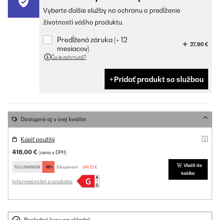
Vyberte ďalšie služby na ochranu a predĺženie
životnosti vášho produktu.
Predĺžená záruka (+ 12
27,90 €
mesiacov)
Čo je zahrnuté?
Pridať produkt so službou
Dostupné aj v inej kvalite
Kúpiť použitý
416,00 €
(cena s DPH)
Vložiť do
FULLSWING18
-18%
S kupónom:
341,12 €
košíka
Informačný list o produkte