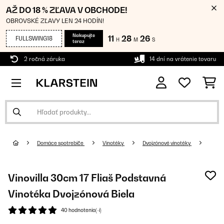
AŽ DO 18 % ZĽAVA V OBCHODE!
OBROVSKÉ ZĽAVY LEN 24 HODÍN!
Nakupujte
11
28
25
FULLSWING18
H
M
S
teraz
2 ročná záruka
14 dní na vrátenie tovaru
Domáce spotrebiče
Vinotéky
Dvojzónové vinotéky
Vinovilla 30cm 17 Fliaš Podstavná
Vinotéka Dvojzónová Biela
40 hodnotenia(-í)