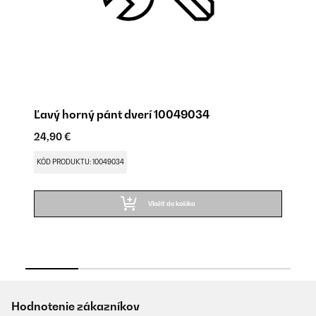
Ľavý horný pánt dverí 10049034
N
24,90 €
24
KÓD PRODUKTU: 10049034
KÓ
Vložiť do košíka
Hodnotenie zákazníkov