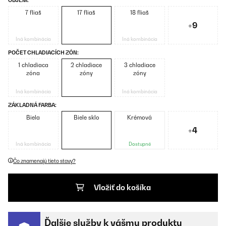
OBJEM:
7 fliaš
17 fliaš
18 fliaš
+9
Iná kombinácia
Iná kombinácia
POČET CHLADIACÍCH ZÓN:
1 chladiaca
2 chladiace
3 chladiace
zóna
zóny
zóny
Iná kombinácia
Iná kombinácia
ZÁKLADNÁ FARBA:
Biela
Biele sklo
Krémová
+4
Iná kombinácia
Dostupné
Čo znamenajú tieto stavy?
Vložiť do košíka
Ďalšie služby k vášmu produktu