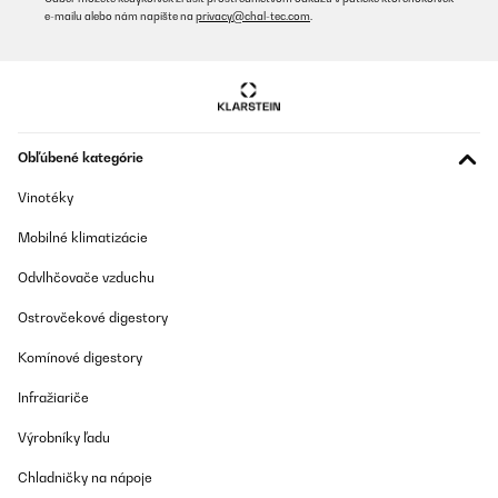
anderen Bewertungen im Netz gelesen und nicht geglaubt. Aber
e-mailu alebo nám napíšte na
privacy@chal-tec.com
.
es stimmt. Er ist zu laut.
Bin am überlegen ob ich ihn zurückschicke.
_______________________________
===============================
ANTWORT
===============================
Obľúbené kategórie
Hallo Silvia,
Vielen Dank für Ihr ausführliches Feedback und dass Sie sich für
Vinotéky
unser Produkt entschieden haben. Wir freuen uns, dass Ihnen
Design und Preis gefallen. Es tut uns jedoch sehr leid, dass das
Mobilné klimatizácie
Betriebsgeräusch nicht Ihren Erwartungen entsprochen hat.
Odvlhčovače vzduchu
Wir wissen, wie störend unerwünschte Geräusche sein können,
insbesondere in offenen Wohnbereichen. Das von Ihnen
Ostrovčekové digestory
beschriebene Problem wurde bereits von einigen Kunden
festgestellt. Wir arbeiten eng mit unserem
Produktentwicklungsteam zusammen, um dieses Problem bei
Komínové digestory
zukünftigen Modellen zu beheben und zu verbessern.
Infražiariče
Wenn Sie eine Rücksendung in Erwägung ziehen oder wir Sie
anderweitig unterstützen können, wenden Sie sich bitte direkt an
Výrobníky ľadu
unseren Kundenservice. Wir helfen Ihnen gerne weiter.
Chladničky na nápoje
Mit freundlichen Grüßen
Ihr Klarstein-Team