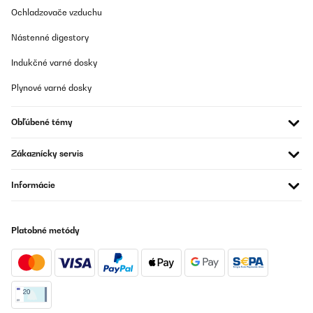
_______________________________
Ochladzovače vzduchu
Silvia
Nástenné digestory
Preložiť
Indukčné varné dosky
Plynové varné dosky
OVERENÁ KONTROLA
09/06/2025
Obľúbené témy
Guter Weinkühler. Erreicht auch bei warmer Umgebung die 5
Grad bei geringem Energieverbrauch. Sehr hochwertig in der
Ansicht und Haptik.
Zákaznícky servis
Amazon-Benutzer
Informácie
Preložiť
OVERENÁ KONTROLA
Platobné metódy
16/05/2025
Top Produkt. Sieht gut aus, tut was es soll. Einlagen schrubben
ein bisschen am Gummi in der Tür - ist aber egal.
Amazon-Benutzer