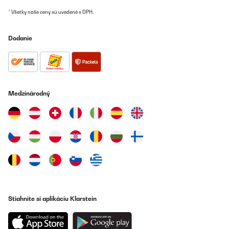
Preložiť
* Všetky naše ceny sú uvedené s DPH.
OVERENÁ KONTROLA
Dodanie
04/02/2025
Très bonne facture pour cette cave à vin seul bémol quand on
veut changer le sens d’ouverture l’inscription de la marque se
retrouve à l’envers
Medzinárodný
Utilisateur d'Amazon
Preložiť
OVERENÁ KONTROLA
27/12/2024
top !
Utilisateur d'Amazon
Stiahnite si aplikáciu Klarstein
Preložiť
OVERENÁ KONTROLA