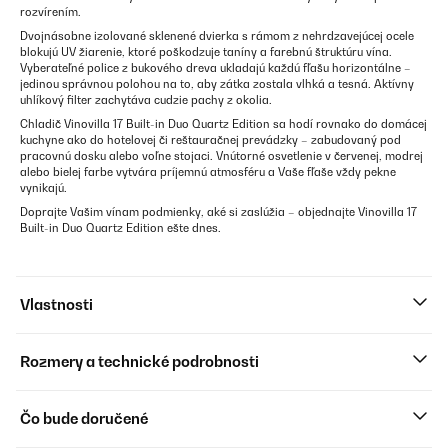
rozvírením.
Dvojnásobne izolované sklenené dvierka s rámom z nehrdzavejúcej ocele
blokujú UV žiarenie, ktoré poškodzuje taníny a farebnú štruktúru vína.
Vyberateľné police z bukového dreva ukladajú každú fľašu horizontálne –
jedinou správnou polohou na to, aby zátka zostala vlhká a tesná. Aktívny
uhlíkový filter zachytáva cudzie pachy z okolia.
Chladič Vinovilla 17 Built-in Duo Quartz Edition sa hodí rovnako do domácej
kuchyne ako do hotelovej či reštauračnej prevádzky – zabudovaný pod
pracovnú dosku alebo voľne stojaci. Vnútorné osvetlenie v červenej, modrej
alebo bielej farbe vytvára príjemnú atmosféru a Vaše fľaše vždy pekne
vynikajú.
Doprajte Vašim vínam podmienky, aké si zaslúžia – objednajte Vinovilla 17
Built-in Duo Quartz Edition ešte dnes.
Vlastnosti
Rozmery a technické podrobnosti
Čo bude doručené