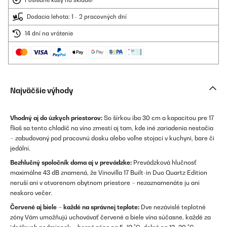
Posledné kusy na sklade!
Dodacia lehota: 1 - 2 pracovných dní
14 dní na vrátenie
Najväčšie výhody
Vhodný aj do úzkych priestorov:
So šírkou iba 30 cm a kapacitou pre 17
fliaš sa tento chladič na víno zmestí aj tam, kde iné zariadenia nestačia
– zabudovaný pod pracovnú dosku alebo voľne stojaci v kuchyni, bare či
jedálni.
Bezhlučný spoločník doma aj v prevádzke:
Prevádzková hlučnosť
maximálne 43 dB znamená, že Vinovilla 17 Built-in Duo Quartz Edition
neruší ani v otvorenom obytnom priestore – nezaznamenáte ju ani
neskoro večer.
Červené aj biele – každé na správnej teplote:
Dve nezávislé teplotné
zóny Vám umožňujú uchovávať červené a biele vína súčasne, každé za