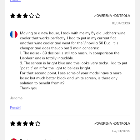
OVERENÁ KONTROLA
16/04/2026
Moving to a new house, I took with me my 5y old Liebherr wine
cooler that works perfectly. I had to put in my current flat
another wine cooler and went for the Vinovilla 50 Duo. It is
cheaper and does the job but 2 main concerns:
1. The noise - 39 decibel is still too much. In comparison the
Liebherr one is totally inaudible.
2. The screen is bright blue and this looks very tacky. Had to put
"post it" on it for the light to be less bright.
For that second point, I see some of your model have a more
basic but much better black and white screen, is there any
solution to benefit from it?
Thank you
Jerome
Preložiť
OVERENÁ KONTROLA
04/10/2025