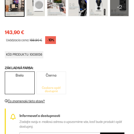
+2
143,90 €
-10%
Uvádzacia cena:
159,90 €
KÓD PRODUKTU: 10036136
ZÁKLADNÁ FARBA:
Biela
Čierna
Čoskoro opäť
dostupné
Čo znamenajú tieto stavy?
Informovať o dostupnosti
Zadajte svoju e-mailovú adresu a upozorníme vás, keď bude produkt opäť
dostupný.