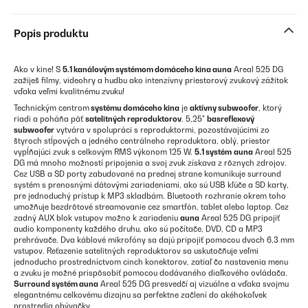
Popis produktu
Ako v kine! S
5.1 kanálovým systémom domáceho kina auna
Areal 525 DG
zažiješ filmy, videohry a hudbu ako intenzívny priestorový zvukový zážitok
vďaka veľmi kvalitnému zvuku!
Technickým centrom
systému domáceho kina
je
aktívny subwoofer
, ktorý
riadi a poháňa päť
satelitných reproduktorov
. 5,25"
basreflexový
subwoofer
vytvára v spolupráci s reproduktormi, pozostávajúcimi zo
štyroch stĺpových a jedného centrálneho reproduktora, oblý, priestor
vypĺňajúci zvuk s celkovým RMS výkonom 125 W.
5.1 systém
auna
Areal 525
DG má mnoho možností pripojenia a svoj zvuk získava z rôznych zdrojov.
Cez USB a SD porty zabudované na prednej strane komunikuje surround
systém s prenosnými dátovými zariadeniami, ako sú USB kľúče a SD karty,
pre jednoduchý prístup k MP3 skladbám. Bluetooth rozhranie okrem toho
umožňuje bezdrôtové streamovanie cez smartfón, tablet alebo laptop. Cez
zadný AUX blok vstupov možno k zariadeniu
auna
Areal 525 DG pripojiť
audio komponenty každého druhu, ako sú počítače, DVD, CD a MP3
prehrávače. Dva káblové mikrofóny sa dajú pripojiť pomocou dvoch 6,3 mm
vstupov. Reťazenie satelitných reproduktorov sa uskutočňuje veľmi
jednoducho prostredníctvom cinch konektorov, zatiaľ čo nastavenia menu
a zvuku je možné prispôsobiť pomocou dodávaného diaľkového ovládača.
Surround systém auna
Areal 525 DG presvedčí aj vizuálne a vďaka svojmu
elegantnému celkovému dizajnu sa perfektne začlení do akéhokoľvek
prostredia obývačky.