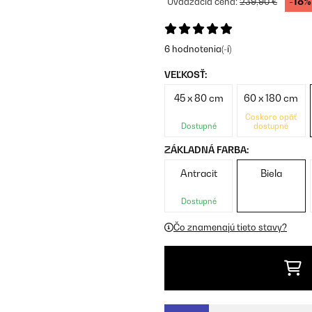
-18%
Uvádzacia cena:
239,90 €
6 hodnotenia(-í)
VEĽKOSŤ:
45 x 80 cm
60 x 180 cm
Čoskoro opäť
Dostupné
dostupné
ZÁKLADNÁ FARBA:
Antracit
Biela
Dostupné
Čo znamenajú tieto stavy?