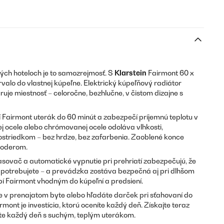
rých hoteloch je to samozrejmosť. S
Klarstein
Fairmont 60 x
trvalo do vlastnej kúpeľne. Elektrický kúpeľňový radiátor
uje miestnosť – celoročne, bezhlučne, v čistom dizajne s
Fairmont uterák do 60 minút a zabezpečí príjemnú teplotu v
j ocele alebo chrómovanej ocele odoláva vlhkosti,
rostriedkom – bez hrdze, bez zafarbenia. Zaoblené konce
ú oderom.
ovač a automatické vypnutie pri prehriatí zabezpečujú, že
 ho potrebujete – a prevádzka zostáva bezpečná aj pri dlhšom
í Fairmont vhodným do kúpeľní a predsiení.
te v prenajatom byte alebo hľadáte darček pri sťahovaní do
rmont je investícia, ktorú oceníte každý deň. Získajte teraz
te každý deň s suchým, teplým uterákom.