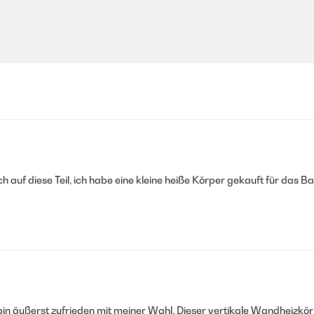
mich auf diese Teil, ich habe eine kleine heiße Körper gekauft für das B
n äußerst zufrieden mit meiner Wahl. Dieser vertikale Wandheizkörp