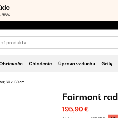
úde
o 55%
Ohrievače
Chladenie
Úprava vzduchu
Grily
tor, 60 x 160 cm
Fairmont rad
195,90 €