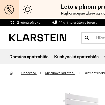
Leto v plnom pr
Najhorúcejšie zľavy až d
2 ročná záruka
14 dní na vrátenie tovaru
Domáce spotrebiče
Kuchynské spotrebiče
Ohrievače
Kúpeľňové radiátory
Fairmont radiá