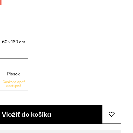
60 x 160 cm
Piesok
Čoskoro opäť
dostupné
Vložiť do košíka