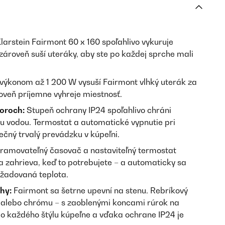
larstein Fairmont 60 x 160 spoľahlivo vykuruje
zároveň suší uteráky, aby ste po každej sprche mali
výkonom až 1 200 W vysuší Fairmont vlhký uterák za
oveň príjemne vyhreje miestnosť.
oroch:
Stupeň ochrany IP24 spoľahlivo chráni
ou vodou. Termostat a automatické vypnutie pri
čný trvalý prevádzku v kúpeľni.
ramovateľný časovač a nastaviteľný termostat
a zahrieva, keď to potrebujete – a automaticky sa
ožadovaná teplota.
hy:
Fairmont sa šetrne upevní na stenu. Rebríkový
e alebo chrómu – s zaoblenými koncami rúrok na
do každého štýlu kúpeľne a vďaka ochrane IP24 je