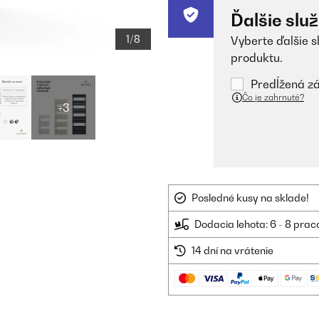
Ďalšie slu
1/8
Vyberte ďalšie s
produktu.
Predĺžená zá
Čo je zahrnuté?
+3
Posledné kusy na sklade!
Dodacia lehota: 6 - 8 prac
14 dní na vrátenie