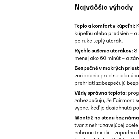
Najväčšie výhody
Teplo a komfort v kúpeľni:
K
kúpeľňu alebo predsieň – a 
po ruke teplý uterák.
Rýchle sušenie uterákov:
S 
menej ako 60 minút – a zár
Bezpečné v mokrých priest
zariadenie pred striekajúc
prehriatí zabezpečujú bezpe
Vždy správna teplota:
prog
zabezpečujú, že Fairmont s
vypne, keď je dosiahnutá p
Montáž na stenu bez náma
tvar z nehrdzavejúcej ocel
ochranu textílií – zapadne 