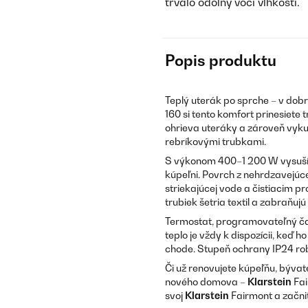
trvalo odolný voči vlhkosti.
Popis produktu
Teplý uterák po sprche – v dob
160 si tento komfort prinesiete 
ohrieva uteráky a zároveň vykur
rebríkovými trubkami.
S výkonom 400–1 200 W vysuší 
kúpeľni. Povrch z nehrdzavejúce
striekajúcej vode a čistiacim p
trubiek šetria textil a zabraňuj
Termostat, programovateľný čas
teplo je vždy k dispozícii, keď
chode. Stupeň ochrany IP24 rob
Či už renovujete kúpeľňu, býva
nového domova –
Klarstein
Fai
svoj
Klarstein
Fairmont a začni