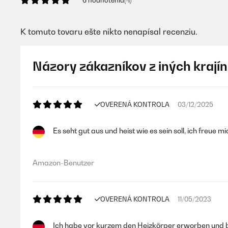
6 hodnotenia(-í)
K tomuto tovaru ešte nikto nenapísal recenziu.
Názory zákazníkov z iných krajín
OVERENÁ KONTROLA
03/12/2025
Es seht gut aus und heist wie es sein soll, ich freue 
Amazon-Benutzer
OVERENÁ KONTROLA
11/05/2023
Ich habe vor kurzem den Heizkörper erworben und bi