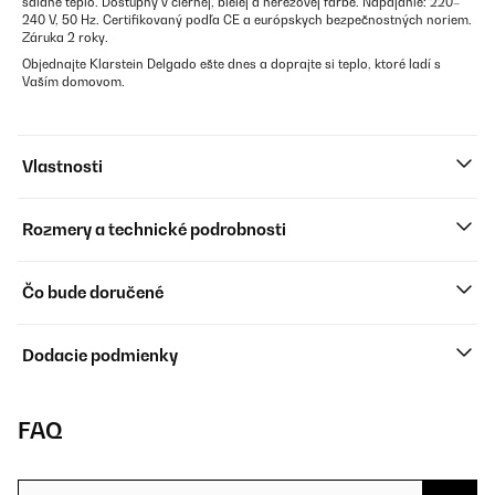
sálané teplo. Dostupný v čiernej, bielej a nerezovej farbe. Napájanie: 220–
240 V, 50 Hz. Certifikovaný podľa CE a európskych bezpečnostných noriem.
Záruka 2 roky.
Objednajte Klarstein Delgado ešte dnes a doprajte si teplo, ktoré ladí s
Vaším domovom.
Vlastnosti
Rozmery a technické podrobnosti
Čo bude doručené
Dodacie podmienky
FAQ