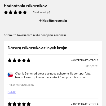
Hodnotenie zákazníkov
5 hodnotenia(-í)
Napíšte recenziu
K tomuto tovaru ešte nikto nenapísal recenziu.
Názory zákazníkov z iných krajín
OVERENÁ KONTROLA
03/01/2026
C'est le 3ème radiateur que nous achetons. Ils sont parfaits,
beaux, livrés rapidement et surtout à un prix très correct.
Utilisateur d'Amazon
Preložiť
OVERENÁ KONTROLA