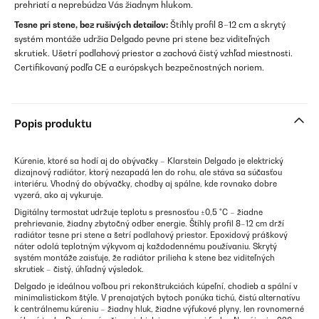
prehriatí a neprebúdza Vás žiadnym hlukom.
Tesne pri stene, bez rušivých detailov:
Štíhly profil 8–12 cm a skrytý
systém montáže udržia Delgado pevne pri stene bez viditeľných
skrutiek. Ušetrí podlahový priestor a zachová čistý vzhľad miestnosti.
Certifikovaný podľa CE a európskych bezpečnostných noriem.
Popis produktu
Kúrenie, ktoré sa hodí aj do obývačky – Klarstein Delgado je elektrický
dizajnový radiátor, ktorý nezapadá len do rohu, ale stáva sa súčasťou
interiéru. Vhodný do obývačky, chodby aj spálne, kde rovnako dobre
vyzerá, ako aj vykuruje.
Digitálny termostat udržuje teplotu s presnosťou ±0,5 °C – žiadne
prehrievanie, žiadny zbytočný odber energie. Štíhly profil 8–12 cm drží
radiátor tesne pri stene a šetrí podlahový priestor. Epoxidový práškový
náter odolá teplotným výkyvom aj každodennému používaniu. Skrytý
systém montáže zaisťuje, že radiátor prilieha k stene bez viditeľných
skrutiek – čistý, úhľadný výsledok.
Delgado je ideálnou voľbou pri rekonštrukciách kúpeľní, chodieb a spální v
minimalistickom štýle. V prenajatých bytoch ponúka tichú, čistú alternatívu
k centrálnemu kúreniu – žiadny hluk, žiadne výfukové plyny, len rovnomerné