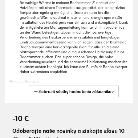
für wohlige Wärme in meinem Badezimmer. Zudem ist der
Heizkörper mit einem Thermostat ausgestattet, der eine präzise
Temperaturregelung ermöglicht. Dadurch kann ich die
gewünschte Wärme optimal einstellen und Energie sparen.Die
Installation des Heizkörpers war einfach und unkompliziert. Dank
der mitgelieferten Montageanleitung konnte ich ihn problemlos
an der Wand befestigen. Zudem macht die hochwertige
Verarbeitung des Heizkörpers einen stabilen und langlebigen
Eindruck.Zusammenfassend kann ich sagen, dass der Blumfeldt
Badheizkörper eine hervorragende Wahl für alle ist, die eine
platzsparende, effiziente und gut aussehende Heizlösung für ihr
Badezimmer suchen. Das super schöne Design, die hohe
Verarbeitungsqualität und die sparsame Heizleistung machen ihn
zu einem echten Highlight. Ich kann den Blumfeldt Badheizkörper
daher wärmstens empfehlen.
Amazon-Benutzer
Zobraziť všetky hodnotenia zákazníkov
Preložiť
OVERENÁ KONTROLA
25/04/2023
-10 €
Wir haben uns den Wandheizkörper für unser neues Bad gekauft,
das wir im modernen Industrial Style gestaltet haben. Der
Odoberajte naše novinky a získajte zľavu 10
Blumfeldt Heizkörper in anthrazit fügte sich dazu perfekt in das