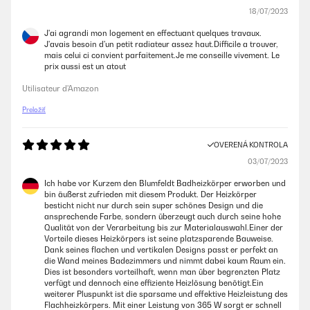
18/07/2023
J'ai agrandi mon logement en effectuant quelques travaux.
J'avais besoin d'un petit radiateur assez haut.Difficile a trouver,
mais celui ci convient parfaitement.Je me conseille vivement. Le
prix aussi est un atout
Utilisateur d'Amazon
Preložiť
OVERENÁ KONTROLA
03/07/2023
Ich habe vor Kurzem den Blumfeldt Badheizkörper erworben und
bin äußerst zufrieden mit diesem Produkt. Der Heizkörper
besticht nicht nur durch sein super schönes Design und die
ansprechende Farbe, sondern überzeugt auch durch seine hohe
Qualität von der Verarbeitung bis zur Materialauswahl.Einer der
Vorteile dieses Heizkörpers ist seine platzsparende Bauweise.
Dank seines flachen und vertikalen Designs passt er perfekt an
die Wand meines Badezimmers und nimmt dabei kaum Raum ein.
Dies ist besonders vorteilhaft, wenn man über begrenzten Platz
verfügt und dennoch eine effiziente Heizlösung benötigt.Ein
weiterer Pluspunkt ist die sparsame und effektive Heizleistung des
Flachheizkörpers. Mit einer Leistung von 365 W sorgt er schnell