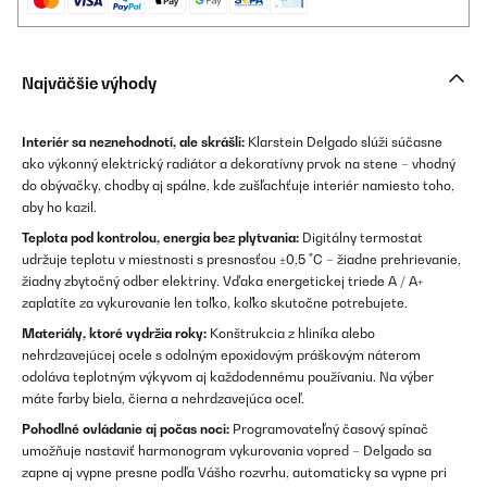
Najväčšie výhody
Interiér sa neznehodnotí, ale skrášli:
Klarstein Delgado slúži súčasne
ako výkonný elektrický radiátor a dekoratívny prvok na stene – vhodný
do obývačky, chodby aj spálne, kde zušľachťuje interiér namiesto toho,
aby ho kazil.
Teplota pod kontrolou, energia bez plytvania:
Digitálny termostat
udržuje teplotu v miestnosti s presnosťou ±0,5 °C – žiadne prehrievanie,
žiadny zbytočný odber elektriny. Vďaka energetickej triede A / A+
zaplatíte za vykurovanie len toľko, koľko skutočne potrebujete.
Materiály, ktoré vydržia roky:
Konštrukcia z hliníka alebo
nehrdzavejúcej ocele s odolným epoxidovým práškovým náterom
odoláva teplotným výkyvom aj každodennému používaniu. Na výber
máte farby biela, čierna a nehrdzavejúca oceľ.
Pohodlné ovládanie aj počas noci:
Programovateľný časový spínač
umožňuje nastaviť harmonogram vykurovania vopred – Delgado sa
zapne aj vypne presne podľa Vášho rozvrhu, automaticky sa vypne pri