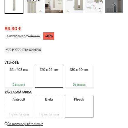
+2
89,90 €
-40%
Uvádzacia cena:
149,90 €
KÓD PRODUKTU: 10046790
VEĽKOSŤ:
63 x 108 cm
120 x 25 cm
180 x 60 cm
Dostupné
Dostupné
ZÁKLADNÁ FARBA:
Antracit
Biela
Piesok
Iná kombinácia
Iná kombinácia
Čo znamenajú tieto stavy?