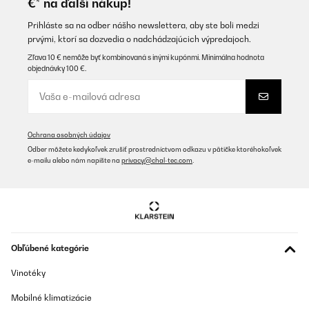
€* na ďalší nákup!
Bad ein - das Design ist nicht nur modern sondern auch sehr
edel und zweckmäßig.Schon beim Auspacken konnten wir uns
von der guten Verarbeitung überzeugen.Die Lackierung ist glatt
Prihláste sa na odber nášho newslettera, aby ste boli medzi
und fehlerfrei und harmoniert super mit unserer Fensterfarbe im
prvými, ktorí sa dozvedia o nadchádzajúcich výpredajoch.
RAL7022 Farbton.Die Montage konnte dank der mitgelieferten
Wandschrauben problemlos erfolgen. Die Wandschrauben sind
Zľava 10 € nemôže byť kombinovaná s inými kupónmi. Minimálna hodnota
relativ lang, sodass der Heizkörper fest an der Wand hängt und
objednávky 100 €.
nicht wackelt. Da sich unser Kleinkind gern überall hochzieht,
war uns dieser Punkt besonders wichtig.Die Reinigung ist leicht,
da alle Flächen eben sind. Im Vergleich zu herkömmlichen
Badheizkörpern ist das traumhaft und spart unheimlich viel Zeit
beim Putzen!Von der Heizleistung sind wir auch begeistert. Unser
relativ großes Bad mit 14m2 wird damit problemlos beheizt.Alles
Ochrana osobných údajov
in allem sind wir bisher rundum zufrieden mit dem Heizkörper
Odber môžete kedykoľvek zrušiť prostredníctvom odkazu v pätičke ktoréhokoľvek
und würden ihn uns für unser anderes Bad auch wieder kaufen!
e-mailu alebo nám napíšte na
privacy@chal-tec.com
.
Amazon-Benutzer
Preložiť
OVERENÁ KONTROLA
Obľúbené kategórie
25/04/2023
Vinotéky
Dieses Produkt hat mich wirklich begeistert!Zunächst einmal
möchte ich sagen, dass der Handtuchheizkörper sehr gut
verarbeitet ist. Er sieht nicht nur robust und stabil aus, sondern
Mobilné klimatizácie
ist auch sehr funktional. Ich kann meine Handtücher jetzt bequem