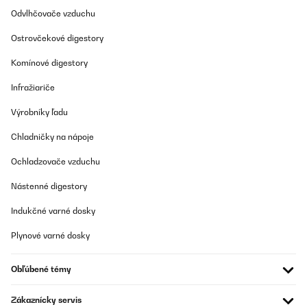
auf dem Heizkörper aufhängen und sie trocknen schnell und
Odvlhčovače vzduchu
effektiv. Das spart mir nicht nur Zeit, sondern auch
Energiekosten, da ich die Handtücher nicht mehr im Trockner
Ostrovčekové digestory
trocknen muss.Ein weiterer großer Vorteil des
Handtuchheizkörpers ist, dass er sehr einfach zu installieren war.
Komínové digestory
Das mitgelieferte Installationskit und die Anleitung haben mir
dabei geholfen, den Heizkörper in kürzester Zeit an der Wand zu
befestigen. Ich bin wirklich kein Experte in Sachen Heimwerken,
Infražiariče
aber ich habe es ohne Probleme geschafft.Was ich auch sehr
schätze, ist, dass der Handtuchheizkörper sehr platzsparend ist.
Výrobníky ľadu
Ich habe eine kleine Wohnung und war besorgt darüber, dass er
zu viel Platz einnehmen würde, aber das war nicht der Fall. Der
Chladničky na nápoje
Heizkörper hat eine schlanke und elegante Form und fügt sich gut
in mein Badezimmer ein.Insgesamt bin ich sehr zufrieden mit
Ochladzovače vzduchu
dem Handtuchheizkörper. Er ist funktional, gut verarbeitet,
einfach zu installieren und platzsparend. Wenn Sie nach einer
praktischen Lösung suchen, um Ihre Handtücher zu trocknen und
Nástenné digestory
gleichzeitig Ihre Energiekosten zu senken, dann ist dieser
Handtuchheizkörper die perfekte Wahl!
Indukčné varné dosky
Amazon-Benutzer
Plynové varné dosky
Preložiť
Obľúbené témy
Zákaznícky servis