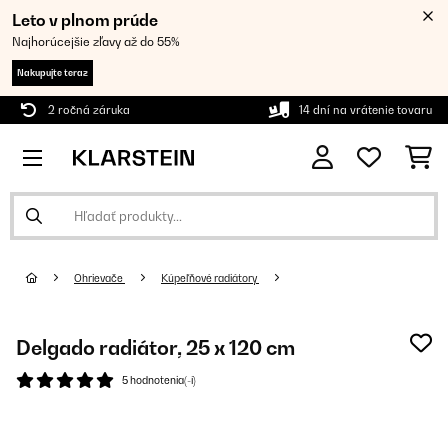
Leto v plnom prúde
Najhorúcejšie zľavy až do 55%
Nakupujte teraz
2 ročná záruka
14 dní na vrátenie tovaru
Ohrievače
Kúpeľňové radiátory
Delgado radiátor, 25 x 120 cm
5 hodnotenia(-í)