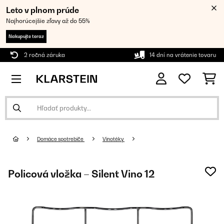
Leto v plnom prúde
Najhorúcejšie zľavy až do 55%
Nakupujte teraz
2 ročná záruka
14 dní na vrátenie tovaru
Domáce spotrebiče
Vinotéky
Policová vložka – Silent Vino 12