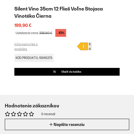
Silent Vino 35cm 12 Fliaš Voľne Stojaca
Vinotéka Čierna
199,90 €
-41%
Uvádzacia cena:
339,90 €
Informačný list o
produkte
KÓD PRODUKTU: 10045375
Vložiť do košíka
Hodnotenie zákazníkov
0 recenzií
Napíšte recenziu