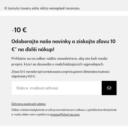
K tomuto tovaru ešte nikto nenapísal recenziu.
-10 €
Odoberajte naše novinky a získajte zľavu 10
€* na ďalší nákup!
Prihláste sa na odber nášho newslettera, aby ste boli medzi
prvými, ktorí sa dozvedia o nadchádzajúcich výpredajoch.
Zľava 10 € nemôže byť kombinovaná s inými kupónmi. Minimálna hodnota
objednávky 100 €.
Ochrana osobných údajov
Odber môžete kedykoľvek zrušiť prostredníctvom odkazu v pätičke ktoréhokoľvek
e-mailu alebo nám napíšte na
privacy@chal-tec.com
.