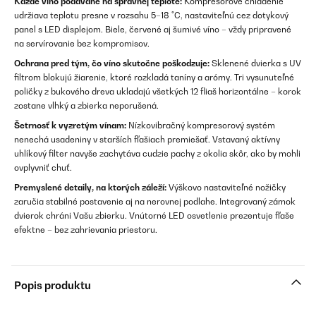
Každé víno podávané na správnej teplote:
Kompresorové chladenie
udržiava teplotu presne v rozsahu 5–18 °C, nastaviteľnú cez dotykový
panel s LED displejom. Biele, červené aj šumivé víno – vždy pripravené
na servírovanie bez kompromisov.
Ochrana pred tým, čo víno skutočne poškodzuje:
Sklenené dvierka s UV
filtrom blokujú žiarenie, ktoré rozkladá taníny a arómy. Tri vysunuteľné
poličky z bukového dreva ukladajú všetkých 12 fliaš horizontálne – korok
zostane vlhký a zbierka neporušená.
Šetrnosť k vyzretým vínam:
Nízkovibračný kompresorový systém
nenechá usadeniny v starších fľašiach premiešať. Vstavaný aktívny
uhlíkový filter navyše zachytáva cudzie pachy z okolia skôr, ako by mohli
ovplyvniť chuť.
Premyslené detaily, na ktorých záleží:
Výškovo nastaviteľné nožičky
zaručia stabilné postavenie aj na nerovnej podlahe. Integrovaný zámok
dvierok chráni Vašu zbierku. Vnútorné LED osvetlenie prezentuje fľaše
efektne – bez zahrievania priestoru.
Popis produktu