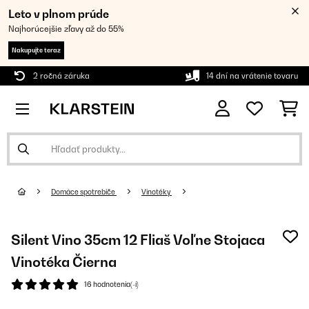
Leto v plnom prúde
Najhorúcejšie zľavy až do 55%
Nakupujte teraz
2 ročná záruka
14 dní na vrátenie tovaru
Domáce spotrebiče
Vinotéky
Silent Vino 35cm 12 Fliaš Voľne Stojaca
Vinotéka Čierna
16 hodnotenia(-í)