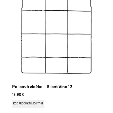
Policová vložka – Silent Vino 12
Pá
18,90 €
9,
KÓD PRODUKTU: 10047199
KÓ