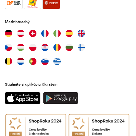
OVERENÁ KONTROLA
14/07/2025
Medzinárodný
Top
Amazon user
Preložiť
OVERENÁ KONTROLA
01/02/2025
Stiahnite si aplikáciu Klarstein
Ich hatte ein wenig mit dem Kauf gezögert, da hier auch
angemerkt wurde, das Gerät wäre zu laut.Wir haben ihn im
Wohn-Ess-Bereich stehen, sieht optisch top aus und ist in ca. 5
Metern kaum zu hören. Sein Vorgänger musste raus, da wirklich
störend laut im Betrieb.Versand recht flott und auch top
verpackt.Ich kann das Gerät nach 4 Tagen in Betrieb empfehlen.
Amazon-Benutzer
Preložiť