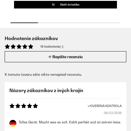
Vložiť do košíka
Hodnotenie zákazníkov
16 hodnotenia(-í)
Napíšte recenziu
K tomuto tovaru ešte nikto nenapísal recenziu.
Názory zákazníkov z iných krajín
OVERENÁ KONTROLA
06/02/2026
Tolles Gerät. Macht was es soll. Kühlt perfekt und ist extrem leise.