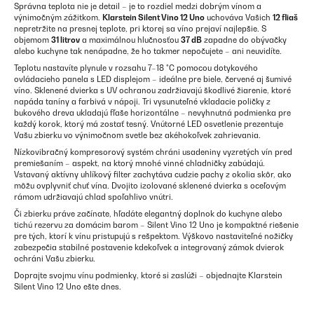
Správna teplota nie je detail – je to rozdiel medzi dobrým vínom a
výnimočným zážitkom.
Klarstein Silent Vino 12 Uno
uchováva Vašich
12 fliaš
nepretržite na presnej teplote, pri ktorej sa víno prejaví najlepšie. S
objemom
31 litrov
a maximálnou hlučnosťou
37 dB
zapadne do obývačky
alebo kuchyne tak nenápadne, že ho takmer nepočujete – ani neuvidíte.
Teplotu nastavíte plynule v rozsahu 7–18 °C pomocou dotykového
ovládacieho panela s LED displejom – ideálne pre biele, červené aj šumivé
víno. Sklenené dvierka s UV ochranou zadržiavajú škodlivé žiarenie, ktoré
napáda taníny a farbivá v nápoji. Tri vysunuteľné vkladacie poličky z
bukového dreva ukladajú fľaše horizontálne – nevyhnutná podmienka pre
každý korok, ktorý má zostať tesný. Vnútorné LED osvetlenie prezentuje
Vašu zbierku vo výnimočnom svetle bez akéhokoľvek zahrievania.
Nízkovibračný kompresorový systém chráni usadeniny vyzretých vín pred
premiešaním – aspekt, na ktorý mnohé vinné chladničky zabúdajú.
Vstavaný aktívny uhlíkový filter zachytáva cudzie pachy z okolia skôr, ako
môžu ovplyvniť chuť vína. Dvojito izolované sklenené dvierka s oceľovým
rámom udržiavajú chlad spoľahlivo vnútri.
Či zbierku práve začínate, hľadáte elegantný doplnok do kuchyne alebo
tichú rezervu za domácim barom – Silent Vino 12 Uno je kompaktné riešenie
pre tých, ktorí k vínu pristupujú s rešpektom. Výškovo nastaviteľné nožičky
zabezpečia stabilné postavenie kdekoľvek a integrovaný zámok dvierok
ochráni Vašu zbierku.
Doprajte svojmu vínu podmienky, ktoré si zaslúži – objednajte Klarstein
Silent Vino 12 Uno ešte dnes.