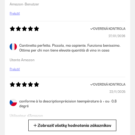
Amazon-Benutzer
Preložiť
OVERENÁ KONTROLA
27/01/2026
Cantinetta perfetta. Piccola, ma capiente. Funziona benissimo.
Ottima per chi non tiene elevate quantità di vino in casa
Utente Amazon
Preložiť
OVERENÁ KONTROLA
22/11/2025
conforme à la descriptionprécision teempérature à + ou- 0,8
degré
Utilisateur d'Amazon
Zobraziť všetky hodnotenia zákazníkov
Preložiť