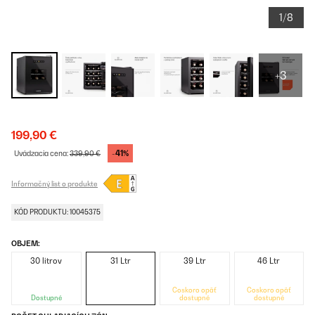
1/8
+3
199,90 €
-41%
Uvádzacia cena:
339,90 €
Informačný list o produkte
KÓD PRODUKTU: 10045375
OBJEM:
30 litrov
31 Ltr
39 Ltr
46 Ltr
Čoskoro opäť
Čoskoro opäť
Dostupné
dostupné
dostupné