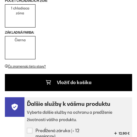
POČET CHLADIACÍCH ZÓN:
1 chladiaca
zóna
ZÁKLADNÁ FARBA:
Čierna
Čo znamenajú tieto stavy?
Vložiť do košíka
Ďalšie služby k vášmu produktu
Vyberte ďalšie služby na ochranu a predĺženie
životnosti vášho produktu.
Predĺžená záruka (+ 12
12,90 €
mesiacov)