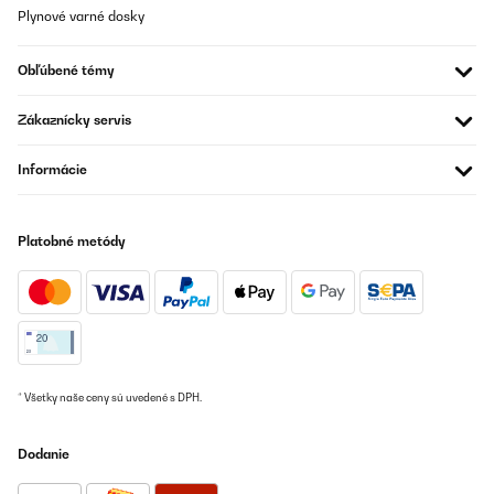
°CKompaktes Format, trotzdem Platz für 12 Flaschen inkl.
Plynové varné dosky
Standard‑ChampagnerFreistehend und pflegeleicht dank
automatischer AbtauungWas man wissen sollteEinzonen-Gerät:
Für sehr unterschiedliche Trinktemperaturen braucht es
Obľúbené témy
Kompromisse oder eine zweite ZoneIn ruhigen
Wohnzimmermomenten ist der Kompressor hörbarTiefe von 60
cm einplanen und Rückwandabstand für die Luftzirkulation
Zákaznícky servis
lassenFazit (4/5) Ein sehr gelungener, wohnzimmertauglicher
Weinschrank mit schöner Präsentation und verlässlicher
Temperatur – ideal für alle, die eine Auswahl trinkbereit halten
Informácie
möchten. Einen Punkt ziehe ich ab, weil der Kühler in absolut
ruhiger Umgebung hörbar ist. Mit passendem Standort ist das
für mich aber gut vertretbar.
Platobné metódy
Amazon-Benutzer
Preložiť
OVERENÁ KONTROLA
10/08/2025
* Všetky naše ceny sú uvedené s DPH.
Der Artikel i
Amazon-Benutzer
Dodanie
Preložiť