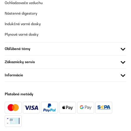
OVERENÁ KONTROLA
Ochladzovače vzduchu
03/03/2025
Nástenné digestory
Ich bin begeistert von diesem Wasserfilter. Er ist leise, liefert
schnell saubergefiltertes Wasser und den Unterschied kann man
Indukčné varné dosky
schmecken.Im Lieferumfang ist alles dabei, kein Gang zum
Baumarkt nötig, das mag ich.Info:Ich habe diesen Wasserfilter
Plynové varné dosky
inzwischen über ein Jahr in Benutzung und nie Probleme damit
gehabt.Bei dem Austausch des PCT Filters habe vermutlich ich
einen Fehler gemacht und nicht die Reihenfolge des Reset
Obľúbené témy
beachtet, trotzdem wurde mir unproblematisch und kostenlos ein
Ersatzgerät schnell geliefert. Das nenne ich mehr als perfekten
Kundenservice.Noch'n schönen Gruß von "mir"
Zákaznícky servis
Amazon-Benutzer
Informácie
Preložiť
OVERENÁ KONTROLA
Platobné metódy
20/12/2024
La documentation n'est pas très claire concernant le
raccordement. Mais c'est simple pour l'installation. Compter 2
heures maximum.En service depuis 3 semaines,vraiment content
de cet achat qui évitera beaucoup de bouteille dans le bac
jaune.Je recommande cet article.