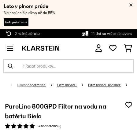
Leto v plnom prúde
Najhorúcejšie zľavy až do 55%
Nakupujte teraz
2 ročná záruka
14 dní na vrátenie tovaru
Domáce spotrebiče
Filtre na vodu
Filtre na vodu pod drez
PureLine 800GPD Filter na vodu na
batériu Biela
14 hodnotenia(-í)