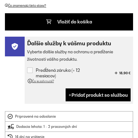
Čo znamenajú tieto stavy?
Vložiť do košíka
Ďalšie služby k vášmu produktu
Vyberte ďalšie služby na ochranu a predĺženie
životnosti vášho produktu.
Predĺžená záruka (+ 12
18,90 €
mesiacov)
Čo je zahrnuté?
Pridať produkt so službou
Pripravené na odoslanie
Dodacia lehota: 1 - 2 pracovných dní
14 dní na vrátenie