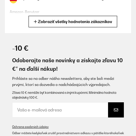
Amazon-Benutzer
Zobraziť všetky hodnotenia zákazníkov
Preložiť
OVERENÁ KONTROLA
27/05/2025
-10 €
Es el tercer aparato de Osmosis que tengo y es el primero que
compro sin bombona de almacenamiento. Estoy encantado
Odoberajte naše novinky a získajte zľavu 10
porque me ha liberado mucho espacio debajo del fregadero.La
€* na ďalší nákup!
calidad del agua es excelente. Con una buena presion y al ser de
800 GDP, el flujo de agua es constante y bastante rapido.Si ya
has instalado otros sistemas de osmosis, la instalacion de este,
Prihláste sa na odber nášho newslettera, aby ste boli medzi
te resultara facil ya que es identica a otros, pero si es el primero
prvými, ktorí sa dozvedia o nadchádzajúcich výpredajoch.
que instalas, te va a parecer un poco lioso, aunque en YouTube
hay infinidad de tutoriales explicando como instalarlo.
Zľava 10 € nemôže byť kombinovaná s inými kupónmi. Minimálna hodnota
objednávky 100 €.
Usuario/a de amazon
Preložiť
OVERENÁ KONTROLA
Ochrana osobných údajov
Odber môžete kedykoľvek zrušiť prostredníctvom odkazu v pätičke ktoréhokoľvek
27/05/2025