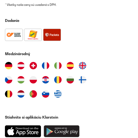
* Všetky naše ceny sú uvedené s DPH.
Utilisateur d'Amazon
Preložiť
Dodanie
OVERENÁ KONTROLA
25/11/2024
Peu de recul, mais l'appareil paraît performant.
Par contre, gros bémol notice quasi inexistante pour
Medzinárodný
l'installation, pas de schéma...
MARIE
Preložiť
OVERENÁ KONTROLA
03/11/2024
Der Wasserfilter funktioniert einwandfrei und die Qualität des
Wassers ist spürbar verbessert. Die Lieferung war schnell und
Stiahnite si aplikáciu Klarstein
das Gerät war gut verpackt. Der Verkäufer war sehr hilfsbereit
und freundlich.Obwohl das Gerät etwas laut ist, musste ich eine
Schall- und Vibrationsisolierung darunter anbringen. Ansonsten
ist es sehr empfehlenswert für jeden, der sauberes und frisches