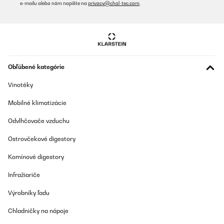
e-mailu alebo nám napíšte na
privacy@chal-tec.com
.
Es el tercer aparato de Osmosis que tengo y es el primero que
compro sin bombona de almacenamiento. Estoy encantado
porque me ha liberado mucho espacio debajo del fregadero. La
calidad del agua es excelente. Con una buena presion y al ser de
800 GDP, el flujo de agua es constante y bastante rapido. Si ya
has instalado otros sistemas de osmosis, la instalacion de este,
te resultara facil ya que es identica a otros, pero si es el primero
Obľúbené kategórie
que instalas, te va a parecer un poco lioso, aunque en YouTube
hay infinidad de tutoriales explicando como instalarlo.
Vinotéky
Usuario/a de amazon
Mobilné klimatizácie
Preložiť
Odvlhčovače vzduchu
OVERENÁ KONTROLA
Ostrovčekové digestory
17/03/2025
Komínové digestory
Sehr gute Filterung, aber kein Ersatzfilter im Lieferumfang
enthalten
Infražiariče
Amazon-Benutzer
Výrobníky ľadu
Preložiť
Chladničky na nápoje