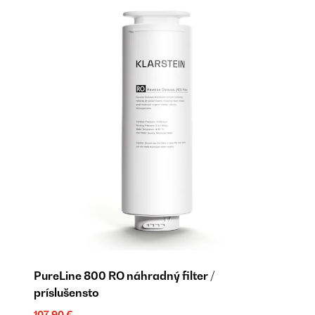
PureLine 800 RO náhradný filter /
Pu
príslušensto
pr