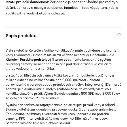
Istota pre celú domácnosť:
Zariadenie je osobitne vhodné pre rodiny s
deťmi, seniorov a osoby s oslabenou imunitou – teda všade tam, kde je
kvalita pitnej vody skutočne dôležitá.
Popis produktu
Viete skutočne, čo tečie z Vášho kohútika? Ak máte pochybnosti o kvalite
vody z vodovodu, riešením nie sú ťažké fľaše minerálky z obchodu – ale
Klarstein PureLine podstolový filter na vodu
. Tento kompaktný systém
reverznej osmózy sa nenápadne ukryje pod drez a zásobuje Vás čistou
pitnou vodou priamo z kohútika.
5-stupňová filtrácia odstraňuje ťažké kovy, chlór, baktérie, dusičnany a
mikroplasty až na veľkosť častíc pod 0,0001 mikróna – čistota
porovnateľná s balenou vodou prémiových značiek. Integrovaný TDS-merač
zobrazuje aktuálnu kvalitu vody v reálnom čase, takže vždy viete, čo z
kohútika skutočne prúdi. Výkon filtrácie dosahuje 800 GPD (cca 3 000 litrov
za deň) pri prietoku 2 litre za minútu.
Systém bez nádrže sa napája priamo na existujúci prívod vody a odpad –
žiadne viditeľné zariadenie na pracovnej doske, žiadne zaberanie miesta.
Zabudované indikátory životnosti filtrov včas upozornia na potrebu
výmeny: PPC-filter vydrží až 12 mesiacov, RO-filter až 24 mesiacov.
Samotná výmena trvá len niekoľko sekúnd.