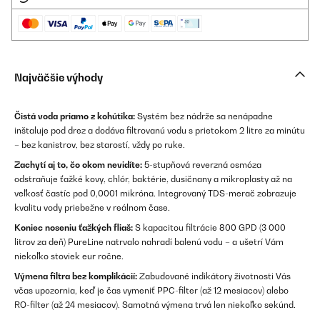
Najväčšie výhody
Čistá voda priamo z kohútika:
Systém bez nádrže sa nenápadne
inštaluje pod drez a dodáva filtrovanú vodu s prietokom 2 litre za minútu
– bez kanistrov, bez starostí, vždy po ruke.
Zachytí aj to, čo okom nevidíte:
5-stupňová reverzná osmóza
odstraňuje ťažké kovy, chlór, baktérie, dusičnany a mikroplasty až na
veľkosť častíc pod 0,0001 mikróna. Integrovaný TDS-merač zobrazuje
kvalitu vody priebežne v reálnom čase.
Koniec noseniu ťažkých fliaš:
S kapacitou filtrácie 800 GPD (3 000
litrov za deň) PureLine natrvalo nahradí balenú vodu – a ušetrí Vám
niekoľko stoviek eur ročne.
Výmena filtra bez komplikácií:
Zabudované indikátory životnosti Vás
včas upozornia, keď je čas vymeniť PPC-filter (až 12 mesiacov) alebo
RO-filter (až 24 mesiacov). Samotná výmena trvá len niekoľko sekúnd.