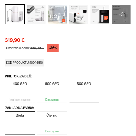
+3
319,90 €
-36%
Uvádzacia cena:
499,90 €
KÓD PRODUKTU: 10045510
PRIETOK ZA DEŇ:
400 GPD
600 GPD
800 GPD
Iná kombinácia
Dostupné
ZÁKLADNÁ FARBA:
Biela
Čierna
Dostupné