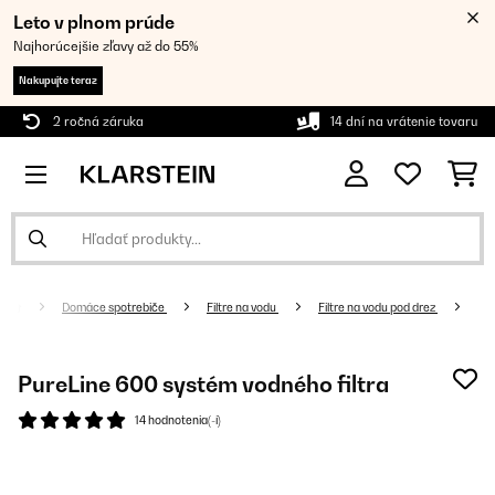
Leto v plnom prúde
Najhorúcejšie zľavy až do 55%
Nakupujte teraz
2 ročná záruka
14 dní na vrátenie tovaru
Domáce spotrebiče
Filtre na vodu
Filtre na vodu pod drez
PureLine 600 systém vodného filtra
14 hodnotenia(-í)