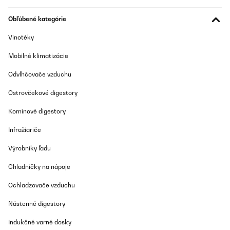
has instalado otros sistemas de osmosis, la instalacion de este,
te resultara facil ya que es identica a otros, pero si es el primero
Obľúbené kategórie
que instalas, te va a parecer un poco lioso, aunque en YouTube
hay infinidad de tutoriales explicando como instalarlo.
Vinotéky
Usuario/a de amazon
Mobilné klimatizácie
Preložiť
Odvlhčovače vzduchu
OVERENÁ KONTROLA
Ostrovčekové digestory
17/03/2025
Komínové digestory
Sehr gute Filterung, aber kein Ersatzfilter im Lieferumfang
enthalten
Infražiariče
Amazon-Benutzer
Výrobníky ľadu
Preložiť
Chladničky na nápoje
OVERENÁ KONTROLA
Ochladzovače vzduchu
03/03/2025
Nástenné digestory
Ich bin begeistert von diesem Wasserfilter. Er ist leise, liefert
schnell saubergefiltertes Wasser und den Unterschied kann man
Indukčné varné dosky
schmecken.Im Lieferumfang ist alles dabei, kein Gang zum