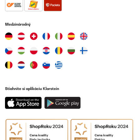
OVERENÁ KONTROLA
25/11/2024
Peu de recul, mais l'appareil paraît performant.
Par contre, gros bémol notice quasi inexistante pour
Medzinárodný
l'installation, pas de schéma...
MARIE
Preložiť
OVERENÁ KONTROLA
03/11/2024
Der Wasserfilter funktioniert einwandfrei und die Qualität des
Wassers ist spürbar verbessert. Die Lieferung war schnell und
Stiahnite si aplikáciu Klarstein
das Gerät war gut verpackt. Der Verkäufer war sehr hilfsbereit
und freundlich.Obwohl das Gerät etwas laut ist, musste ich eine
Schall- und Vibrationsisolierung darunter anbringen. Ansonsten
ist es sehr empfehlenswert für jeden, der sauberes und frisches
Wasser schätzt.
Amazon-Benutzer
Preložiť