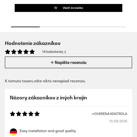
Vložiť do košíka
Hodnotenie zákazníkov
14 hodnotenia(-í)
Napíšte recenziu
K tomuto tovaru ešte nikto nenapísal recenziu.
Názory zákazníkov z iných krajín
OVERENÁ KONTROLA
10/08/2025
Easy installation and good quality