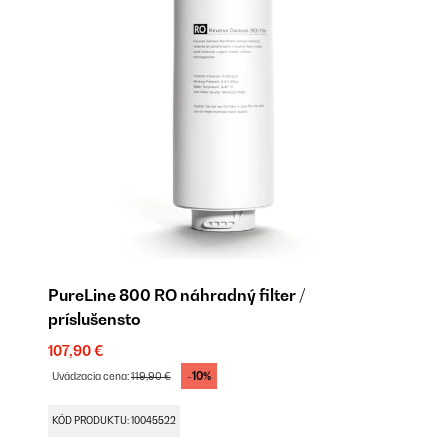
PureLine 800 RO náhradný filter /
Pu
príslušensto
pr
107,90 €
79
-10%
Uvádzacia cena:
119,90 €
Uv
KÓD PRODUKTU: 10045522
KÓ