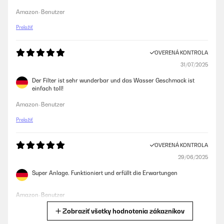
Amazon-Benutzer
Preložiť
OVERENÁ KONTROLA
31/07/2025
Der Filter ist sehr wunderbar und das Wasser Geschmack ist
einfach toll!
Amazon-Benutzer
Preložiť
OVERENÁ KONTROLA
29/06/2025
Super Anlage. Funktioniert und erfüllt die Erwartungen
Amazon-Benutzer
Zobraziť všetky hodnotenia zákazníkov
Preložiť