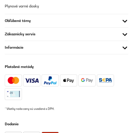
Baumarkt nötig, das mag ich.Info:Ich habe diesen Wasserfilter
Plynové varné dosky
inzwischen über ein Jahr in Benutzung und nie Probleme damit
gehabt.Bei dem Austausch des PCT Filters habe vermutlich ich
einen Fehler gemacht und nicht die Reihenfolge des Reset
Obľúbené témy
beachtet, trotzdem wurde mir unproblematisch und kostenlos ein
Ersatzgerät schnell geliefert. Das nenne ich mehr als perfekten
Kundenservice.Noch'n schönen Gruß von "mir"
Zákaznícky servis
Amazon-Benutzer
Informácie
Preložiť
OVERENÁ KONTROLA
Platobné metódy
20/12/2024
La documentation n'est pas très claire concernant le
raccordement. Mais c'est simple pour l'installation. Compter 2
heures maximum.En service depuis 3 semaines,vraiment content
de cet achat qui évitera beaucoup de bouteille dans le bac
jaune.Je recommande cet article.
* Všetky naše ceny sú uvedené s DPH.
Utilisateur d'Amazon
Preložiť
Dodanie