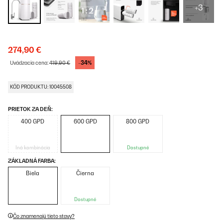
+3
274,90 €
-34%
Uvádzacia cena:
419,90 €
KÓD PRODUKTU: 10045508
PRIETOK ZA DEŇ:
400 GPD
600 GPD
800 GPD
Iná kombinácia
Dostupné
ZÁKLADNÁ FARBA:
Biela
Čierna
Dostupné
Čo znamenajú tieto stavy?