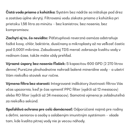
Čistá voda priamo z kohútika:
Systém bez nádrže sa inštaluje pod drez
a zostáva úplne skrytý. Filtrovanú vodu získate priamo z kohútika pri
prietoku 1,56 litra za minútu – bez kanistrov, bez nosenia, bez
kompromisov.
Zachytí aj to, čo nevidíte:
Päťstupňová reverzná osmóza odstraňuje
ťažké kovy, chlór, baktérie, dusičnany a mikroplasty až na veľkosť častíc
pod 0,0001 mikróna. Zabudovaný TDS merač zobrazuje kvalitu vody v
reálnom čase, takže máte vždy prehľad.
Výrazné úspory bez nosenia fľašiek:
S kapacitou 600 GPD (2 270 litrov
denne) PureLine plnohodnotne nahradí balené minerálne vody – a ušetrí
Vám niekoľko stoviek eur ročne.
Výmena filtra bez starostí:
Integrované indikátory životnosti filtrov Vás
včas upozornia, keď je čas vymeniť PPC filter (vydrží až 12 mesiacov)
alebo RO filter (vydrží až 24 mesiacov). Samotná výmena je zvládnuteľná
za niekoľko sekúnd.
Spoľahlivá ochrana pre celú domácnosť:
Odporúčané najmä pre rodiny
s deťmi, seniorov a osoby s oslabeným imunitným systémom – všade
tam, kde kvalita pitnej vody nie je vecou náhody.