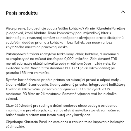
Popis produktu
Viete presne, čo obsahuje voda z Vášho kohútika? Ak nie,
Klarstein PureLine
je odpoveď, ktorú hľadáte. Tento kompaktný podumývadlový filter s
technológiou reverznej osmózy sa nenápadne skryje pod drez a čistú pitnú
vodu Vám dodáva priamo z kohútika – bez fľašiek, bez nosenia, bez
zbytočného miesta na pracovnej doske.
Päťstupňová filtrácia zachytáva ťažké kovy, chlór, baktérie, dusičnany aj
mikroplasty až na veľkosť častíc pod 0,0001 mikróna. Zabudovaný TDS
merač zobrazuje aktuálnu kvalitu vody v reálnom čase – vždy viete, čo
skutočne pijete. Výkon filtra dosahuje 600 GPD (2 270 litrov denne) pri
prietoku 1,56 litra za minútu.
Systém bez nádrže sa pripája priamo na existujúci prívod a odpad vody –
žiadne viditeľné zariadenie, žiadny zabraný priestor. Integrované indikátory
životnosti filtrov včas upozornia na výmenu: PPC filter vydrží až 12
mesiacov, RO filter až 24 mesiacov. Samotná výmena trvá len niekoľko
sekúnd.
Obzvlášť vhodný pre rodiny s deťmi, seniorov alebo osoby s oslabenou
imunitou – a pre všetkých, ktorí chcú ušetriť niekoľko stoviek eur ročne za
balené vody a pritom mať istotu čistej vody každý deň.
Objednajte Klarstein PureLine ešte dnes a zabudnite na kupovanie balených
vôd navždy.