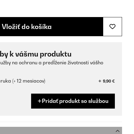
Vložiť do košíka
žby k vášmu produktu
lužby na ochranu a predĺženie životnosti vášho
ruka (+ 12 mesiacov)
9,90 €
Pridať produkt so službou