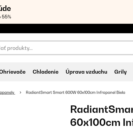
úde
o 55%
Ohrievače
Chladenie
Úprava vzduchu
Grily
rapanely
RadiantSmart Smart 600W 60x100cm Infrapanel Biela
RadiantSma
60x100cm Inf