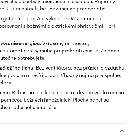
povrchy a osoby v miestnosti, nie vzduch. Príjemný
 po 2–3 minútach, bez čakania na predohriatie.
rgetická trieda A a výkon 600 W znamenajú
 porovnaní s bežnými elektrickými ohrievačmi – pri
lytvanie energiou:
Vstavaný termostat,
utomatické vypnutie pri prehriatí zaistia, že panel
kutočne potrebujete.
záleží na tichu:
Bez ventilátora, bez prúdenia vzduchu
ne potichu a nevíri prach. Vhodný najmä pre spálne,
láriu.
enie:
Robustná hliníková skrinka s kvalitným lakom sa
p pomocou bežných hmoždiniek. Plochý panel sa
ého moderného interiéru.