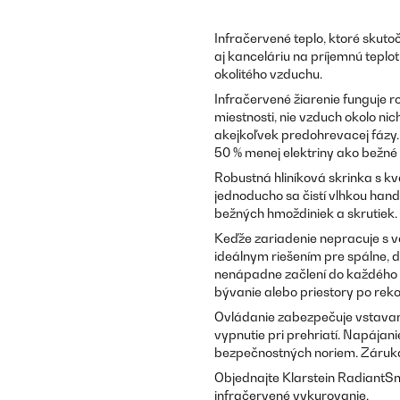
Infračervené teplo, ktoré skuto
aj kanceláriu na príjemnú tepl
okolitého vzduchu.
Infračervené žiarenie funguje r
miestnosti, nie vzduch okolo nic
akejkoľvek predohrevacej fázy.
50 % menej elektriny ako bežné
Robustná hliníková skrinka s 
jednoducho sa čistí vlhkou han
bežných hmoždiniek a skrutiek.
Keďže zariadenie nepracuje s ve
ideálnym riešením pre spálne, 
nenápadne začlení do každého in
bývanie alebo priestory po reko
Ovládanie zabezpečuje vstava
vypnutie pri prehriatí. Napájan
bezpečnostných noriem. Záruka
Objednajte Klarstein RadiantSm
infračervené vykurovanie.