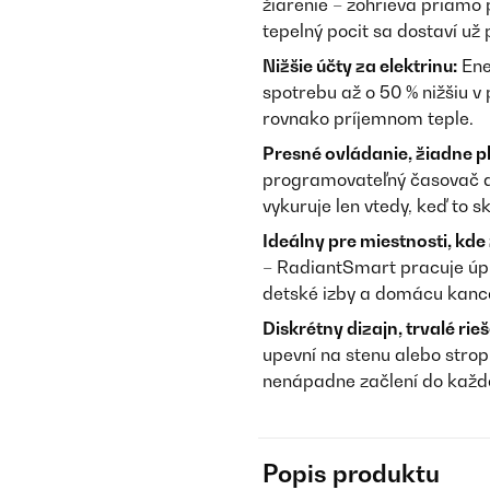
žiarenie – zohrieva priamo 
tepelný pocit sa dostaví už
Nižšie účty za elektrinu:
Ene
spotrebu až o 50 % nižšiu v
rovnako príjemnom teple.
Presné ovládanie, žiadne p
programovateľný časovač a a
vykuruje len vtedy, keď to s
Ideálny pre miestnosti, kde 
– RadiantSmart pracuje úpl
detské izby a domácu kance
Diskrétny dizajn, trvalé rieš
upevní na stenu alebo stro
nenápadne začlení do každ
Popis produktu