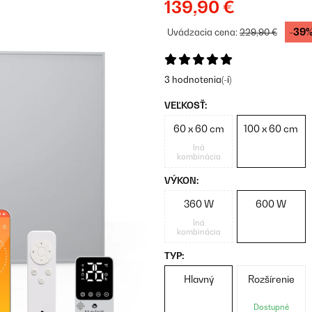
139,90 €
-39
Uvádzacia cena:
229,90 €
3 hodnotenia(-í)
VEĽKOSŤ:
60 x 60 cm
100 x 60 cm
Iná
kombinácia
VÝKON:
360 W
600 W
Iná
kombinácia
TYP:
Hlavný
Rozšírenie
Dostupné