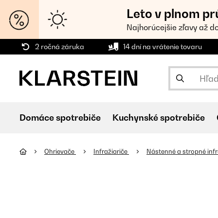
Leto v plnom pr
Najhorúcejšie zľavy až d
2 ročná záruka
14 dní na vrátenie tovaru
Domáce spotrebiče
Kuchynské spotrebiče
Ohrievače
Infražiariče
Nástenné a stropné inf