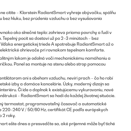
čne cítite – Klarstein RadiantSmart vyhreje obývačku, spálňu
otu bez hluku, bez prúdenia vzduchu a bez vysušovania
ovnako ako slnečné teplo: zohrieva priamo povrchy a ľudí v
h. Tepelný pocit sa dostaví už po 2–3 minútach – bez
 Vďaka energetickej triede A spotrebuje RadiantSmart až o
 elektrické ohrievače pri rovnakom tepelnom komforte.
kvalitným lakom je odolná voči mechanickému namáhaniu a
dričkou. Panel sa montuje na stenu alebo strop pomocou
ntilátorom ani s obehom vzduchu, nevíri prach – čo ho robí
detské izby a domáce kancelárie. Úzky, moderný dizajn sa
teriéru. Či ide o doplnok k existujúcemu vykurovaniu, nové
nštrukcii – RadiantSmart sa hodí do každej životnej situácie.
ný termostat, programovateľný časovač a automatické
ie 220–240 V / 50/60 Hz, certifikát CE podľa európskych
 2 roky.
art ešte dnes a presvedčte sa, aké príjemné môže byť tiché