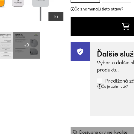
Čo znamenajú tieto stavy?
1/7
+2
Ďalšie slu
Vyberte ďalšie s
produktu.
Predĺžená zá
Čo je zahrnuté?
Dostupné aj v inej kvalite