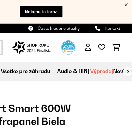
Nakupujte teraz
Často kladené otázky
Kontakt
Všetko pre záhradu
Audio & Hifi
Výpredaj
Novink
rt Smart 600W
rapanel Biela