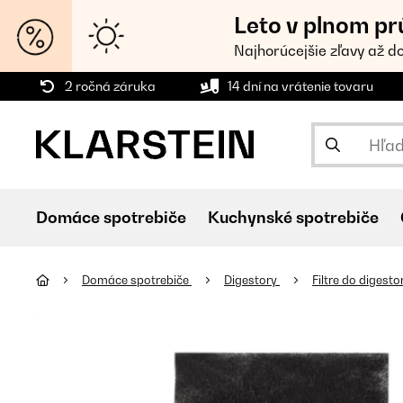
Leto v plnom pr
Najhorúcejšie zľavy až d
2 ročná záruka
14 dní na vrátenie tovaru
Domáce spotrebiče
Kuchynské spotrebiče
Domáce spotrebiče
Digestory
Filtre do digest