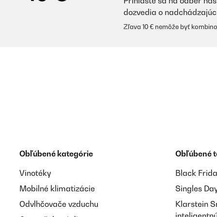
Prihláste sa na odber náš
dozvedia o nadchádzajúc
Zľava 10 € nemôže byť kombino
Obľúbené kategórie
Obľúbené 
Vinotéky
Black Frid
Mobilné klimatizácie
Singles Da
Odvlhčovače vzduchu
Klarstein 
inteligent