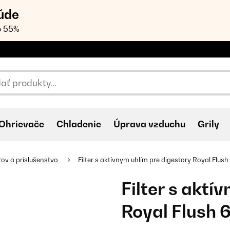
úde
o 55%
Ohrievače
Chladenie
Úprava vzduchu
Grily
orov a príslušenstvo
Filter s aktívnym uhlím pre digestory Royal Flush
Filter s aktí
Royal Flush 