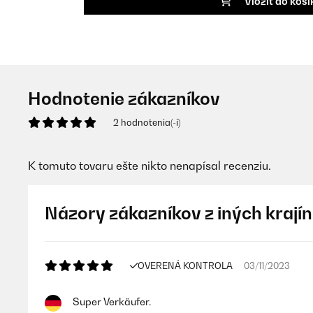
Vložiť do koší
Hodnotenie zákazníkov
2 hodnotenia(-í)
K tomuto tovaru ešte nikto nenapísal recenziu.
Názory zákazníkov z iných krajín
OVERENÁ KONTROLA
03/11/2023
Super Verkäufer.