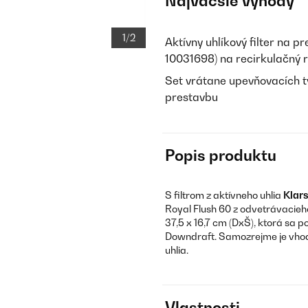
Najväčšie výhody
1/2
Aktívny uhlíkový filter na 
10031698) na recirkulačný 
Set vrátane upevňovacích ty
prestavbu
Popis produktu
S filtrom z aktívneho uhlia
Klars
Royal Flush 60 z odvetrávacieh
37,5 x 16,7 cm (DxŠ), ktorá sa
Downdraft. Samozrejme je vhodn
uhlia.
Vlastnosti