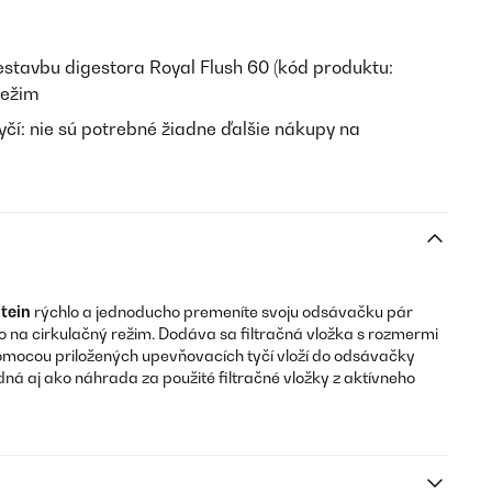
prestavbu digestora Royal Flush 60 (kód produktu:
režim
čí: nie sú potrebné žiadne ďalšie nákupy na
tein
rýchlo a jednoducho premeníte svoju odsávačku pár
o na cirkulačný režim. Dodáva sa filtračná vložka s rozmermi
 pomocou priložených upevňovacích tyčí vloží do odsávačky
á aj ako náhrada za použité filtračné vložky z aktívneho