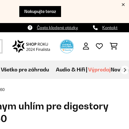
Nakupujte teraz
Často kladené otázky
Kontakt
Všetko pre záhradu
Audio & Hifi
Výpredaj
Novink
 60
vnym uhlím pre digestory
60