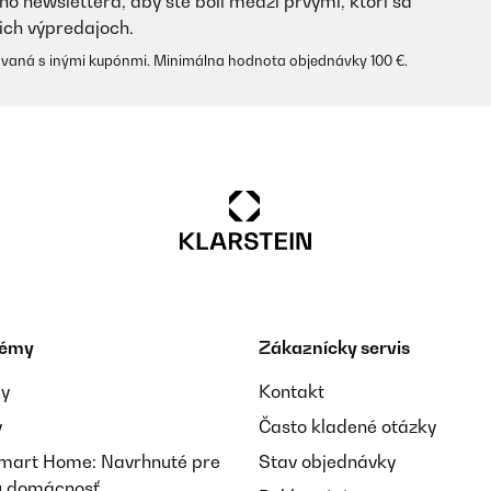
ho newslettera, aby ste boli medzi prvými, ktorí sa
ich výpredajoch.
vaná s inými kupónmi. Minimálna hodnota objednávky 100 €.
témy
Zákaznícky servis
ay
Kontakt
y
Často kladené otázky
Smart Home: Navrhnuté pre
Stav objednávky
nú domácnosť