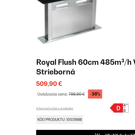
Royal Flush 60cm 485m³/h 
Strieborná
509,90 €
-36%
Uvádzacia cena:
799,90 €
Informačný list o produkte
KÓD PRODUKTU: 10031698