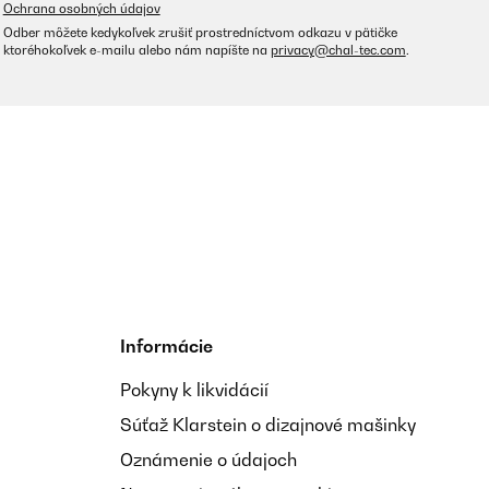
Ochrana osobných údajov
Odber môžete kedykoľvek zrušiť prostredníctvom odkazu v pätičke
ktoréhokoľvek e-mailu alebo nám napíšte na
privacy@chal-tec.com
.
Informácie
Pokyny k likvidácií
Súťaž Klarstein o dizajnové mašinky
Oznámenie o údajoch