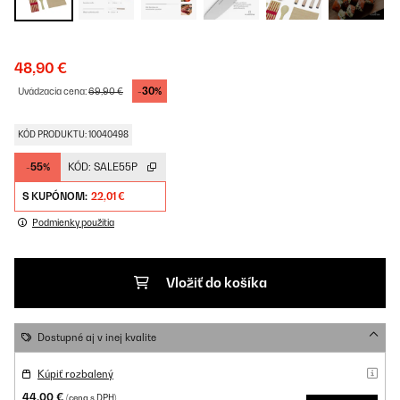
48,90 €
-30%
Uvádzacia cena:
69,90 €
KÓD PRODUKTU: 10040498
-55%
KÓD:
SALE55P
S KUPÓNOM:
22,01 €
Podmienky použitia
Vložiť do košíka
Dostupné aj v inej kvalite
Kúpiť rozbalený
44,00 €
(cena s DPH)