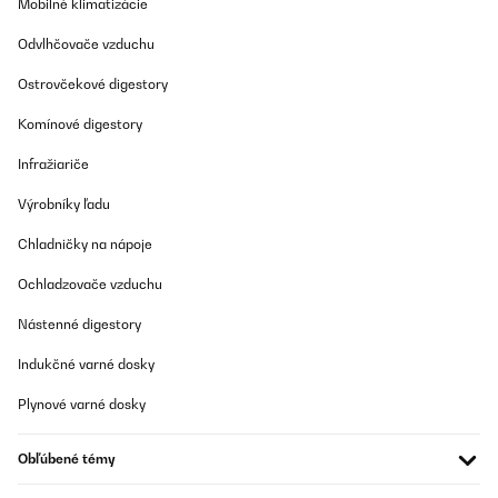
Mobilné klimatizácie
Odvlhčovače vzduchu
Ostrovčekové digestory
Komínové digestory
Infražiariče
Výrobníky ľadu
Chladničky na nápoje
Ochladzovače vzduchu
Nástenné digestory
Indukčné varné dosky
Plynové varné dosky
Obľúbené témy