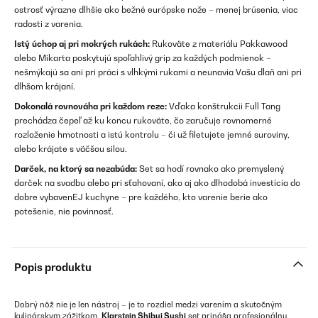
ostrosť výrazne dlhšie ako bežné európske nože – menej brúsenia, viac
radosti z varenia.
Istý úchop aj pri mokrých rukách:
Rukoväte z materiálu Pakkawood
alebo Mikarta poskytujú spoľahlivý grip za každých podmienok –
nešmýkajú sa ani pri práci s vlhkými rukami a neunavia Vašu dlaň ani pri
dlhšom krájaní.
Dokonalá rovnováha pri každom reze:
Vďaka konštrukcii Full Tang
prechádza čepeľ až ku koncu rukoväte, čo zaručuje rovnomerné
rozloženie hmotnosti a istú kontrolu – či už filetujete jemné suroviny,
alebo krájate s väčšou silou.
Darček, na ktorý sa nezabúda:
Set sa hodí rovnako ako premyslený
darček na svadbu alebo pri sťahovaní, ako aj ako dlhodobá investícia do
dobre vybavenEJ kuchyne – pre každého, kto varenie berie ako
potešenie, nie povinnosť.
Popis produktu
Dobrý nôž nie je len nástroj – je to rozdiel medzi varením a skutočným
kulinárskym zážitkom.
Klarstein Shibui Sushi
set prináša profesionálnu