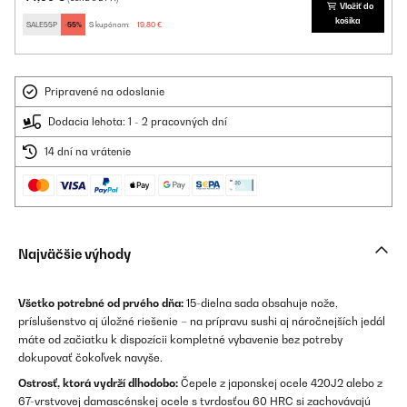
Vložiť do
košíka
SALE55P
-55%
S kupónom:
19,80 €
Pripravené na odoslanie
Dodacia lehota: 1 - 2 pracovných dní
14 dní na vrátenie
Najväčšie výhody
Všetko potrebné od prvého dňa:
15-dielna sada obsahuje nože,
príslušenstvo aj úložné riešenie – na prípravu sushi aj náročnejších jedál
máte od začiatku k dispozícii kompletné vybavenie bez potreby
dokupovať čokoľvek navyše.
Ostrosť, ktorá vydrží dlhodobo:
Čepele z japonskej ocele 420J2 alebo z
67-vrstvovej damascénskej ocele s tvrdosťou 60 HRC si zachovávajú