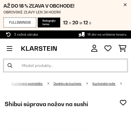
AŽ DO 18 % ZĽAVA V OBCHODE!
OBROVSKÉ ZĽAVY LEN 24 HODÍN!
Nakupujte
12
20
11
FULLSWING18
H
M
S
teraz
2 ročná záruka
14 dní na vrátenie tovaru
Kuchynské spotrebiče
Doplnky do kuchyne
Kuchynské nože
Shibui súprava nožov na sushi