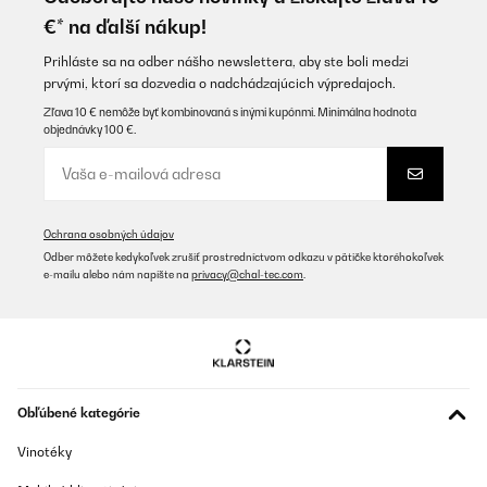
€* na ďalší nákup!
Prihláste sa na odber nášho newslettera, aby ste boli medzi
prvými, ktorí sa dozvedia o nadchádzajúcich výpredajoch.
Zľava 10 € nemôže byť kombinovaná s inými kupónmi. Minimálna hodnota
objednávky 100 €.
Ochrana osobných údajov
Odber môžete kedykoľvek zrušiť prostredníctvom odkazu v pätičke ktoréhokoľvek
e-mailu alebo nám napíšte na
privacy@chal-tec.com
.
Obľúbené kategórie
Vinotéky