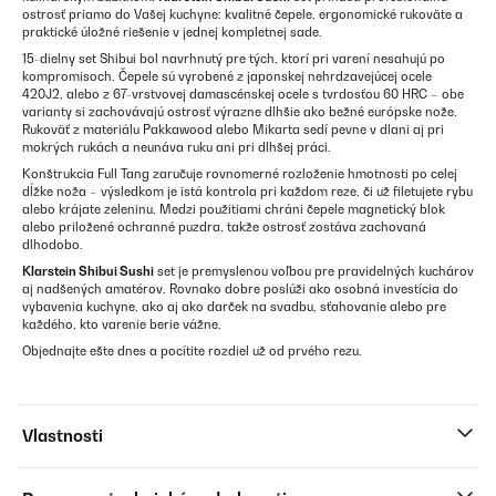
ostrosť priamo do Vašej kuchyne: kvalitné čepele, ergonomické rukoväte a
praktické úložné riešenie v jednej kompletnej sade.
15-dielny set Shibui bol navrhnutý pre tých, ktorí pri varení nesahujú po
kompromisoch. Čepele sú vyrobené z japonskej nehrdzavejúcej ocele
420J2, alebo z 67-vrstvovej damascénskej ocele s tvrdosťou 60 HRC – obe
varianty si zachovávajú ostrosť výrazne dlhšie ako bežné európske nože.
Rukoväť z materiálu Pakkawood alebo Mikarta sedí pevne v dlani aj pri
mokrých rukách a neunáva ruku ani pri dlhšej práci.
Konštrukcia Full Tang zaručuje rovnomerné rozloženie hmotnosti po celej
dĺžke noža – výsledkom je istá kontrola pri každom reze, či už filetujete rybu
alebo krájate zeleninu. Medzi použitiami chráni čepele magnetický blok
alebo priložené ochranné puzdra, takže ostrosť zostáva zachovaná
dlhodobo.
Klarstein Shibui Sushi
set je premyslenou voľbou pre pravidelných kuchárov
aj nadšených amatérov. Rovnako dobre poslúži ako osobná investícia do
vybavenia kuchyne, ako aj ako darček na svadbu, sťahovanie alebo pre
každého, kto varenie berie vážne.
Objednajte ešte dnes a pocítite rozdiel už od prvého rezu.
Vlastnosti