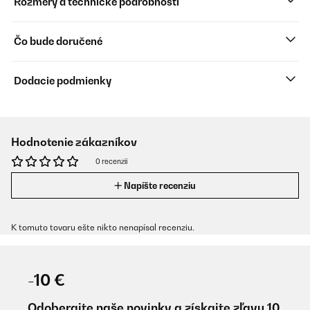
Rozmery a technické podrobnosti
Čo bude doručené
Dodacie podmienky
Hodnotenie zákazníkov
0 recenzií
Napíšte recenziu
K tomuto tovaru ešte nikto nenapísal recenziu.
-10 €
Odoberajte naše novinky a získajte zľavu 10