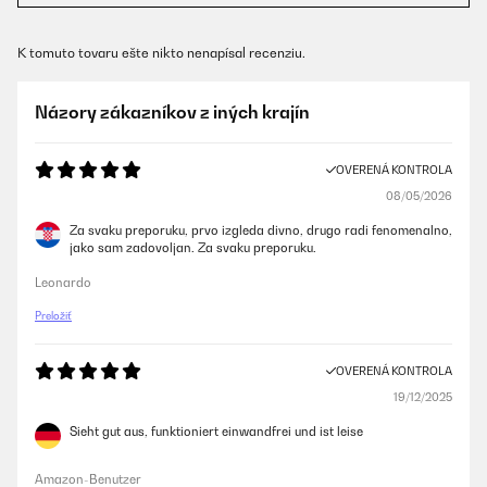
K tomuto tovaru ešte nikto nenapísal recenziu.
Názory zákazníkov z iných krajín
OVERENÁ KONTROLA
08/05/2026
Za svaku preporuku, prvo izgleda divno, drugo radi fenomenalno,
jako sam zadovoljan. Za svaku preporuku.
Leonardo
Preložiť
OVERENÁ KONTROLA
19/12/2025
Sieht gut aus, funktioniert einwandfrei und ist leise
Amazon-Benutzer