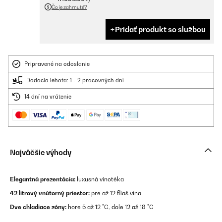
Čo je zahrnuté?
Pridať produkt so službou
Pripravené na odoslanie
Dodacia lehota: 1 - 2 pracovných dní
14 dní na vrátenie
Najväčšie výhody
Elegantná prezentácia:
luxusná vinotéka
42 litrový vnútorný priestor:
pre až 12 fliaš vína
Dve chladiace zóny:
hore 5 až 12 °C, dole 12 až 18 °C