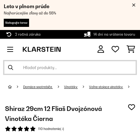
Leto v plnom prúde
Najhorúcejšie zľavy až do 55%
Nakupujte teraz
2 ročná záruka
14 dní na vrátenie tovaru
Domáce spotrebiče
Vinotéky
Voľne stojace vinotéky
Shiraz 29cm 12 Fliaš Dvojzónová
Vinotéka Čierna
110 hodnotenia(-í)