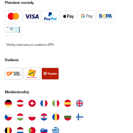
Platobné metódy
17/09/2025
Добре работи,но махам точка защото го видях на много по
ниска цена в Амазон.Не се отказах от поръчката си но
Klarstein.bg трябва да се замисли българите ли са най
богатите хора та да направи тази разлика?
Петър
* Všetky naše ceny sú uvedené s DPH.
Preložiť
Dodanie
OVERENÁ KONTROLA
28/08/2025
Jederzeit gerne wieder
Medzinárodný
Amazon-Benutzer
Preložiť
OVERENÁ KONTROLA
25/08/2025
Impeccable : très bonne finition, rengement intérieur varié et