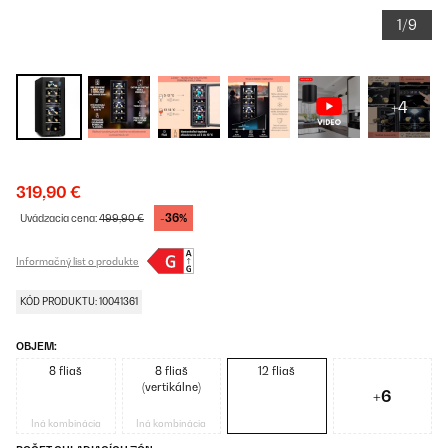
1/9
+4
319,90 €
-36%
Uvádzacia cena:
499,90 €
Informačný list o produkte
KÓD PRODUKTU: 10041361
OBJEM:
8 fliaš
8 fliaš
12 fliaš
(vertikálne)
+6
Iná kombinácia
Iná kombinácia