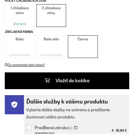
POČET CHLADIACÍCH ZÓN:
1 chladiaca
2 chladiace
zóna
zóny
Dostupné
ZÁKLADNÁ FARBA:
Biela
Biele sklo
Čierna
Iná kombinácia
Iná kombinácia
Čo znamenajú tieto stavy?
Vložiť do košíka
Ďalšie služby k vášmu produktu
Vyberte ďalšie služby na ochranu a predĺženie
životnosti vášho produktu.
Predĺžená záruka (+ 12
18,90 €
mesiacov)