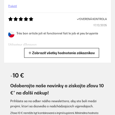
Preložiť
OVERENÁ KONTROLA
17/12/2025
Très bon article joli et fonctionnel fait le job et peu bruyante
Utilisateur d'Amazon
Zobraziť všetky hodnotenia zákazníkov
Preložiť
OVERENÁ KONTROLA
14/12/2025
-10 €
Bellissime oltre alle mie aspettative
Odoberajte naše novinky a získajte zľavu 10
Utente Amazon
€* na ďalší nákup!
Preložiť
Prihláste sa na odber nášho newslettera, aby ste boli medzi
prvými, ktorí sa dozvedia o nadchádzajúcich výpredajoch.
OVERENÁ KONTROLA
Zľava 10 € nemôže byť kombinovaná s inými kupónmi. Minimálna hodnota