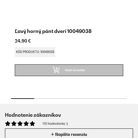
Ľavý horný pánt dverí 10049038
N
24,90 €
24
KÓD PRODUKTU: 10049038
KÓ
Vložiť do košíka
Hodnotenie zákazníkov
110 hodnotenia(-í)
Napíšte recenziu