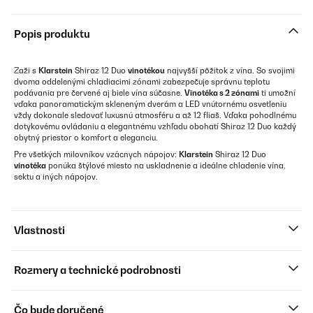
Popis produktu
Zaži s
Klarstein
Shiraz 12 Duo
vinotékou
najvyšší pôžitok z vína. So svojimi
dvoma oddelenými chladiacimi zónami zabezpečuje správnu teplotu
podávania pre červené aj biele vína súčasne.
Vinotéka s 2 zónami
ti umožní
vďaka panoramatickým skleneným dverám a LED vnútornému osvetleniu
vždy dokonale sledovať luxusnú atmosféru a až 12 fliaš. Vďaka pohodlnému
dotykovému ovládaniu a elegantnému vzhľadu obohatí Shiraz 12 Duo každý
obytný priestor o komfort a eleganciu.
Pre všetkých milovníkov vzácnych nápojov:
Klarstein
Shiraz 12 Duo
vinotéka
ponúka štýlové miesto na uskladnenie a ideálne chladenie vína,
sektu a iných nápojov.
Vlastnosti
Rozmery a technické podrobnosti
Čo bude doručené