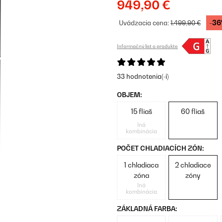
949,90 €
-3
Uvádzacia cena:
1.499,90 €
Informačný list o produkte
33 hodnotenia(-í)
OBJEM:
15 fliaš
60 fliaš
Iná
kombinácia
POČET CHLADIACÍCH ZÓN:
1 chladiaca
2 chladiace
zóna
zóny
Iná
kombinácia
ZÁKLADNÁ FARBA: