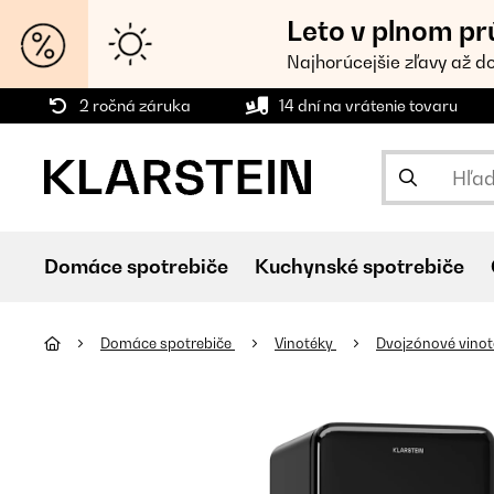
Leto v plnom pr
Najhorúcejšie zľavy až d
2 ročná záruka
14 dní na vrátenie tovaru
Domáce spotrebiče
Kuchynské spotrebiče
Domáce spotrebiče
Vinotéky
Dvojzónové vino