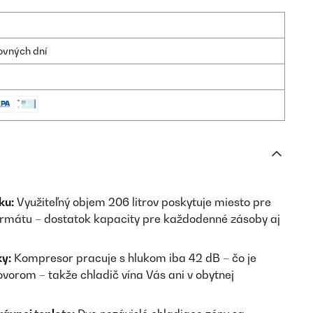
ovných dní
ku:
Využiteľný objem 206 litrov poskytuje miesto pre
ormátu – dostatok kapacity pre každodenné zásoby aj
y:
Kompresor pracuje s hlukom iba 42 dB – čo je
vorom – takže chladič vína Vás ani v obytnej