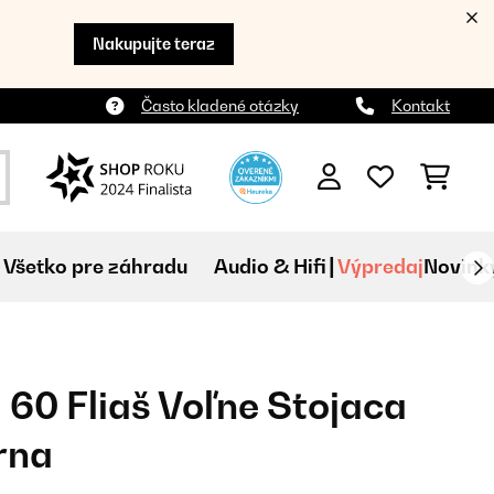
Nakupujte teraz
Často kladené otázky
Kontakt
Všetko pre záhradu
Audio & Hifi
Výpredaj
Novink
 60 Fliaš Voľne Stojaca
rna