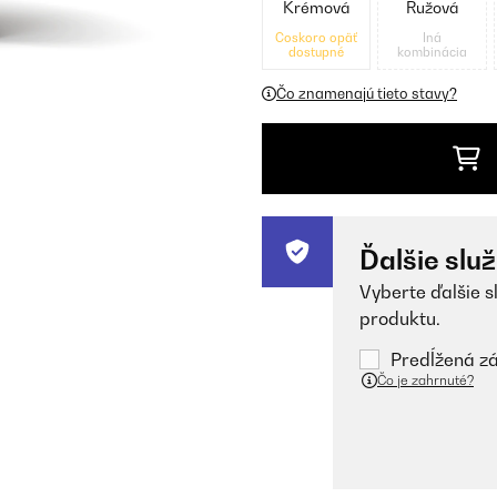
Krémová
Ružová
Čoskoro opäť
Iná
dostupné
kombinácia
Čo znamenajú tieto stavy?
Ďalšie slu
Vyberte ďalšie s
produktu.
Predĺžená zá
Čo je zahrnuté?