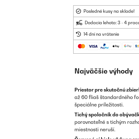
Posledné kusy na sklade!
Dodacia lehota: 3 - 4 prac
14 dní na vrátenie
Najväčšie výhody
Priestor pre skutočnú zbier
až 60 fliaš štandardného f
špeciálne príležitosti.
Tichý spoločník do obývačk
porovnateľné s tichým rozho
miestnosti neruší.