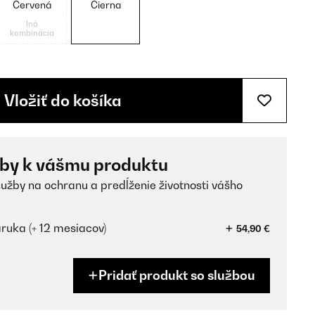
Červená
Čierna
Iná
kombinácia
Vložiť do košíka
žby k vášmu produktu
lužby na ochranu a predĺženie životnosti vášho
ruka (+ 12 mesiacov)
54,90 €
Pridať produkt so službou