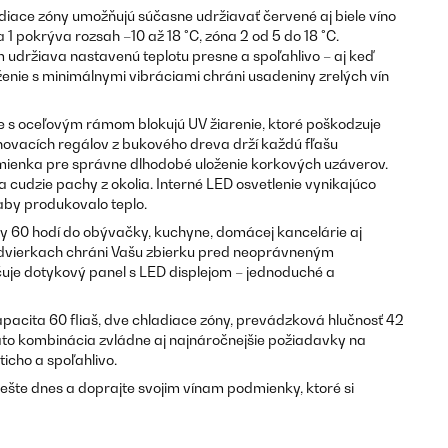
adiace zóny umožňujú súčasne udržiavať červené aj biele víno
 1 pokrýva rozsah –10 až 18 °C, zóna 2 od 5 do 18 °C.
udržiava nastavenú teplotu presne a spoľahlivo – aj keď
oženie s minimálnymi vibráciami chráni usadeniny zrelých vín
re s oceľovým rámom blokujú UV žiarenie, ktoré poškodzuje
ahovacích regálov z bukového dreva drží každú fľašu
mienka pre správne dlhodobé uloženie korkových uzáverov.
a cudzie pachy z okolia. Interné LED osvetlenie vynikajúco
 aby produkovalo teplo.
ey 60 hodí do obývačky, kuchyne, domácej kancelárie aj
dvierkach chráni Vašu zbierku pred neoprávneným
uje dotykový panel s LED displejom – jednoduché a
pacita 60 fliaš, dve chladiace zóny, prevádzková hlučnosť 42
to kombinácia zvládne aj najnáročnejšie požiadavky na
icho a spoľahlivo.
 ešte dnes a doprajte svojim vínam podmienky, ktoré si