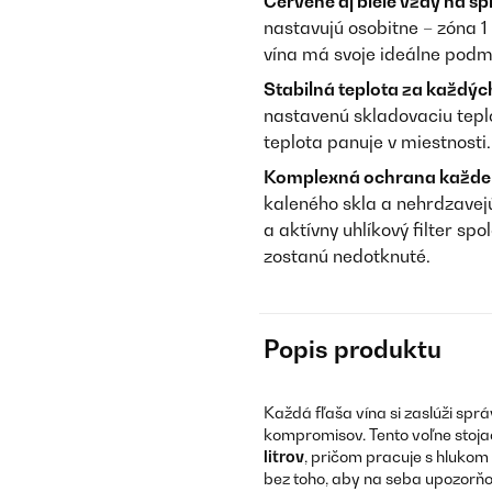
Červené aj biele vždy na sp
nastavujú osobitne – zóna 1
vína má svoje ideálne podm
Stabilná teplota za každých
nastavenú skladovaciu teplo
teplota panuje v miestnosti.
Komplexná ochrana každej 
kaleného skla a nehrdzavejú
a aktívny uhlíkový filter sp
zostanú nedotknuté.
Popis produktu
Každá fľaša vína si zaslúži sp
kompromisov. Tento voľne stoja
litrov
, pričom pracuje s hlukom
bez toho, aby na seba upozorňo