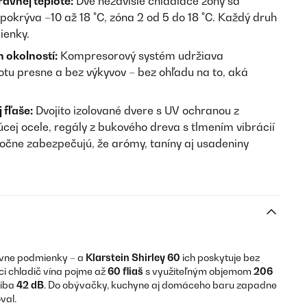
rávnej teplote:
Dve nezávislé chladiace zóny sa
 pokrýva –10 až 18 °C, zóna 2 od 5 do 18 °C. Každý druh
ienky.
 okolností:
Kompresorový systém udržiava
tu presne a bez výkyvov – bez ohľadu na to, aká
fľaše:
Dvojito izolované dvere s UV ochranou z
cej ocele, regály z bukového dreva s tlmením vibrácií
oločne zabezpečujú, že arómy, taníny aj usadeniny
rávne podmienky – a
Klarstein Shirley 60
ich poskytuje bez
ci chladič vína pojme až
60 fliaš
s využiteľným objemom
206
 iba
42 dB
. Do obývačky, kuchyne aj domáceho baru zapadne
val.