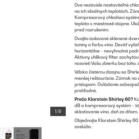
Dve nezávisle nastaviteľné chl
na ich ideálnych teplotách. Zóna
Kompresorový chladiaci systém 
teplota v miestnosti stúpne. Ul
pred rozrušením.
Dvojito izolované sklenené dve
taníny a farbu vína. Deväť vyť
horizontálne – nevyhnutná pod
Aktívny uhlíkový filter zachytáv
nasvietí Vašu zbierku bez toho,
Vďaka čistému dizajnu sa Shirl
menšej reštaurácie. Zámok na 
prístupom. Ovládanie zabezpeč
prehľadné.
Prečo Klarstein Shirley 60?
Ka
dB a kompresorový systém – tá
1/8
skladovanie vína, deň za dňom, t
Objednajte Klarstein Shirley 60
zaslúžia.