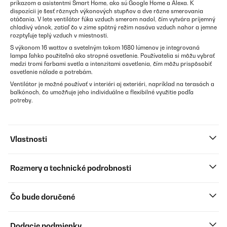
príkazom a asistentmi Smart Home, ako sú Google Home a Alexa. K
dispozícii je šesť rôznych výkonových stupňov a dve rôzne smerovania
otáčania. V lete ventilátor fúka vzduch smerom nadol, čím vytvára príjemný
chladivý vánok, zatiaľ čo v zime spätný režim nasáva vzduch nahor a jemne
rozptyľuje teplý vzduch v miestnosti.
S výkonom 16 wattov a svetelným tokom 1680 lúmenov je integrovaná
lampa ľahko použiteľná ako stropné osvetlenie. Používatelia si môžu vybrať
medzi tromi farbami svetla a intenzitami osvetlenia, čím môžu prispôsobiť
osvetlenie nálade a potrebám.
Ventilátor je možné používať v interiéri aj exteriéri, napríklad na terasách a
balkónoch, čo umožňuje jeho individuálne a flexibilné využitie podľa
potreby.
Vlastnosti
Rozmery a technické podrobnosti
Čo bude doručené
Dodacie podmienky