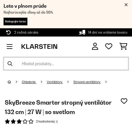
Leto v plnom prúde
Najhorúcejšie zľavy až do 55%
Nakupujte teraz
2 ročná záruka
14 dní na vrátenie tovaru
Chladenie
Ventilátory
Stropné ventilátory
SkyBreeze Smarter stropný ventilátor
132 cm | 27 W | so svetlom
2 hodnotenia(-í)