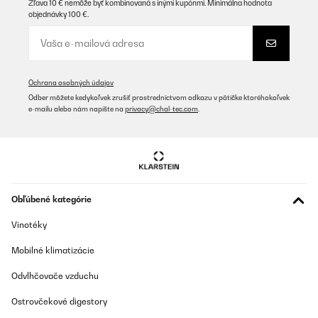
Zľava 10 € nemôže byť kombinovaná s inými kupónmi. Minimálna hodnota
objednávky 100 €.
Ochrana osobných údajov
Odber môžete kedykoľvek zrušiť prostredníctvom odkazu v pätičke ktoréhokoľvek
e-mailu alebo nám napíšte na
privacy@chal-tec.com
.
Obľúbené kategórie
Vinotéky
Mobilné klimatizácie
Odvlhčovače vzduchu
Ostrovčekové digestory