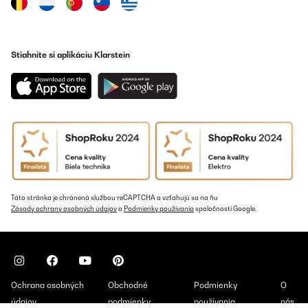
Stiahnite si aplikáciu Klarstein
Táto stránka je chránená službou reCAPTCHA a vzťahujú sa na ňu
Zásady ochrany osobných údajov
a
Podmienky používania
spoločnosti Google.
Ochrana osobných
Obchodné
Podmienky
O
údajov
podmienky
používania
nás