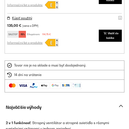
košíka
Informačný list o produkte
Kúpiť použitý
135,00 €
(cena s DPH)
Vložiť do
SALE15P
-15%
S kupónom:
114,75 €
košíka
Informačný list o produkte
Tovar nie je na sklade a musí byť doobjednaný.
14 dní na vrátenie
Najväčšie výhody
2 v 1 funkčnosť
: Stropný ventilátor a stropné svietidlo s rôznymi
svetelnými režimami v jednom zariadení.