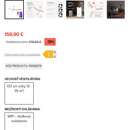
+4
159,90 €
-36%
Uvádzacia cena:
249,90 €
Informačný list o produkte
KÓD PRODUKTU: 10048079
VEĽKOSŤ VENTILÁTORA:
132 cm (izby 13–
25 m²)
MOŽNOSTI OVLÁDANIA:
WIFI + diaľkové
ovládanie