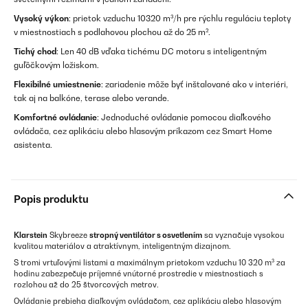
Vysoký výkon
: prietok vzduchu 10320 m³/h pre rýchlu reguláciu teploty
v miestnostiach s podlahovou plochou až do 25 m².
Tichý chod
: Len 40 dB vďaka tichému DC motoru s inteligentným
guľôčkovým ložiskom.
Flexibilné umiestnenie
: zariadenie môže byť inštalované ako v interiéri,
tak aj na balkóne, terase alebo verande.
Komfortné ovládanie
: Jednoduché ovládanie pomocou diaľkového
ovládača, cez aplikáciu alebo hlasovým príkazom cez Smart Home
asistenta.
Popis produktu
Klarstein
Skybreeze
stropný ventilátor s osvetlením
sa vyznačuje vysokou
kvalitou materiálov a atraktívnym, inteligentným dizajnom.
S tromi vrtuľovými listami a maximálnym prietokom vzduchu 10 320 m³ za
hodinu zabezpečuje príjemné vnútorné prostredie v miestnostiach s
rozlohou až do 25 štvorcových metrov.
Ovládanie prebieha diaľkovým ovládačom, cez aplikáciu alebo hlasovým