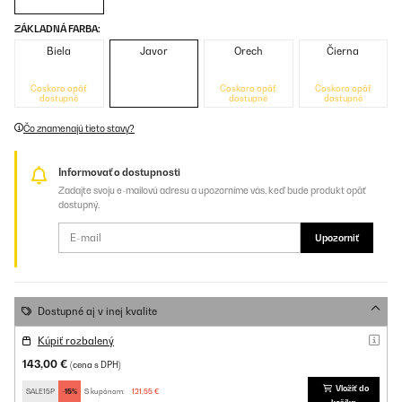
ZÁKLADNÁ FARBA:
Biela
Javor
Orech
Čierna
Čoskoro opäť
Čoskoro opäť
Čoskoro opäť
dostupné
dostupné
dostupné
Čo znamenajú tieto stavy?
Informovať o dostupnosti
Zadajte svoju e-mailovú adresu a upozorníme vás, keď bude produkt opäť
dostupný.
Upozorniť
Dostupné aj v inej kvalite
Kúpiť rozbalený
143,00 €
(cena s DPH)
Vložiť do
SALE15P
-15%
S kupónom:
121,55 €