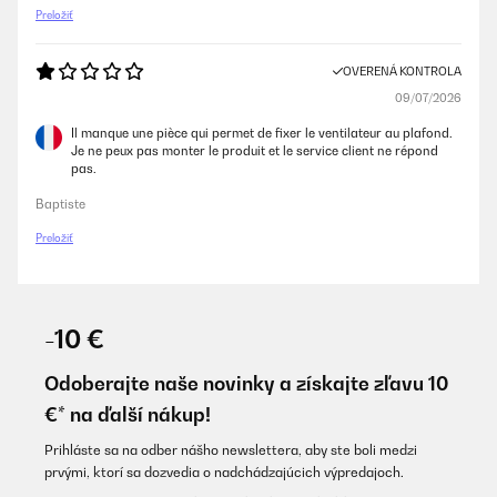
Preložiť
OVERENÁ KONTROLA
09/07/2026
Il manque une pièce qui permet de fixer le ventilateur au plafond.
Je ne peux pas monter le produit et le service client ne répond
pas.
Baptiste
Preložiť
-10 €
Odoberajte naše novinky a získajte zľavu 10
€* na ďalší nákup!
Prihláste sa na odber nášho newslettera, aby ste boli medzi
prvými, ktorí sa dozvedia o nadchádzajúcich výpredajoch.