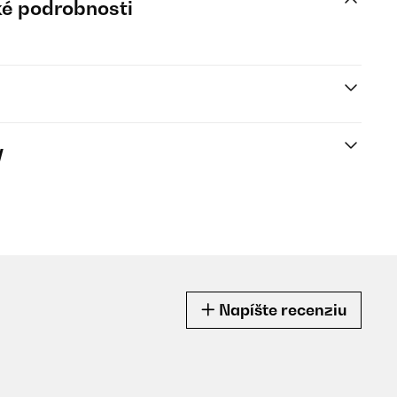
é podrobnosti
y
Napíšte recenziu