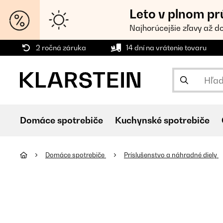
Leto v plnom pr
Najhorúcejšie zľavy až d
2 ročná záruka
14 dní na vrátenie tovaru
Domáce spotrebiče
Kuchynské spotrebiče
Domáce spotrebiče
Príslušenstvo a náhradné diely