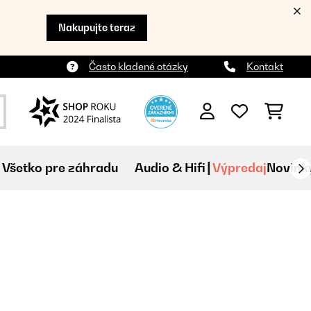
Nakupujte teraz
Často kladené otázky
Kontakt
Všetko pre záhradu
Audio & Hifi
Výpredaj
Novink