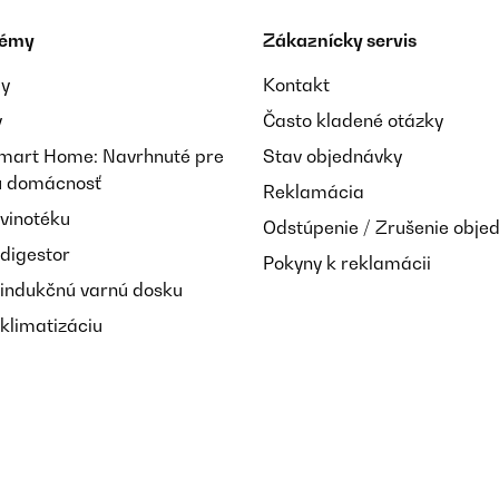
témy
Zákaznícky servis
ay
Kontakt
y
Často kladené otázky
Smart Home: Navrhnuté pre
Stav objednávky
nú domácnosť
Reklamácia
 vinotéku
Odstúpenie / Zrušenie obje
 digestor
Pokyny k reklamácii
 indukčnú varnú dosku
klimatizáciu