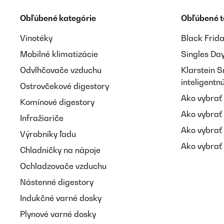
Obľúbené kategórie
Obľúbené 
Vinotéky
Black Frid
Mobilné klimatizácie
Singles Da
Odvlhčovače vzduchu
Klarstein 
inteligent
Ostrovčekové digestory
Ako vybrať
Komínové digestory
Ako vybrať
Infražiariče
Ako vybrať
Výrobníky ľadu
Ako vybrať 
Chladničky na nápoje
Ochladzovače vzduchu
Nástenné digestory
Indukčné varné dosky
Plynové varné dosky