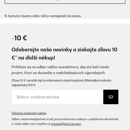
K tomuto tovaru ešte nikto nenapísal recenziu.
-10 €
Odoberajte naše novinky a získajte zľavu 10
€* na ďalší nákup!
Prihláste sa na odber nášho newslettera, aby ste boli medzi
prvými, ktorí sa dozvedia o nadchádzajúcich výpredajoch.
Zľava 10 € nemôže byť kombinovaná s inými kupónmi. Minimálna hodnota
objednávky 100 €.
Ochrana osobných údajov
Odber môžete kedykoľvek zrušiť prostredníctvom odkazu v pätičke ktoréhokoľvek
e-mailu alebo nám napíšte na
privacy@chal-tec.com
.