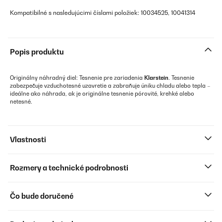
Kompatibilné s nasledujúcimi číslami položiek: 10034525, 10041314
Popis produktu
Originálny náhradný diel: Tesnenie pre zariadenia
Klarstein
. Tesnenie
zabezpečuje vzduchotesné uzavretie a zabraňuje úniku chladu alebo tepla –
ideálne ako náhrada, ak je originálne tesnenie pórovité, krehké alebo
netesné.
Vlastnosti
Rozmery a technické podrobnosti
Čo bude doručené