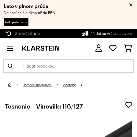
Leto v plnom prúde
Najhorúcejšie zľavy až do 55%
Nakupujte teraz
2 ročná záruka
14 dní na vrátenie tovaru
Domáce spotrebiče
Vinotéky
Tesnenie – Vinovilla 116/127