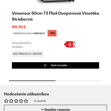
Vinamour 50cm 73 Fliaš Dvojzónová Vinotéka
Vi
Strieborná
D
815,90 €
1.
-41%
Uvádzacia cena:
1.399,90 €
Uv
Informačný list o
Inf
produkte
pr
KÓD PRODUKTU: 10041314
KÓ
Vložiť do košíka
Hodnotenie zákazníkov
0 recenzií
Napíšte recenziu