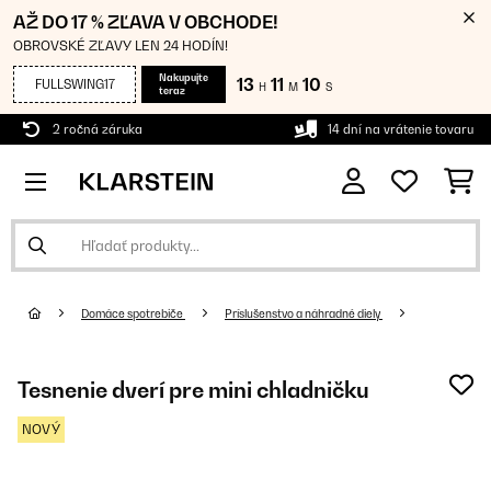
AŽ DO 17 % ZĽAVA V OBCHODE!
OBROVSKÉ ZĽAVY LEN 24 HODÍN!
Nakupujte
13
11
10
FULLSWING17
H
M
S
teraz
2 ročná záruka
14 dní na vrátenie tovaru
Domáce spotrebiče
Príslušenstvo a náhradné diely
Tesnenie dverí pre mini chladničku
NOVÝ