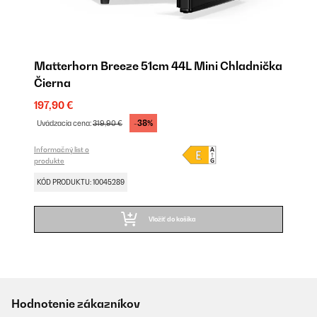
Matterhorn Breeze 51cm 44L Mini Chladnička
Čierna
197,90 €
-38%
Uvádzacia cena:
319,90 €
Informačný list o
produkte
KÓD PRODUKTU: 10045289
Vložiť do košíka
Hodnotenie zákazníkov