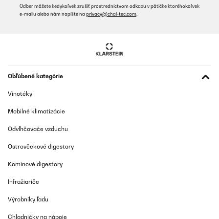
Odber môžete kedykoľvek zrušiť prostredníctvom odkazu v pätičke ktoréhokoľvek
e-mailu alebo nám napíšte na
privacy@chal-tec.com
.
Obľúbené kategórie
Vinotéky
Mobilné klimatizácie
Odvlhčovače vzduchu
Ostrovčekové digestory
Komínové digestory
Infražiariče
Výrobníky ľadu
Chladničky na nápoje