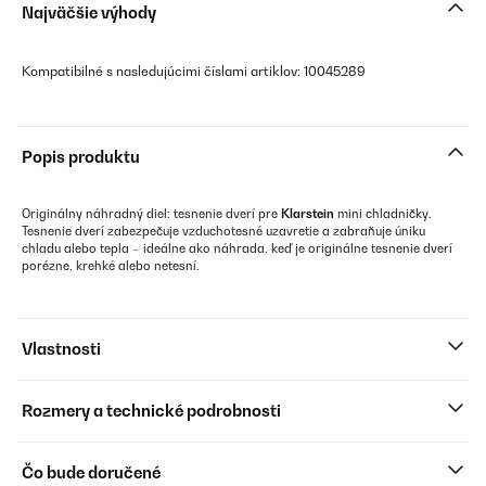
Najväčšie výhody
Kompatibilné s nasledujúcimi číslami artiklov: 10045289
Popis produktu
Originálny náhradný diel: tesnenie dverí pre
Klarstein
mini chladničky.
Tesnenie dverí zabezpečuje vzduchotesné uzavretie a zabraňuje úniku
chladu alebo tepla – ideálne ako náhrada, keď je originálne tesnenie dverí
porézne, krehké alebo netesní.
Vlastnosti
Rozmery a technické podrobnosti
Čo bude doručené