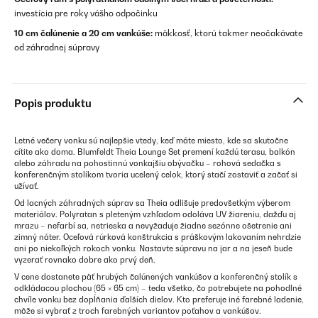
investícia pre roky vášho odpočinku
10 cm čalúnenie a 20 cm vankúše:
mäkkosť, ktorú takmer neočakávate
od záhradnej súpravy
Popis produktu
Letné večery vonku sú najlepšie vtedy, keď máte miesto, kde sa skutočne
cítite ako doma. Blumfeldt Theia Lounge Set premení každú terasu, balkón
alebo záhradu na pohostinnú vonkajšiu obývačku – rohová sedačka s
konferenčným stolíkom tvoria ucelený celok, ktorý stačí zostaviť a začať si
užívať.
Od lacných záhradných súprav sa Theia odlišuje predovšetkým výberom
materiálov. Polyratan s pleteným vzhľadom odoláva UV žiareniu, dažďu aj
mrazu – nefarbí sa, netrieska a nevyžaduje žiadne sezónne ošetrenie ani
zimný náter. Oceľová rúrková konštrukcia s práškovým lakovaním nehrdzie
ani po niekoľkých rokoch vonku. Nastavte súpravu na jar a na jeseň bude
vyzerať rovnako dobre ako prvý deň.
V cene dostanete päť hrubých čalúnených vankúšov a konferenčný stolík s
odkládacou plochou (65 × 65 cm) – teda všetko, čo potrebujete na pohodlné
chvíle vonku bez dopĺňania ďalších dielov. Kto preferuje iné farebné ladenie,
môže si vybrať z troch farebných variantov poťahov a vankúšov.