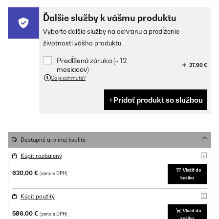
Ďalšie služby k vášmu produktu
Vyberte ďalšie služby na ochranu a predĺženie
životnosti vášho produktu.
Predĺžená záruka (+ 12
27,90 €
mesiacov)
Čo je zahrnuté?
Pridať produkt so službou
Dostupné aj v inej kvalite
Kúpiť rozbalený
Vložiť do
620,00 €
(cena s DPH)
košíka
Kúpiť použitý
Vložiť do
586,00 €
(cena s DPH)
košíka