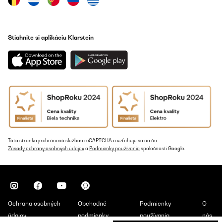
Stiahnite si aplikáciu Klarstein
Táto stránka je chránená službou reCAPTCHA a vzťahujú sa na ňu
Zásady ochrany osobných údajov
a
Podmienky používania
spoločnosti Google.
Ochrana osobných
Obchodné
Podmienky
O
údajov
podmienky
používania
nás