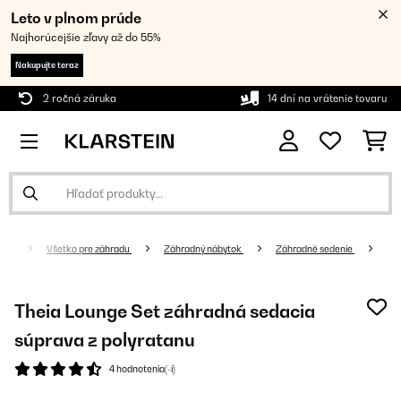
Leto v plnom prúde
Najhorúcejšie zľavy až do 55%
Nakupujte teraz
2 ročná záruka
14 dní na vrátenie tovaru
Všetko pre záhradu
Záhradný nábytok
Záhradné sedenie
Theia Lounge Set záhradná sedacia
súprava z polyratanu
4 hodnotenia(-í)