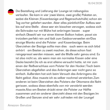
18/04/2020
Die Bestellung und Lieferung der Lounge ist reibungslos
verlaufen. Sie kam in vier (zwei kleine, zwei große) Paketen an,
wobei die Kleinen (Kissenbezüge und Regenschutzhülle) schon ein
Tag vorher geliefert wurden. Aber alles pünktlich!Der Aufbau war
bis auf eine Stelle - diese war ein bisschen verzogen, sodass sich
die Schraube nur mit Mühe hat anbringen lassen - super
einfach.Obwohl wir nur einen kleinen Balkon haben, passt sie
trotzdem perfekt rein und lädt zum Outdoorverweilen ein!Das
einzige Manko sind die Polster- und Kissenbezüge. Beim
Überziehen der Bezüge sollte man dies - auch wenn es sich blöd
anhört - am Besten zu zweit machen, da diese schon fast
reingepresst werden müssen, weil die Maße sehr genau sind. Es
ist also nicht so, als wenn man ein normales Kissen oder eine
Decke bezieht.Da ich es erst alleine versucht hatte, ist mir zum
einen der Reißverschluss vom Polster für den Hocker/Tisch beim
Überziehen abgefallen und das Anbringen war nicht ganz so
einfach. Außerdem hat sich beim Versuch des Anbringens die
Naht gelöst. Also musste ich es selber nochmal verstärken.Zum
anderen ist beim Überziehen des Polsters der Ottomane die Naht
gerissen, sodass diese ebenfalls von mir verstärkt werden
musste.Also am Besten drückt einer die Polster zur Hälfte
zusammen und ein anderer überzieht diese mit den Bezügen.Im
Großen und Ganzen sind wir sehr zufrieden mit der Lounge!
Amazon-Benutzer