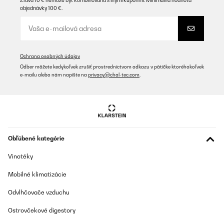
Zľava 10 € nemôže byť kombinovaná s inými kupónmi. Minimálna hodnota
objednávky 100 €.
Preložiť
Ochrana osobných údajov
Odber môžete kedykoľvek zrušiť prostredníctvom odkazu v pätičke ktoréhokoľvek
e-mailu alebo nám napíšte na
privacy@chal-tec.com
.
Obľúbené kategórie
Vinotéky
Mobilné klimatizácie
Odvlhčovače vzduchu
Ostrovčekové digestory