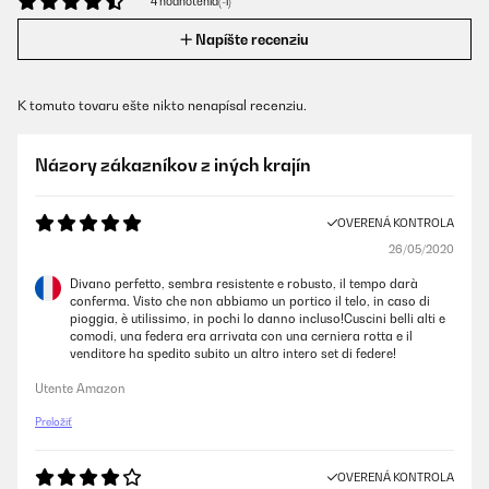
4 hodnotenia(-í)
Napíšte recenziu
K tomuto tovaru ešte nikto nenapísal recenziu.
Názory zákazníkov z iných krajín
OVERENÁ KONTROLA
26/05/2020
Divano perfetto, sembra resistente e robusto, il tempo darà
conferma. Visto che non abbiamo un portico il telo, in caso di
pioggia, è utilissimo, in pochi lo danno incluso!Cuscini belli alti e
comodi, una federa era arrivata con una cerniera rotta e il
venditore ha spedito subito un altro intero set di federe!
Utente Amazon
Preložiť
OVERENÁ KONTROLA