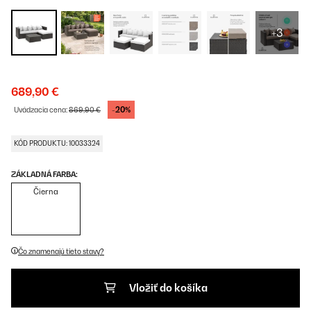
+3
689,90 €
-20%
Uvádzacia cena:
869,90 €
KÓD PRODUKTU: 10033324
ZÁKLADNÁ FARBA:
Čierna
Čo znamenajú tieto stavy?
Vložiť do košíka