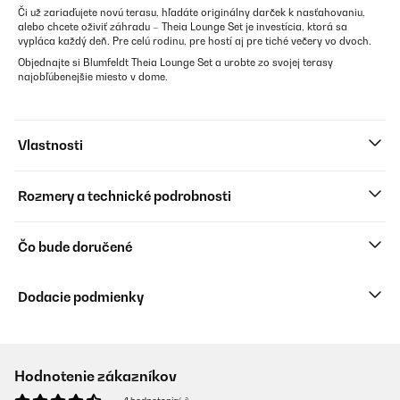
Či už zariaďujete novú terasu, hľadáte originálny darček k nasťahovaniu,
alebo chcete oživiť záhradu – Theia Lounge Set je investícia, ktorá sa
vypláca každý deň. Pre celú rodinu, pre hostí aj pre tiché večery vo dvoch.
Objednajte si Blumfeldt Theia Lounge Set a urobte zo svojej terasy
najobľúbenejšie miesto v dome.
Vlastnosti
Rozmery a technické podrobnosti
Čo bude doručené
Dodacie podmienky
Hodnotenie zákazníkov