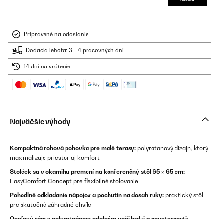
Pripravené na odoslanie
Dodacia lehota: 3 - 4 pracovných dní
14 dní na vrátenie
Najväčšie výhody
Kompaktná rohová pohovka pre malé terasy:
polyratanový dizajn, ktorý
maximalizuje priestor aj komfort
Stolček sa v okamihu premení na konferenčný stôl 65 × 65 cm:
EasyComfort Concept pre flexibilné stolovanie
Pohodlné odkladanie nápojov a pochutín na dosah ruky:
praktický stôl
pre skutočné záhradné chvíle
Oceľový rám s polyratnánom odolným voči hrdzi a poveternosti: