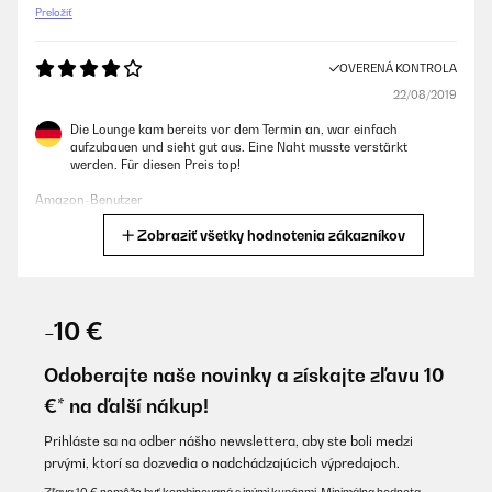
Preložiť
OVERENÁ KONTROLA
22/08/2019
Die Lounge kam bereits vor dem Termin an, war einfach
aufzubauen und sieht gut aus. Eine Naht musste verstärkt
werden. Für diesen Preis top!
Amazon-Benutzer
Zobraziť všetky hodnotenia zákazníkov
Preložiť
OVERENÁ KONTROLA
07/05/2019
-10 €
Dieses Lounge-Gartenset ist einfach fantastisch! Was für eine
Freude für unseren Garten, wirklich! Der Sommer ist noch nicht
Odoberajte naše novinky a získajte zľavu 10
einmal gekommen und wir fühlen uns schon so wohl draußen!
€* na ďalší nákup!
Das Set ist groß und gemütlich, jeder kann sich
zusammenkuscheln!Was mich sehr zufrieden machte, ist die
Qualität der Materialien, sie scheinen sehr wetterbeständig zu
Prihláste sa na odber nášho newslettera, aby ste boli medzi
sein. Das hoffe ich doch!
prvými, ktorí sa dozvedia o nadchádzajúcich výpredajoch.
Amazon-Benutzer