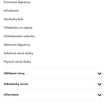
Komínové digestory
Infražiariče
Výrobníky ľadu
Chladničky na nápoje
Ochladzovače vzduchu
Nástenné digestory
Indukčné varné dosky
Plynové varné dosky
Obľúbené témy
Zákaznícky servis
Informácie