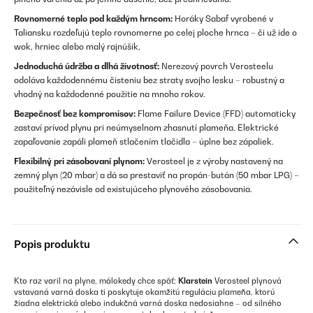
Rovnomerné teplo pod každým hrncom:
Horáky Sabaf vyrobené v
Taliansku rozdeľujú teplo rovnomerne po celej ploche hrnca – či už ide o
wok, hrniec alebo malý rajnúšik.
Jednoduchá údržba a dlhá životnosť:
Nerezový povrch Verosteelu
odoláva každodennému čisteniu bez straty svojho lesku – robustný a
vhodný na každodenné použitie na mnoho rokov.
Bezpečnosť bez kompromisov:
Flame Failure Device (FFD) automaticky
zastaví prívod plynu pri neúmyselnom zhasnutí plameňa. Elektrické
zapaľovanie zapáli plameň stlačením tlačidla – úplne bez zápaliek.
Flexibilný pri zásobovaní plynom:
Verosteel je z výroby nastavený na
zemný plyn (20 mbar) a dá sa prestaviť na propán-bután (50 mbar LPG) –
použiteľný nezávisle od existujúceho plynového zásobovania.
Popis produktu
Kto raz varil na plyne, málokedy chce späť:
Klarstein
Verosteel plynová
vstavaná varná doska ti poskytuje okamžitú reguláciu plameňa, ktorú
žiadna elektrická alebo indukčná varná doska nedosiahne – od silného