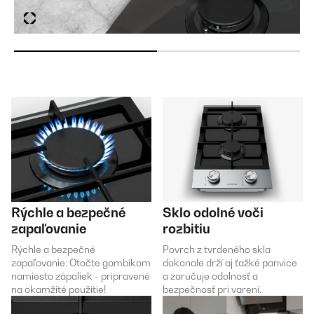
Rýchle a bezpečné
Sklo odolné voči
zapaľovanie
rozbitiu
Rýchle a bezpečné
Povrch z tvrdeného skla
zapaľovanie: Otočte gombíkom
dokonale drží aj ťažké panvice
namiesto zápaliek - pripravené
a zaručuje odolnosť a
na okamžité použitie!
bezpečnosť pri varení.