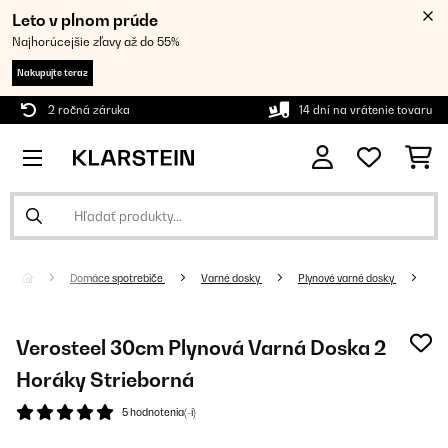
Leto v plnom prúde
Najhorúcejšie zľavy až do 55%
Nakupujte teraz
2 ročná záruka
14 dní na vrátenie tovaru
Domáce spotrebiče
Varné dosky
Plynové varné dosky
Verosteel 30cm Plynová Varná Doska 2
Horáky Strieborná
5 hodnotenia(-í)