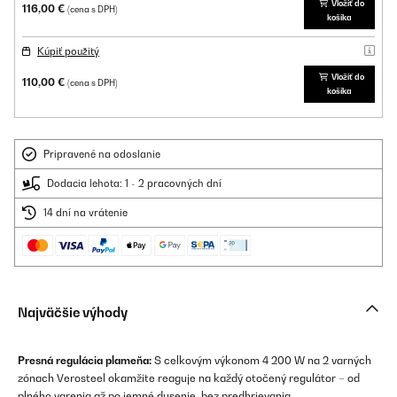
Vložiť do
116,00 €
(cena s DPH)
košíka
Kúpiť použitý
Vložiť do
110,00 €
(cena s DPH)
košíka
Pripravené na odoslanie
Dodacia lehota: 1 - 2 pracovných dní
14 dní na vrátenie
Najväčšie výhody
Presná regulácia plameňa:
S celkovým výkonom 4 200 W na 2 varných
zónach Verosteel okamžite reaguje na každý otočený regulátor – od
plného varenia až po jemné dusenie, bez predhrievania.