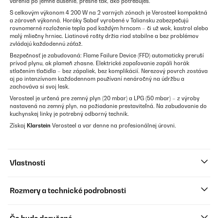
varenia po jemné dusenie, presne tak, ako potrebuješ.
S celkovým výkonom 4 200 W na 2 varných zónach je Verosteel kompaktná
a zároveň výkonná. Horáky Sabaf vyrobené v Taliansku zabezpečujú
rovnomerné rozloženie tepla pod každým hrncom – či už wok, kastrol alebo
malý mliečny hrniec. Liatinové rošty držia riad stabilne a bez problémov
zvládajú každodennú záťaž.
Bezpečnosť je zabudovaná: Flame Failure Device (FFD) automaticky preruší
prívod plynu, ak plameň zhasne. Elektrické zapaľovanie zapáli horák
stlačením tlačidla – bez zápaliek, bez komplikácií. Nerezový povrch zostáva
aj po intenzívnom každodennom používaní nenáročný na údržbu a
zachováva si svoj lesk.
Verosteel je určená pre zemný plyn (20 mbar) a LPG (50 mbar) – z výroby
nastavená na zemný plyn, na požiadanie prestaviteľná. Na zabudovanie do
kuchynskej linky je potrebný odborný technik.
Získaj
Klarstein
Verosteel a var denne na profesionálnej úrovni.
Vlastnosti
Rozmery a technické podrobnosti