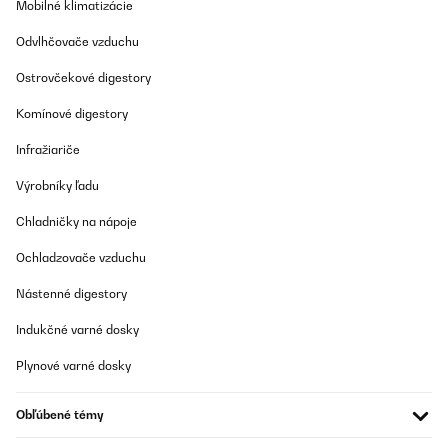
Mobilné klimatizácie
Odvlhčovače vzduchu
Ostrovčekové digestory
Komínové digestory
Infražiariče
Výrobníky ľadu
Chladničky na nápoje
Ochladzovače vzduchu
Nástenné digestory
Indukčné varné dosky
Plynové varné dosky
Obľúbené témy