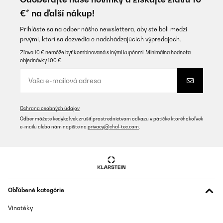
mit ein bischen Erfahrung.Der Herd überzeugt durch einfache
€* na ďalší nákup!
Bedienung und Reinigung, sowie durch eine klasse Optik.
Amazon-Benutzer
Prihláste sa na odber nášho newslettera, aby ste boli medzi
prvými, ktorí sa dozvedia o nadchádzajúcich výpredajoch.
Preložiť
Zľava 10 € nemôže byť kombinovaná s inými kupónmi. Minimálna hodnota
objednávky 100 €.
OVERENÁ KONTROLA
18/09/2025
prodotto istallato, al momento è eccellente, fatto bene nei
materiali resistenti e di pregioun bel prodotto.
Ochrana osobných údajov
Odber môžete kedykoľvek zrušiť prostredníctvom odkazu v pätičke ktoréhokoľvek
Utente Amazon
e-mailu alebo nám napíšte na
privacy@chal-tec.com
.
Preložiť
Obľúbené kategórie
Vinotéky