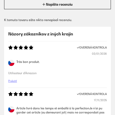
Napíšte recenziu
K tomuto tovaru ešte nikto nenapísal recenziu.
Názory zákazníkov z iných krajín
OVERENÁ KONTROLA
03/01/2026
Très bon produit.
Utilisateur d'Amazon
Preložiť
OVERENÁ KONTROLA
17/11/2025
Article livré dans les temps et emballé à la perfectionJe n'ai pu
garder cet article (au demeurant joli) mais ne correspondait pas