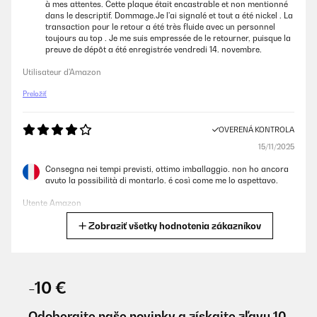
à mes attentes. Cette plaque était encastrable et non mentionné
dans le descriptif. Dommage.Je l'ai signalé et tout a été nickel . La
transaction pour le retour a été très fluide avec un personnel
toujours au top . Je me suis empressée de le retourner, puisque la
preuve de dépôt a été enregistrée vendredi 14. novembre.
Utilisateur d'Amazon
Preložiť
OVERENÁ KONTROLA
15/11/2025
Consegna nei tempi previsti, ottimo imballaggio. non ho ancora
avuto la possibilità di montarlo. é così come me lo aspettavo.
Utente Amazon
Zobraziť všetky hodnotenia zákazníkov
Preložiť
OVERENÁ KONTROLA
08/10/2025
-10 €
Sehr schöner, einfach zu installierender Herd. Alles was man
braucht ist dabei. Nur ein wenig Werkzeug noch, dann klappts,
Odoberajte naše novinky a získajte zľavu 10