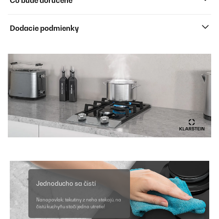
Čo bude doručené
Dodacie podmienky
Jednoducho sa čistí
Nanopovlak: tekutiny z neho stekajú, na
čistú kuchyňu stačí jedno utretie!