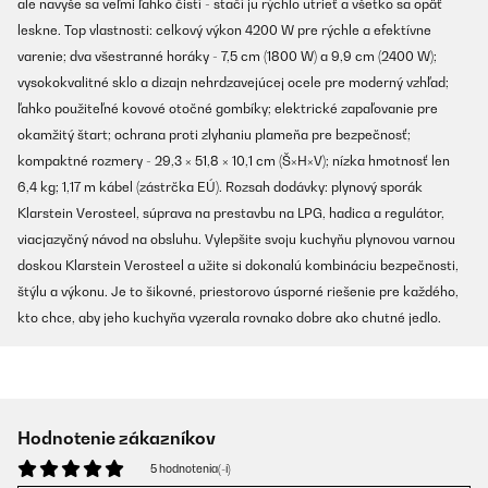
ale navyše sa veľmi ľahko čistí - stačí ju rýchlo utrieť a všetko sa opäť
leskne. Top vlastnosti: celkový výkon 4200 W pre rýchle a efektívne
varenie; dva všestranné horáky - 7,5 cm (1800 W) a 9,9 cm (2400 W);
vysokokvalitné sklo a dizajn nehrdzavejúcej ocele pre moderný vzhľad;
ľahko použiteľné kovové otočné gombíky; elektrické zapaľovanie pre
okamžitý štart; ochrana proti zlyhaniu plameňa pre bezpečnosť;
kompaktné rozmery - 29,3 × 51,8 × 10,1 cm (Š×H×V); nízka hmotnosť len
6,4 kg; 1,17 m kábel (zástrčka EÚ). Rozsah dodávky: plynový sporák
Klarstein Verosteel, súprava na prestavbu na LPG, hadica a regulátor,
viacjazyčný návod na obsluhu. Vylepšite svoju kuchyňu plynovou varnou
doskou Klarstein Verosteel a užite si dokonalú kombináciu bezpečnosti,
štýlu a výkonu. Je to šikovné, priestorovo úsporné riešenie pre každého,
kto chce, aby jeho kuchyňa vyzerala rovnako dobre ako chutné jedlo.
Hodnotenie zákazníkov
5 hodnotenia(-í)