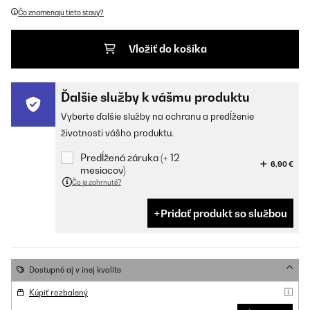
Čo znamenajú tieto stavy?
Vložiť do košíka
Ďalšie služby k vášmu produktu
Vyberte ďalšie služby na ochranu a predĺženie
životnosti vášho produktu.
Predĺžená záruka (+ 12
6,90 €
mesiacov)
Čo je zahrnuté?
Pridať produkt so službou
Dostupné aj v inej kvalite
Kúpiť rozbalený