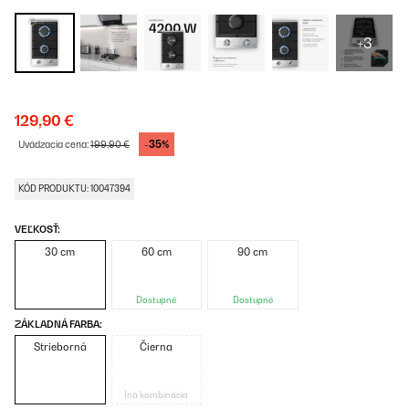
+3
129,90 €
-35%
Uvádzacia cena:
199,90 €
KÓD PRODUKTU: 10047394
VEĽKOSŤ:
30 cm
60 cm
90 cm
Dostupné
Dostupné
ZÁKLADNÁ FARBA:
Strieborná
Čierna
Iná kombinácia