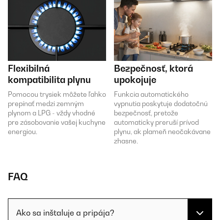
Flexibilná
Bezpečnosť, ktorá
kompatibilita plynu
upokojuje
Pomocou trysiek môžete ľahko
Funkcia automatického
prepínať medzi zemným
vypnutia poskytuje dodatočnú
plynom a LPG - vždy vhodné
bezpečnosť, pretože
pre zásobovanie vašej kuchyne
automaticky preruší prívod
energiou.
plynu, ak plameň neočakávane
zhasne.
FAQ
Ako sa inštaluje a pripája?