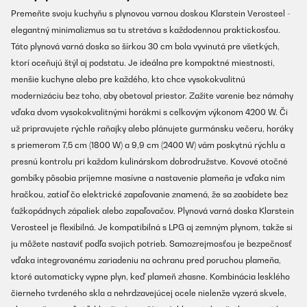
Premeňte svoju kuchyňu s plynovou varnou doskou Klarstein Verosteel -
elegantný minimalizmus sa tu stretáva s každodennou praktickosťou.
Táto plynová varná doska so šírkou 30 cm bola vyvinutá pre všetkých,
ktorí oceňujú štýl aj podstatu. Je ideálna pre kompaktné miestnosti,
menšie kuchyne alebo pre každého, kto chce vysokokvalitnú
modernizáciu bez toho, aby obetoval priestor. Zažite varenie bez námahy
vďaka dvom vysokokvalitnými horákmi s celkovým výkonom 4200 W. Či
už pripravujete rýchle raňajky alebo plánujete gurmánsku večeru, horáky
s priemerom 7,5 cm (1800 W) a 9,9 cm (2400 W) vám poskytnú rýchlu a
presnú kontrolu pri každom kulinárskom dobrodružstve. Kovové otočné
gombíky pôsobia príjemne masívne a nastavenie plameňa je vďaka nim
hračkou, zatiaľ čo elektrické zapaľovanie znamená, že sa zaobídete bez
ťažkopádnych zápaliek alebo zapaľovačov. Plynová varná doska Klarstein
Verosteel je flexibilná. Je kompatibilná s LPG aj zemným plynom, takže si
ju môžete nastaviť podľa svojich potrieb. Samozrejmosťou je bezpečnosť
vďaka integrovanému zariadeniu na ochranu pred poruchou plameňa,
ktoré automaticky vypne plyn, keď plameň zhasne. Kombinácia lesklého
čierneho tvrdeného skla a nehrdzavejúcej ocele nielenže vyzerá skvele,