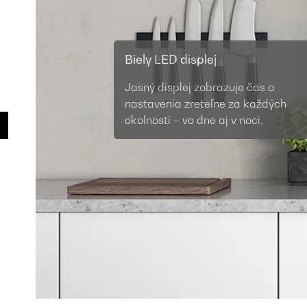
Biely LED displej
Jasný displej zobrazuje čas a
nastavenia zreteľne za každých
okolností – vo dne aj v noci.