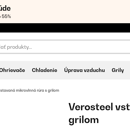
úde
o 55%
Ohrievače
Chladenie
Úprava vzduchu
Grily
vstavaná mikrovlnná rúra s grilom
Verosteel vs
grilom