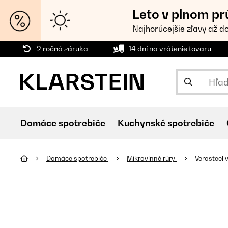
Leto v plnom pr
Najhorúcejšie zľavy až d
2 ročná záruka
14 dní na vrátenie tovaru
Domáce spotrebiče
Kuchynské spotrebiče
Domáce spotrebiče
Mikrovlnné rúry
Verosteel 