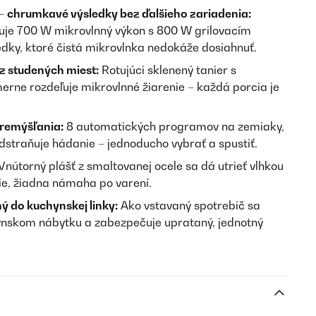
 – chrumkavé výsledky bez ďalšieho zariadenia:
uje 700 W mikrovlnný výkon s 800 W grilovacím
ky, ktoré čistá mikrovlnka nedokáže dosiahnuť.
 studených miest:
Rotujúci sklenený tanier s
ne rozdeľuje mikrovlnné žiarenie – každá porcia je
premýšľania:
8 automatických programov na zemiaky,
odstraňuje hádanie – jednoducho vybrať a spustiť.
Vnútorný plášť z smaltovanej ocele sa dá utrieť vlhkou
ie, žiadna námaha po varení.
 do kuchynskej linky:
Ako vstavaný spotrebič sa
ynskom nábytku a zabezpečuje uprataný, jednotný