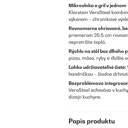
Mikrovlnka a gril v jednom
Klarstein VeroSteel kombin
výkonom – chrumkavé výsled
Rovnomerne ohrievané, bez
priemerom 25,5 cm rovnomer
nepretržite teplá.
Rýchlo na stôl bez dlhého 
pizzu, mäso, ryby a ďalšie 
Ľahko udržiavateľné čisté:
handričkou – žiadne drhnut
Bezproblémovo integrovaný
VeroSteel schováva v kuch
dizajn kuchyne.
Popis produktu