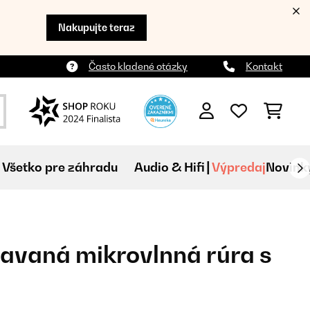
Nakupujte teraz
Často kladené otázky
Kontakt
Všetko pre záhradu
Audio & Hifi
Výpredaj
Novink
tavaná mikrovlnná rúra s