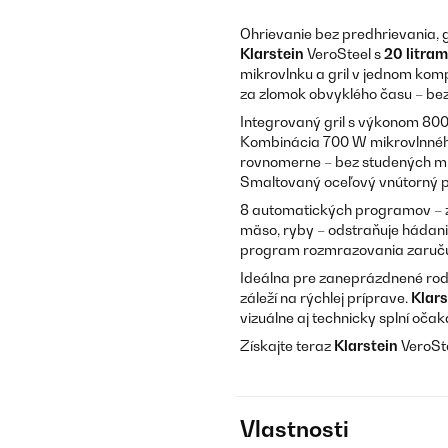
Ohrievanie bez predhrievania, g
Klarstein
VeroSteel s
20 litram
mikrovlnku a gril v jednom ko
za zlomok obvyklého času – be
Integrovaný gril s výkonom 800
Kombinácia 700 W mikrovlnného 
rovnomerne – bez studených mi
Smaltovaný oceľový vnútorný pri
8 automatických programov – zem
mäso, ryby – odstraňuje hádanie
program rozmrazovania zaručujú
Ideálna pre zaneprázdnené rod
záleží na rýchlej príprave.
Klars
vizuálne aj technicky splní oča
Získajte teraz
Klarstein
VeroSte
Vlastnosti