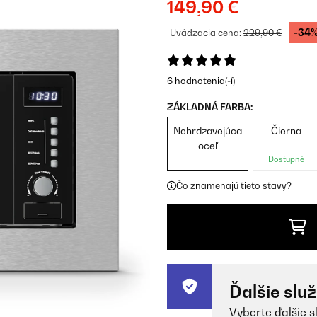
149,90 €
-34
Uvádzacia cena:
229,90 €
6 hodnotenia(-í)
ZÁKLADNÁ FARBA:
Nehrdzavejúca
Čierna
oceľ
Dostupné
Čo znamenajú tieto stavy?
Ďalšie slu
Vyberte ďalšie s