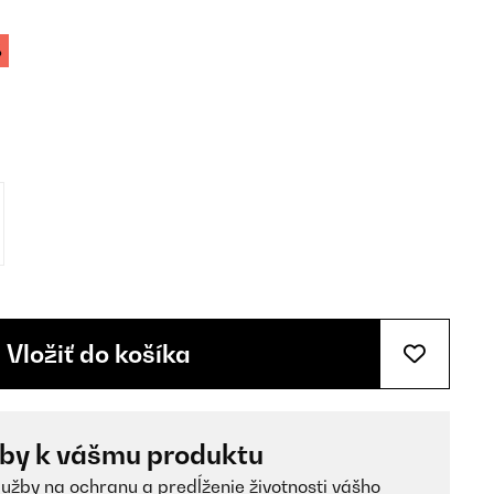
%
Vložiť do košíka
žby k vášmu produktu
lužby na ochranu a predĺženie životnosti vášho