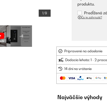
produktu.
Predĺžená zá
1/9
Čo je zahrnuté?
+4
Pripravené na odoslanie
Dodacia lehota: 1 - 2 prac
14 dní na vrátenie
Najväčšie výhody