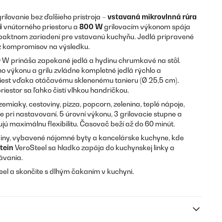
rilovanie bez ďalšieho prístroja –
vstavaná mikrovlnná rúra
i
vnútorného priestoru a
800 W
grilovacím výkonom spája
mpaktnom zariadení pre vstavanú kuchyňu. Jedlá pripravené
z kompromisov na výsledku.
 W prináša zapekané jedlá a hydinu chrumkavé na stôl.
výkonu a grilu zvládne kompletné jedlá rýchlo a
est vďaka otáčavému sklenenému tanieru (Ø 25,5 cm).
estor sa ľahko čistí vlhkou handričkou.
iaky, cestoviny, pizza, popcorn, zelenina, teplé nápoje,
 pri nastavovaní. 5 úrovní výkonu, 3 grilovacie stupne a
 maximálnu flexibilitu. Časovač beží až do 60 minút.
iny, vybavené nájomné byty a kancelárske kuchyne, kde
tein
VeroSteel sa hladko zapája do kuchynskej linky a
kávania.
el a skončite s dlhým čakaním v kuchyni.