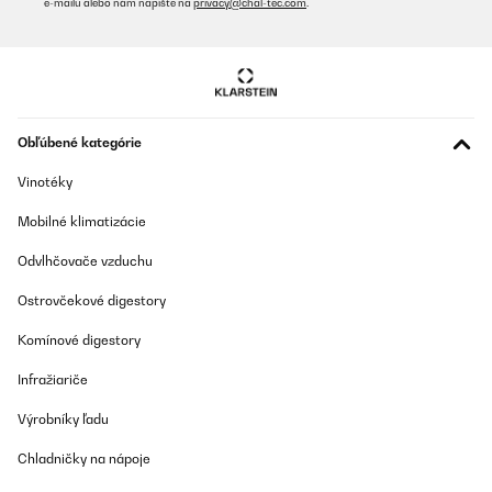
e-mailu alebo nám napíšte na
privacy@chal-tec.com
.
Obľúbené kategórie
Vinotéky
Mobilné klimatizácie
Odvlhčovače vzduchu
Ostrovčekové digestory
Komínové digestory
Infražiariče
Výrobníky ľadu
Chladničky na nápoje