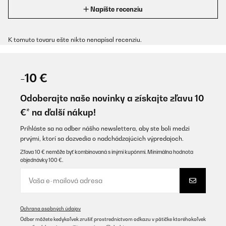
Napíšte recenziu
K tomuto tovaru ešte nikto nenapísal recenziu.
-10 €
Odoberajte naše novinky a získajte zľavu 10
€* na ďalší nákup!
Prihláste sa na odber nášho newslettera, aby ste boli medzi
prvými, ktorí sa dozvedia o nadchádzajúcich výpredajoch.
Zľava 10 € nemôže byť kombinovaná s inými kupónmi. Minimálna hodnota
objednávky 100 €.
Ochrana osobných údajov
Odber môžete kedykoľvek zrušiť prostredníctvom odkazu v pätičke ktoréhokoľvek