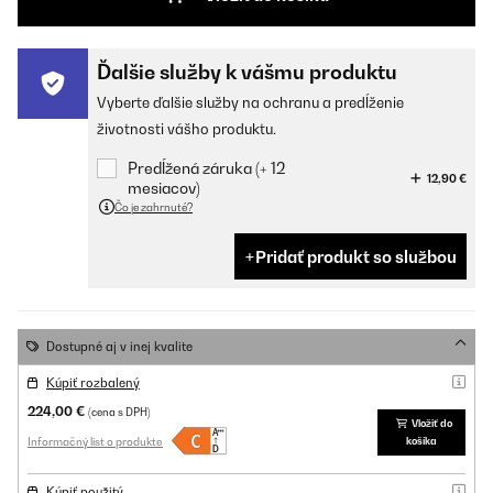
Ďalšie služby k vášmu produktu
Vyberte ďalšie služby na ochranu a predĺženie
životnosti vášho produktu.
Predĺžená záruka (+ 12
12,90 €
mesiacov)
Čo je zahrnuté?
Pridať produkt so službou
Dostupné aj v inej kvalite
Kúpiť rozbalený
224,00 €
(cena s DPH)
Vložiť do
Informačný list o produkte
košíka
Kúpiť použitý