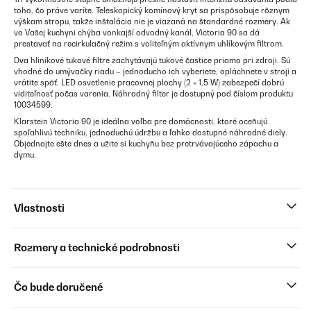
toho, čo práve varíte. Teleskopický komínový kryt sa prispôsobuje rôznym
výškam stropu, takže inštalácia nie je viazaná na štandardné rozmery. Ak
vo Vašej kuchyni chýba vonkajší odvodný kanál, Victoria 90 sa dá
prestavať na recirkulačný režim s voliteľným aktívnym uhlíkovým filtrom.
Dva hliníkové tukové filtre zachytávajú tukové častice priamo pri zdroji. Sú
vhodné do umývačky riadu – jednoducho ich vyberiete, opláchnete v stroji a
vrátite späť. LED osvetlenie pracovnej plochy (2 × 1,5 W) zabezpečí dobrú
viditeľnosť počas varenia. Náhradný filter je dostupný pod číslom produktu
10034599.
Klarstein Victoria 90 je ideálna voľba pre domácnosti, ktoré oceňujú
spoľahlivú techniku, jednoduchú údržbu a ľahko dostupné náhradné diely.
Objednajte ešte dnes a užite si kuchyňu bez pretrvávajúceho zápachu a
dymu.
Vlastnosti
Rozmery a technické podrobnosti
Čo bude doručené