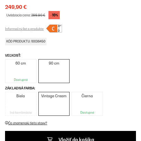
249,90 €
-16%
Uvádzacia cena:
299,90 €
Informačný list o produkte
KÓD PRODUKTU: 10036450
VEĽKOSŤ:
60 cm
90 cm
Dostupné
ZÁKLADNÁ FARBA:
Biela
Vintage Cream
Čierna
Iná kombinácia
Dostupné
Čo znamenajú tieto stavy?
Vložiť do košíka