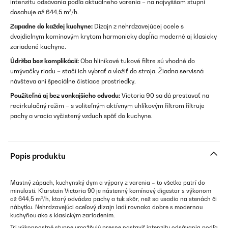
intenzitu odsávania podľa aktuálneho varenia – na najvyššom stupni
dosahuje až 644,5 m³/h.
Zapadne do každej kuchyne:
Dizajn z nehrdzavejúcej ocele s
dvojdielnym komínovým krytom harmonicky dopĺňa moderné aj klasicky
zariadené kuchyne.
Údržba bez komplikácií:
Oba hliníkové tukové filtre sú vhodné do
umývačky riadu – stačí ich vybrať a vložiť do stroja. Žiadna servisná
návšteva ani špeciálne čistiace prostriedky.
Použiteľná aj bez vonkajšieho odvodu:
Victoria 90 sa dá prestavať na
recirkulačný režim – s voliteľným aktívnym uhlíkovým filtrom filtruje
pachy a vracia vyčistený vzduch späť do kuchyne.
Popis produktu
Mastný zápach, kuchynský dym a výpary z varenia – to všetko patrí do
minulosti. Klarstein Victoria 90 je nástenný komínový digestor s výkonom
až 644,5 m³/h, ktorý odvádza pachy a tuk skôr, než sa usadia na stenách či
nábytku. Nehrdzavejúci oceľový dizajn ladí rovnako dobre s modernou
kuchyňou ako s klasickým zariadením.
Tri výkonnostné stupne umožňujú presne nastaviť intenzitu odsávania podľa