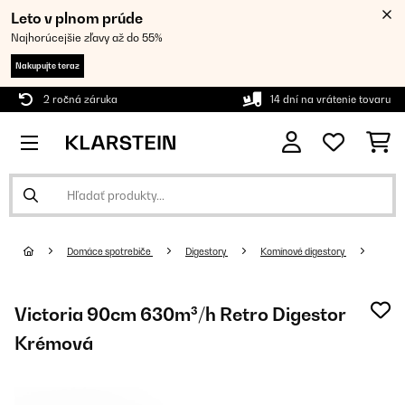
Leto v plnom prúde
Najhorúcejšie zľavy až do 55%
Nakupujte teraz
2 ročná záruka
14 dní na vrátenie tovaru
Domáce spotrebiče
Digestory
Komínové digestory
Victoria 90cm 630m³/h Retro Digestor
Krémová