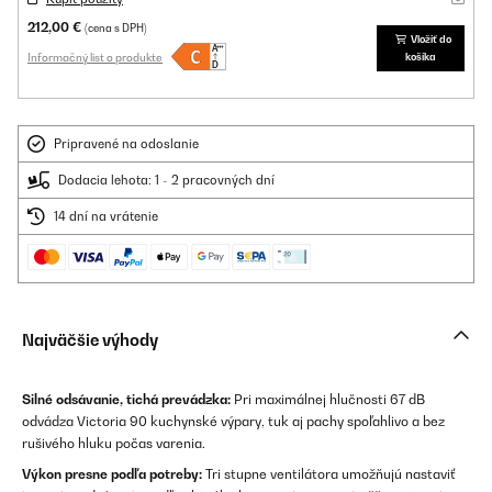
212,00 €
(cena s DPH)
Vložiť do
Informačný list o produkte
košíka
Pripravené na odoslanie
Dodacia lehota: 1 - 2 pracovných dní
14 dní na vrátenie
Najväčšie výhody
Silné odsávanie, tichá prevádzka:
Pri maximálnej hlučnosti 67 dB
odvádza Victoria 90 kuchynské výpary, tuk aj pachy spoľahlivo a bez
rušivého hluku počas varenia.
Výkon presne podľa potreby:
Tri stupne ventilátora umožňujú nastaviť