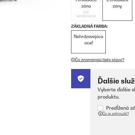
zóna
zóny
Iná
kombinácia
ZÁKLADNÁ FARBA:
Nehrdzavejúca
oceľ
Čo znamenajú tieto stavy?
Ďalšie slu
Vyberte ďalšie s
produktu.
Predĺžená zá
Čo je zahrnuté?