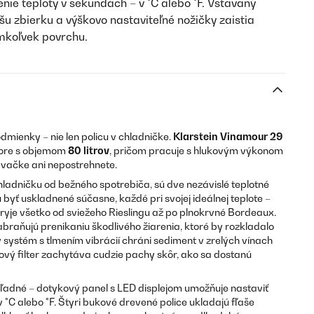
ie teploty v sekundách – v °C alebo °F. Vstavaný
u zbierku a výškovo nastaviteľné nožičky zaistia
mkoľvek povrchu.
dmienky – nie len policu v chladničke.
Klarstein Vinamour 29
tore s objemom
80 litrov
, pričom pracuje s hlukovým výkonom
obývačke ani nepostrehnete.
hladničku od bežného spotrebiča, sú dve nezávislé teplotné
 byť uskladnené súčasne, každé pri svojej ideálnej teplote –
ryje všetko od sviežeho Rieslingu až po plnokrvné Bordeaux.
raňujú prenikaniu škodlivého žiarenia, ktoré by rozkladalo
systém s tlmením vibrácií chráni sediment v zrelých vínach
ový filter zachytáva cudzie pachy skôr, ako sa dostanú
ľadné – dotykový panel s LED displejom umožňuje nastaviť
v °C alebo °F. Štyri bukové drevené police ukladajú fľaše