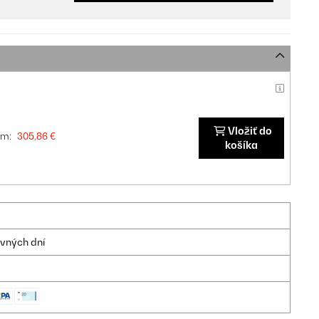
Vložiť do
om:
305,86 €
košíka
ovných dní