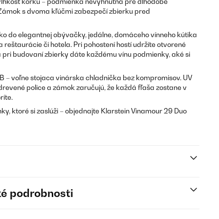
 vlhkosť korku – podmienka nevyhnutná pre dlhodobé
. Zámok s dvoma kľúčmi zabezpečí zbierku pred
ko do elegantnej obývačky, jedálne, domáceho vínneho kútika
 reštaurácie či hotela. Pri pohostení hostí udržíte otvorené
 a pri budovaní zbierky dáte každému vínu podmienky, aké si
 dB – voľne stojaca vinárska chladnička bez kompromisov. UV
, drevené police a zámok zaručujú, že každá fľaša zostane v
ríte.
ky, ktoré si zaslúži – objednajte Klarstein Vinamour 29 Duo
é podrobnosti