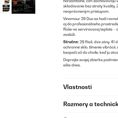
horizontálne, čím zachovávajú
+3
skladovanie bez straty kvality
neoprávneným prístupom.
Vinamour 29 Duo sa hodí rovna
aj do profesionálneho prostredia
fľaše na servírovacej teplote –
zaslúži.
Stručne:
29 fliaš, dve zóny, 41
ochranné sklo, tlmenie vibrácií
bezpečí až do chvíle, keď ju otvo
Doprajte svojej zbierke podmien
ešte dnes.
Vlastnosti
Rozmery a technick