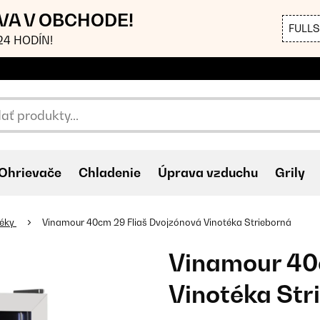
AVA V OBCHODE!
FULL
4 HODÍN!
Ohrievače
Chladenie
Úprava vzduchu
Grily
téky
Vinamour 40cm 29 Fliaš Dvojzónová Vinotéka Strieborná
Vinamour 40
Vinotéka Str