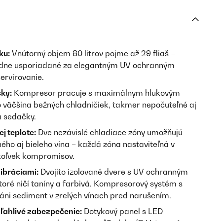
ku:
Vnútorný objem 80 litrov pojme až 29 fliaš –
hľadne usporiadané za elegantným UV ochranným
ervírovanie.
ky:
Kompresor pracuje s maximálnym hlukovým
o väčšina bežných chladničiek, takmer nepočuteľné aj
a sedačky.
ej teplote:
Dve nezávislé chladiace zóny umožňujú
ho aj bieleho vína – každá zóna nastaviteľná v
koľvek kompromisov.
ibráciami:
Dvojito izolované dvere s UV ochranným
toré ničí taníny a farbivá. Kompresorový systém s
ráni sediment v zrelých vínach pred narušením.
ľahlivé zabezpečenie:
Dotykový panel s LED