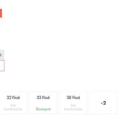
%
32 fliaš
33 fliaš
38 fliaš
+2
Iná
Iná
kombinácia
Dostupné
kombinácia