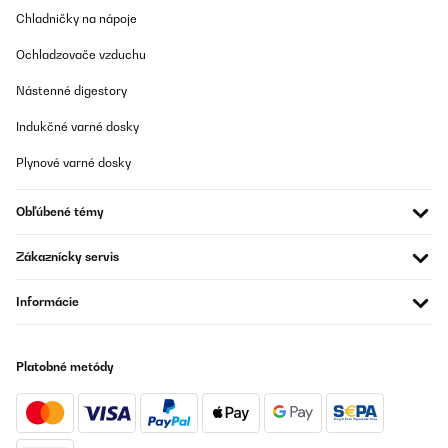
Chladničky na nápoje
Mit freundlichen Grüßen
Ihr Klarstein-Team
_______________________________
Ochladzovače vzduchu
Silvia
Nástenné digestory
Preložiť
Indukčné varné dosky
Plynové varné dosky
OVERENÁ KONTROLA
09/06/2025
Obľúbené témy
Guter Weinkühler. Erreicht auch bei warmer Umgebung die 5
Grad bei geringem Energieverbrauch. Sehr hochwertig in der
Ansicht und Haptik.
Zákaznícky servis
Amazon-Benutzer
Informácie
Preložiť
OVERENÁ KONTROLA
Platobné metódy
16/05/2025
Top Produkt. Sieht gut aus, tut was es soll. Einlagen schrubben
ein bisschen am Gummi in der Tür - ist aber egal.