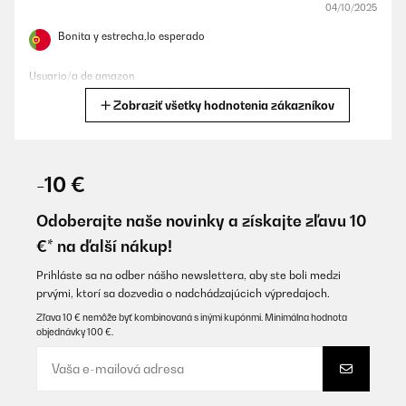
04/10/2025
Bonita y estrecha,lo esperado
Usuario/a de amazon
Zobraziť všetky hodnotenia zákazníkov
Preložiť
OVERENÁ KONTROLA
07/07/2025
-10 €
Für den Preis ein zweckmäßiger Getränkekühlschrank…
Odoberajte naše novinky a získajte zľavu 10
Amazon-Benutzer
€* na ďalší nákup!
Preložiť
Prihláste sa na odber nášho newslettera, aby ste boli medzi
prvými, ktorí sa dozvedia o nadchádzajúcich výpredajoch.
OVERENÁ KONTROLA
Zľava 10 € nemôže byť kombinovaná s inými kupónmi. Minimálna hodnota
objednávky 100 €.
11/06/2025
Optik super. Preis ist auch in Ordnung.
Aber……viel zu laut. Hab ihn jetzt gerade mal 2 Tage in meiner
offenen Wohnküche und merke schon das mich der laute Lüfter