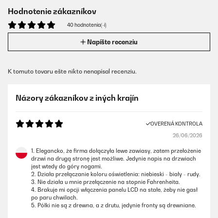
Hodnotenie zákazníkov
40 hodnotenia(-í)
Napíšte recenziu
K tomuto tovaru ešte nikto nenapísal recenziu.
Názory zákazníkov z iných krajín
OVERENÁ KONTROLA
26/06/2026
1. Elegancko, że firma dołączyła lewe zawiasy, zatem przełożenie
drzwi na drugą stronę jest możliwe. Jedynie napis na drzwiach
jest wtedy do góry nogami.
2. Działa przełączanie koloru oświetlenia: niebieski - biały - rudy.
3. Nie działa u mnie przełączenie na stopnie Fahrenheita.
4. Brakuje mi opcji włączenia panelu LCD na stałe, żeby nie gasł
po paru chwilach.
5. Półki nie są z drewna, a z drutu, jedynie fronty są drewniane.