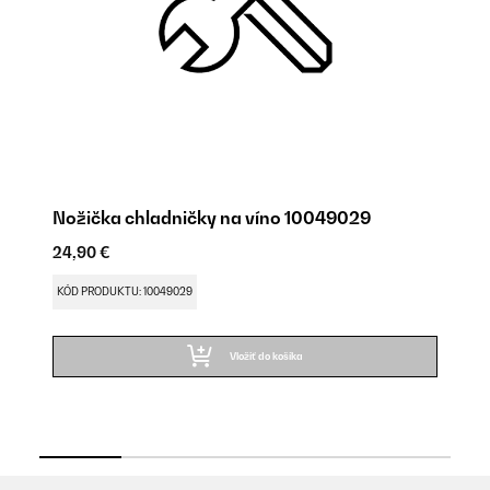
Nožička chladničky na víno 10049029
SP
1
24,90 €
24
KÓD PRODUKTU: 10049029
KÓ
Vložiť do košíka