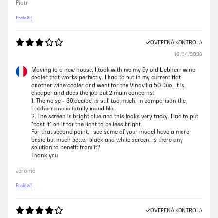
Piotr
Preložiť
OVERENÁ KONTROLA
16/04/2026
Moving to a new house, I took with me my 5y old Liebherr wine
cooler that works perfectly. I had to put in my current flat
another wine cooler and went for the Vinovilla 50 Duo. It is
cheaper and does the job but 2 main concerns:
1. The noise - 39 decibel is still too much. In comparison the
Liebherr one is totally inaudible.
2. The screen is bright blue and this looks very tacky. Had to put
"post it" on it for the light to be less bright.
For that second point, I see some of your model have a more
basic but much better black and white screen, is there any
solution to benefit from it?
Thank you
Jerome
Preložiť
OVERENÁ KONTROLA