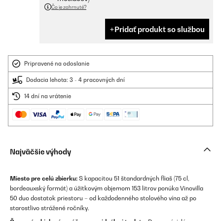
Čo je zahrnuté?
Pridať produkt so službou
Pripravené na odoslanie
Dodacia lehota: 3 - 4 pracovných dní
14 dní na vrátenie
Najväčšie výhody
Miesto pre celú zbierku:
S kapacitou 51 štandardných fliaš (75 cl,
bordeauxský formát) a úžitkovým objemom 153 litrov ponúka Vinovilla
50 duo dostatok priestoru – od každodenného stolového vína až po
starostlivo strážené ročníky.