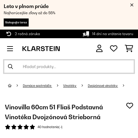
Leto v plnom prúde
Najhorúcejšie zľavy až do 55%
Nakupujte teraz
2 ročná záruka
14 dní na vrátenie tovaru
Domáce spotrebiče
Vinotéky
Dvojzónové vinotéky
Vinovilla 60cm 51 Fliaš Podstavná
Vinotéka Dvojzónová Strieborná
40 hodnotenia(-í)