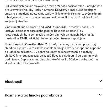
otrasmi, ktoré by mohli rozvíriť usadeniny.
Päť vysúvacích políc z bukového dreva drží fľaše horizontálne – nevyhnutné
pre uzavreté vína, aby korky nevyschli. Dotykový panel s LED displejom
umožňuje intuitívne nastavenie teploty. Sklenené dvere s nerezovým rámom
a bielym vnútorným osvetlením premenia vinotéku na tichú poličku, ktorá
zaujme aj vizuálne.
Vinovilla 50 duo sa zmestí pod každú štandardnú pracovnú dosku – v
kuchyni, domácom bare alebo jedálni. Rovnako obľúbená je v
reštauráciách, hoteloch a súkromných vínnych pivniciach. Hlučnosť je
maximálne
39 dB
: tak tichý, že ho pri večeri takmer nepočujete.
Prečo Klarstein Vinovilla 50 duo?
51 fliaš, dve zóny, tichý kompresorový
chladiaci systém – a to všetko v štíhlom dizajne, ktorý nenápadne zapadne
do každého priestoru. UV ochrana, antivibračné zavesenie a aktívny
uhlíkový filter zabezpečujú, že každá fľaša je skladovaná za optimálnych
podmienok. Dopraj svojmu vínu vinotéku Vinovilla 50 duo a zabezpeč mu
skladovanie, aké si zaslúži.
Vlastnosti
Rozmery a technické podrobnosti