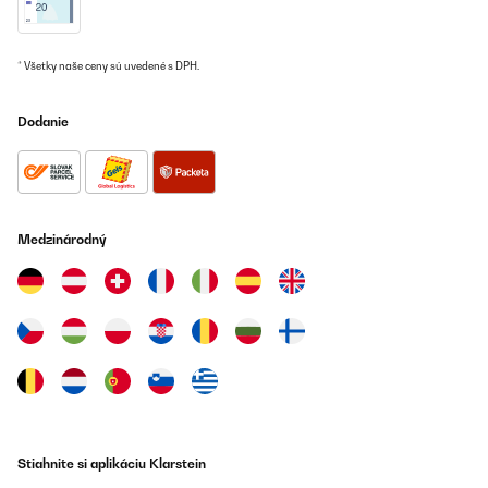
Amazon-Benutzer
Preložiť
* Všetky naše ceny sú uvedené s DPH.
OVERENÁ KONTROLA
Dodanie
04/02/2025
Très bonne facture pour cette cave à vin seul bémol quand on
veut changer le sens d’ouverture l’inscription de la marque se
retrouve à l’envers
Medzinárodný
Utilisateur d'Amazon
Preložiť
OVERENÁ KONTROLA
27/12/2024
top !
Utilisateur d'Amazon
Stiahnite si aplikáciu Klarstein
Preložiť