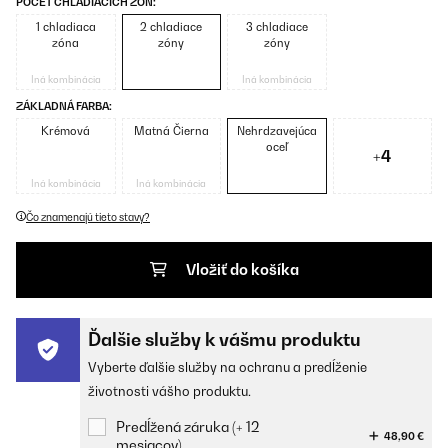
POČET CHLADIACÍCH ZÓN:
1 chladiaca
2 chladiace
3 chladiace
zóna
zóny
zóny
Iná kombinácia
Iná kombinácia
ZÁKLADNÁ FARBA:
Krémová
Matná Čierna
Nehrdzavejúca
oceľ
+4
Iná kombinácia
Iná kombinácia
Čo znamenajú tieto stavy?
Vložiť do košíka
Ďalšie služby k vášmu produktu
Vyberte ďalšie služby na ochranu a predĺženie
životnosti vášho produktu.
Predĺžená záruka (+ 12
48,90 €
mesiacov)