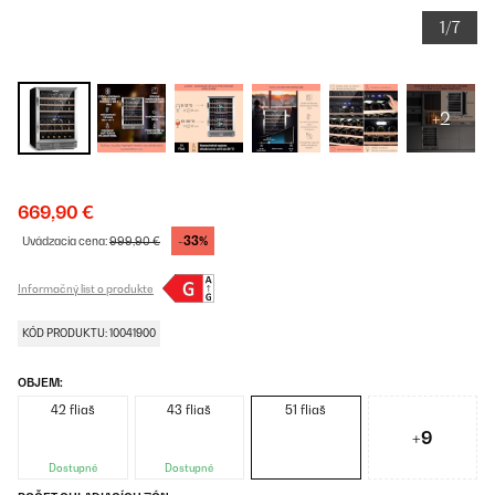
1/7
+2
669,90 €
-33%
Uvádzacia cena:
999,90 €
Informačný list o produkte
KÓD PRODUKTU: 10041900
OBJEM:
42 fliaš
43 fliaš
51 fliaš
+9
Dostupné
Dostupné