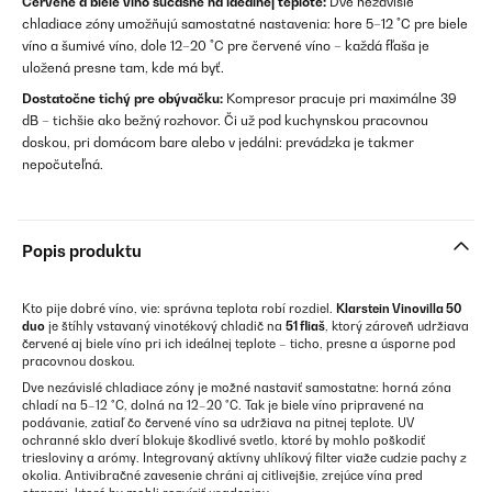
Červené a biele víno súčasne na ideálnej teplote:
Dve nezávislé
chladiace zóny umožňujú samostatné nastavenia: hore 5–12 °C pre biele
víno a šumivé víno, dole 12–20 °C pre červené víno – každá fľaša je
uložená presne tam, kde má byť.
Dostatočne tichý pre obývačku:
Kompresor pracuje pri maximálne 39
dB – tichšie ako bežný rozhovor. Či už pod kuchynskou pracovnou
doskou, pri domácom bare alebo v jedálni: prevádzka je takmer
nepočuteľná.
Popis produktu
Kto pije dobré víno, vie: správna teplota robí rozdiel.
Klarstein Vinovilla 50
duo
je štíhly vstavaný vinotékový chladič na
51 fliaš
, ktorý zároveň udržiava
červené aj biele víno pri ich ideálnej teplote – ticho, presne a úsporne pod
pracovnou doskou.
Dve nezávislé chladiace zóny je možné nastaviť samostatne: horná zóna
chladí na 5–12 °C, dolná na 12–20 °C. Tak je biele víno pripravené na
podávanie, zatiaľ čo červené víno sa udržiava na pitnej teplote. UV
ochranné sklo dverí blokuje škodlivé svetlo, ktoré by mohlo poškodiť
triesloviny a arómy. Integrovaný aktívny uhlíkový filter viaže cudzie pachy z
okolia. Antivibračné zavesenie chráni aj citlivejšie, zrejúce vína pred