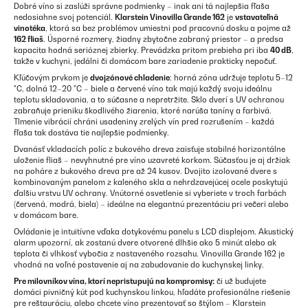
Dobré víno si zaslúži správne podmienky – inak ani tá najlepšia fľaša
nedosiahne svoj potenciál.
Klarstein Vinovilla Grande 162
je
vstavateľná
vinotéka
, ktorá sa bez problémov umiestni pod pracovnú dosku a pojme až
162 fliaš
. Úsporné rozmery, žiadny zbytočne zabraný priestor – a predsa
kapacita hodná serióznej zbierky. Prevádzka pritom prebieha pri iba
40 dB
,
takže v kuchyni, jedálni či domácom bare zariadenie prakticky nepočuť.
Kľúčovým prvkom je
dvojzónové chladenie
: horná zóna udržuje teplotu 5–12
°C, dolná 12–20 °C – biele a červené víno tak majú každý svoju ideálnu
teplotu skladovania, a to súčasne a nepretržite. Sklo dverí s UV ochranou
zabraňuje prieniku škodlivého žiarenia, ktoré narúša taníny a farbivá.
Tlmenie vibrácií chráni usadeniny zrelých vín pred rozrušením – každá
fľaša tak dostáva tie najlepšie podmienky.
Dvanásť vkladacích políc z bukového dreva zaisťuje stabilné horizontálne
uloženie fliaš – nevyhnutné pre víno uzavreté korkom. Súčasťou je aj držiak
na poháre z bukového dreva pre až 24 kusov. Dvojito izolované dvere s
kombinovaným panelom z kaleného skla a nehrdzavejúcej ocele poskytujú
ďalšiu vrstvu UV ochrany. Vnútorné osvetlenie si vyberiete v troch farbách
(červená, modrá, biela) – ideálne na elegantnú prezentáciu pri večeri alebo
v domácom bare.
Ovládanie je intuitívne vďaka dotykovému panelu s LCD displejom. Akustický
alarm upozorní, ak zostanú dvere otvorené dlhšie ako 5 minút alebo ak
teplota či vlhkosť vybočia z nastaveného rozsahu. Vinovilla Grande 162 je
vhodná na voľné postavenie aj na zabudovanie do kuchynskej linky.
Pre milovníkov vína, ktorí nepristupujú na kompromisy:
či už budujete
domáci pivničný kút pod kuchynskou linkou, hľadáte profesionálne riešenie
pre reštauráciu, alebo chcete víno prezentovať so štýlom – Klarstein