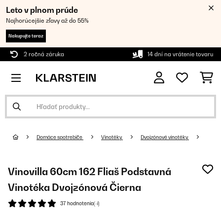
Leto v plnom prúde
Najhorúcejšie zľavy až do 55%
Nakupujte teraz
2 ročná záruka
14 dní na vrátenie tovaru
Domáce spotrebiče
Vinotéky
Dvojzónové vinotéky
Vinovilla 60cm 162 Fliaš Podstavná
Vinotéka Dvojzónová Čierna
37 hodnotenia(-í)