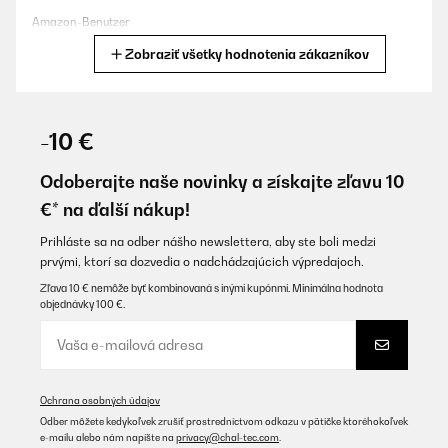
Amazon-Benutzer
Zobraziť všetky hodnotenia zákazníkov
Preložiť
OVERENÁ KONTROLA
16/05/2025
-10 €
Top Produkt. Sieht gut aus, tut was es soll. Einlagen schrubben
ein bisschen am Gummi in der Tür - ist aber egal.
Odoberajte naše novinky a získajte zľavu 10
€* na ďalší nákup!
Amazon-Benutzer
Preložiť
Prihláste sa na odber nášho newslettera, aby ste boli medzi
prvými, ktorí sa dozvedia o nadchádzajúcich výpredajoch.
Zľava 10 € nemôže byť kombinovaná s inými kupónmi. Minimálna hodnota
OVERENÁ KONTROLA
objednávky 100 €.
04/02/2025
Très bonne facture pour cette cave à vin seul bémol quand on
veut changer le sens d’ouverture l’inscription de la marque se
retrouve à l’envers
Ochrana osobných údajov
Utilisateur d'Amazon
Odber môžete kedykoľvek zrušiť prostredníctvom odkazu v pätičke ktoréhokoľvek
e-mailu alebo nám napíšte na
privacy@chal-tec.com
.
Preložiť