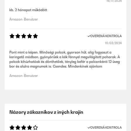
16/11/2024
kb. 2 hónapot működött
Amazon-Benutzer
OVERENÁ KONTROLA
10/03/2024
Pont mint a képen. Minőségi polcok, gyorsan hűt, alig fogyaszt a
keringető módban, gyönyörűek a kék fénnyel megvilágított poharak. A
polcok kihúzhatóak és dönthetőek, tényleg befér a polconkénti 12 üveg
bor és alulra magnumok is. Csendes. Mindenkinek ajánlom
Amazon-Benutzer
Názory zákazníkov z iných krajín
OVERENÁ KONTROLA