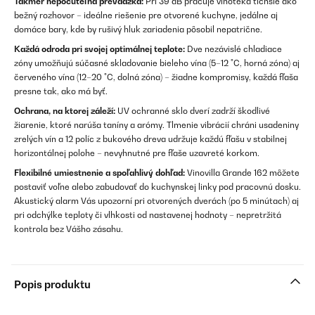
Takmer nepočuteľná prevádzka:
Pri 39 dB pracuje vinotéka tichšie ako
bežný rozhovor – ideálne riešenie pre otvorené kuchyne, jedálne aj
domáce bary, kde by rušivý hluk zariadenia pôsobil nepatrične.
Každá odroda pri svojej optimálnej teplote:
Dve nezávislé chladiace
zóny umožňujú súčasné skladovanie bieleho vína (5–12 °C, horná zóna) aj
červeného vína (12–20 °C, dolná zóna) – žiadne kompromisy, každá fľaša
presne tak, ako má byť.
Ochrana, na ktorej záleží:
UV ochranné sklo dverí zadrží škodlivé
žiarenie, ktoré narúša taníny a arómy. Tlmenie vibrácií chráni usadeniny
zrelých vín a 12 políc z bukového dreva udržuje každú fľašu v stabilnej
horizontálnej polohe – nevyhnutné pre fľaše uzavreté korkom.
Flexibilné umiestnenie a spoľahlivý dohľad:
Vinovilla Grande 162 môžete
postaviť voľne alebo zabudovať do kuchynskej linky pod pracovnú dosku.
Akustický alarm Vás upozorní pri otvorených dverách (po 5 minútach) aj
pri odchýlke teploty či vlhkosti od nastavenej hodnoty – nepretržitá
kontrola bez Vášho zásahu.
Popis produktu