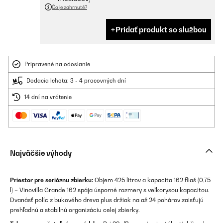
Čo je zahrnuté?
Pridať produkt so službou
Pripravené na odoslanie
Dodacia lehota: 3 - 4 pracovných dní
14 dní na vrátenie
Najväčšie výhody
Priestor pre serióznu zbierku:
Objem 425 litrov a kapacita 162 fliaš (0,75
l) – Vinovilla Grande 162 spája úsporné rozmery s veľkorysou kapacitou.
Dvanásť políc z bukového dreva plus držiak na až 24 pohárov zaisťujú
prehľadnú a stabilnú organizáciu celej zbierky.