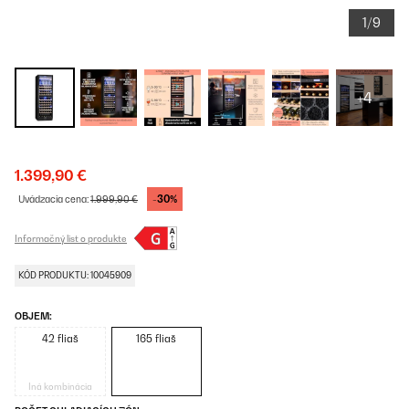
1/9
+4
1.399,90 €
-30%
Uvádzacia cena:
1.999,90 €
Informačný list o produkte
KÓD PRODUKTU: 10045909
OBJEM:
42 fliaš
165 fliaš
Iná kombinácia