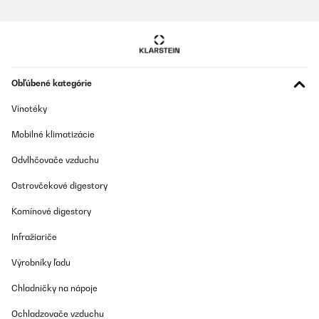
OVERENÁ KONTROLA
27/12/2024
top !
Obľúbené kategórie
Utilisateur d'Amazon
Vinotéky
Preložiť
Mobilné klimatizácie
OVERENÁ KONTROLA
Odvlhčovače vzduchu
22/12/2024
Ostrovčekové digestory
Prodotto robusto si vede la qualità
Komínové digestory
Utilisateur d'Amazon
Infražiariče
Preložiť
Výrobníky ľadu
Chladničky na nápoje
OVERENÁ KONTROLA
15/12/2024
Ochladzovače vzduchu