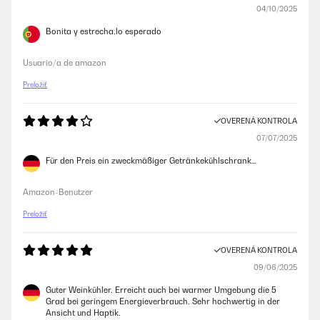
04/10/2025
Bonita y estrecha,lo esperado
Usuario/a de amazon
Preložiť
OVERENÁ KONTROLA
07/07/2025
Für den Preis ein zweckmäßiger Getränkekühlschrank…
Amazon-Benutzer
Preložiť
OVERENÁ KONTROLA
09/06/2025
Guter Weinkühler. Erreicht auch bei warmer Umgebung die 5
Grad bei geringem Energieverbrauch. Sehr hochwertig in der
Ansicht und Haptik.