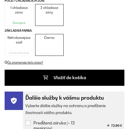
POČET CHLADIACÍCH ZÓN:
1 chladiaca
2 chladiace
zóna
zóny
Dostupné
ZÁKLADNÁ FARBA:
Nehrdzavejúca
Čierna
oceľ
Iná kombinácia
Čo znamenajú tieto stavy?
Vložiť do košíka
Ďalšie služby k vášmu produktu
Vyberte ďalšie služby na ochranu a predĺženie
životnosti vášho produktu.
Predĺžená záruka (+ 12
72,90 €
mesiacov)