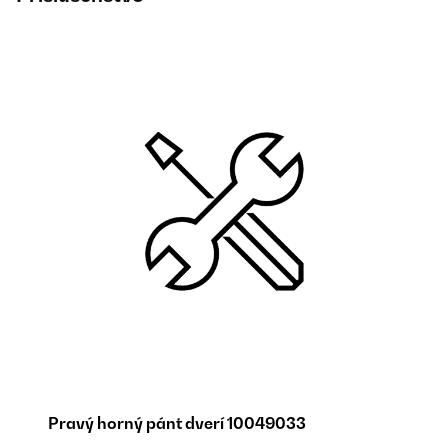
Pravý horný pánt dverí 10049033
SP