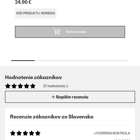
24,90 €
24
KÓD PRODUKTU: 10049033
KÓ
Vložiť do košíka
Hodnotenie zákazníkov
37 hodnotenia(-í)
Napíšte recenziu
Recenzie zákazníkov zo Slovenska
OVERENÁ KONTROLA