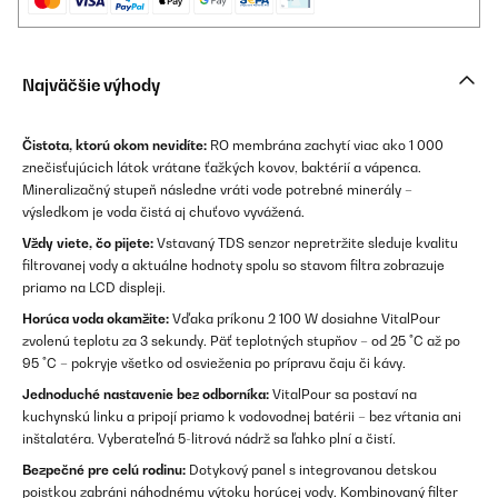
Najväčšie výhody
Čistota, ktorú okom nevidíte:
RO membrána zachytí viac ako 1 000
znečisťujúcich látok vrátane ťažkých kovov, baktérií a vápenca.
Mineralizačný stupeň následne vráti vode potrebné minerály –
výsledkom je voda čistá aj chuťovo vyvážená.
Vždy viete, čo pijete:
Vstavaný TDS senzor nepretržite sleduje kvalitu
filtrovanej vody a aktuálne hodnoty spolu so stavom filtra zobrazuje
priamo na LCD displeji.
Horúca voda okamžite:
Vďaka príkonu 2 100 W dosiahne VitalPour
zvolenú teplotu za 3 sekundy. Päť teplotných stupňov – od 25 °C až po
95 °C – pokryje všetko od osvieženia po prípravu čaju či kávy.
Jednoduché nastavenie bez odborníka:
VitalPour sa postaví na
kuchynskú linku a pripojí priamo k vodovodnej batérii – bez vŕtania ani
inštalatéra. Vyberateľná 5-litrová nádrž sa ľahko plní a čistí.
Bezpečné pre celú rodinu:
Dotykový panel s integrovanou detskou
poistkou zabráni náhodnému výtoku horúcej vody. Kombinovaný filter