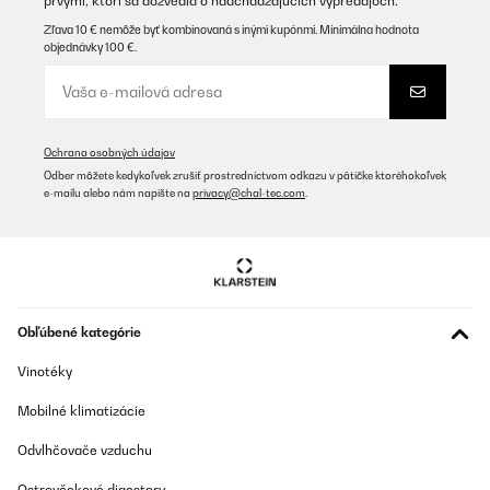
prvými, ktorí sa dozvedia o nadchádzajúcich výpredajoch.
Zľava 10 € nemôže byť kombinovaná s inými kupónmi. Minimálna hodnota
objednávky 100 €.
Ochrana osobných údajov
Odber môžete kedykoľvek zrušiť prostredníctvom odkazu v pätičke ktoréhokoľvek
e-mailu alebo nám napíšte na
privacy@chal-tec.com
.
Obľúbené kategórie
Vinotéky
Mobilné klimatizácie
Odvlhčovače vzduchu
Ostrovčekové digestory