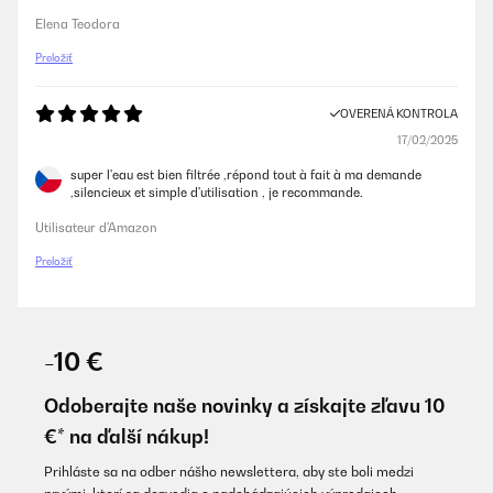
Elena Teodora
Preložiť
OVERENÁ KONTROLA
17/02/2025
super l'eau est bien filtrée ,répond tout à fait à ma demande
,silencieux et simple d'utilisation , je recommande.
Utilisateur d'Amazon
Preložiť
-10 €
Odoberajte naše novinky a získajte zľavu 10
€* na ďalší nákup!
Prihláste sa na odber nášho newslettera, aby ste boli medzi