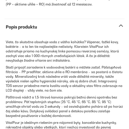
(PP + aktívne uhlie + RO) má životnosť až 12 mesiacov.
Popis produktu
Viete, čo skutočne obsahuje voda z vášho kohútika? Vápenec, ťažké kovy,
baktérie – a to len tie najčastejšie nečistoty. Klarstein VitalPour ich
odstraňuje priamo na kuchynskej linke pomocou reverznej osmózy, ktorá
zachytí viac ako 1 000 rôznych znečisťujúcich látok. A čo je dôležité:
nevyžaduje žiadne vŕtanie ani inštalatéra.
Stačí pripojiť zariadenie k vodovodnej batérii a môžete začať. Päťstupňová
filtrácia – PP predfilter, aktívne uhlie a RO membrána – sa postará o čistotu
vody. Mineralizačný krok následne vráti vode dôležité minerály, takže
výsledok nielen spĺňa hygienické nároky, ale aj dobre chutí. Integrovaný
TDS senzor priebežne meria kvalitu vody a aktuálny stav filtra zobrazuje na
LCD displeji – vždy viete, na čom ste.
Päťlitrová nádrž a 1,5-litrová kanvica pokryjú bežnú dennú spotrebu bez
problémov. Päť teplotných stupňov (25 °C, 45 °C, 65 °C, 85 °C, 95 °C)
umožňuje ohriať vodu za 3 sekundy – od osviežujúceho pohára až po horúci
čaj alebo kávu. Dotykový ovládací panel s detskou poistkou zaisťuje
bezpečné používanie v každej domácnosti.
VitalPour je ideálnym riešením pre nájomné byty, kancelárske kuchynky,
rekreačné objekty alebo všetkých, ktorí nechcú investovať do pevnej