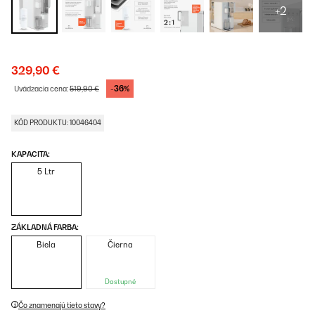
+2
329,90 €
-36%
Uvádzacia cena:
519,90 €
KÓD PRODUKTU: 10046404
KAPACITA:
5 Ltr
ZÁKLADNÁ FARBA:
Biela
Čierna
Dostupné
Čo znamenajú tieto stavy?