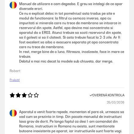
Manual de utilizare e cam degeaba. E greu sa intelegi de ce apar
diversele erori.
Ce nu e explicat deloc in tot pomelniucl asta tradus pe site e
modul de functionare: la filtrul cu osmoza inversa, apa cu
impuritati si minerale care nu trece de membrana se intoarce in
rezervorul din spate. Astfel, apa devine mai concentrata si
aparatul da o ER03. Atunci trebuie sa scoti rezervorul din spate,
sa il golesti si sa il clatesti. Si asta trebuie facut la 2-3 zile. Ar fi
fost excelent sa aiba o evacuare separata pt apa concentrata
care nu trece de membrana.
In rest, merge bine de o luna, filtreaza, incalzeste, face in mare ce
trebuie.
Debitul e mai mic decat la modele sub chiuveta, dar merge.
Robert
Preložiť
OVERENÁ KONTROLA
25/03/2026
Aparatul a venit foarte repede, momentan el pare ok, urmeaza sa
vad cum se prezinta in timp. Din pacate manualul de instructiuni
lasa grav de dorit. Pe langa faptul ca desi l-am comandat din
Romania, instructiuni in Romana nu exista, sunt mentionate
butoane inexistente pe aparat, iar instructiunile sunt foarte vagi.