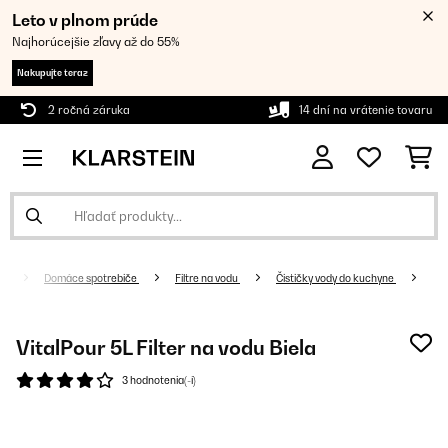
Leto v plnom prúde
Najhorúcejšie zľavy až do 55%
Nakupujte teraz
2 ročná záruka
14 dní na vrátenie tovaru
Domáce spotrebiče
Filtre na vodu
Čističky vody do kuchyne
VitalPour 5L Filter na vodu Biela
3 hodnotenia(-í)