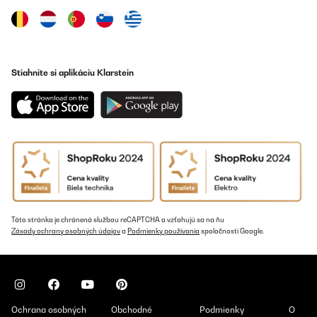
Stiahnite si aplikáciu Klarstein
Táto stránka je chránená službou reCAPTCHA a vzťahujú sa na ňu
Zásady ochrany osobných údajov
a
Podmienky používania
spoločnosti Google.
Ochrana osobných
Obchodné
Podmienky
O