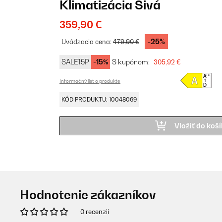
Klimatizácia Sivá
359,90 €
-25%
Uvádzacia cena:
479,90 €
SALE15P
-15%
S kupónom:
305,92 €
Informačný list o produkte
KÓD PRODUKTU: 10048069
Vložiť do koš
Hodnotenie zákazníkov
0 recenzií