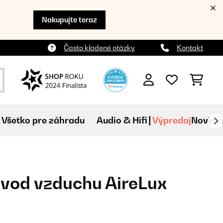
Nakupujte teraz
Často kladené otázky
Kontakt
Všetko pre záhradu
Audio & Hifi
Výpredaj
Novink
vod vzduchu AireLux