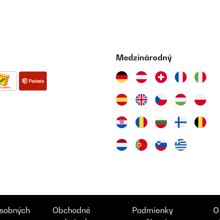
Medzinárodný
sobných
Obchodné
Podmienky
O