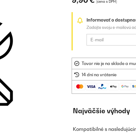
9,90 €
(cena s DPH)
Informovať o dostupno
Zadajte svoju e-mailovú a
Tovar nie je na sklade a mu
14 dní na vrátenie
Najväčšie výhody
Kompatibilné s nasledujúci