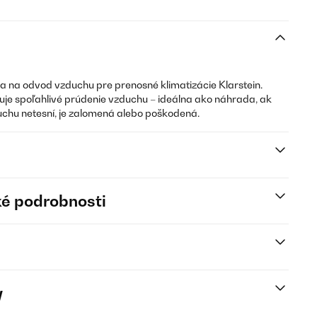
ca na odvod vzduchu pre prenosné klimatizácie Klarstein.
je spoľahlivé prúdenie vzduchu – ideálna ako náhrada, ak
hu netesní, je zalomená alebo poškodená.
é podrobnosti
y