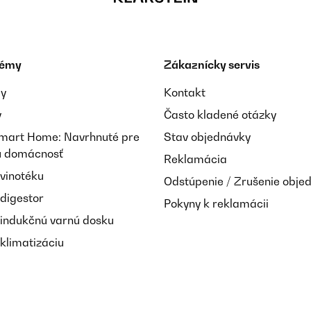
témy
Zákaznícky servis
ay
Kontakt
y
Často kladené otázky
Smart Home: Navrhnuté pre
Stav objednávky
nú domácnosť
Reklamácia
 vinotéku
Odstúpenie / Zrušenie obje
 digestor
Pokyny k reklamácii
 indukčnú varnú dosku
klimatizáciu