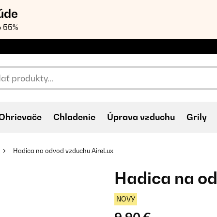
úde
o 55%
Ohrievače
Chladenie
Úprava vzduchu
Grily
Hadica na odvod vzduchu AireLux
Hadica na od
NOVÝ