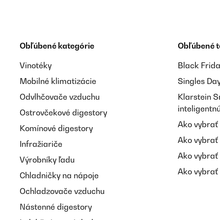
Obľúbené kategórie
Obľúbené 
Vinotéky
Black Frid
Mobilné klimatizácie
Singles Da
Odvlhčovače vzduchu
Klarstein 
inteligent
Ostrovčekové digestory
Ako vybrať
Komínové digestory
Ako vybrať
Infražiariče
Ako vybrať
Výrobníky ľadu
Ako vybrať 
Chladničky na nápoje
Ochladzovače vzduchu
Nástenné digestory