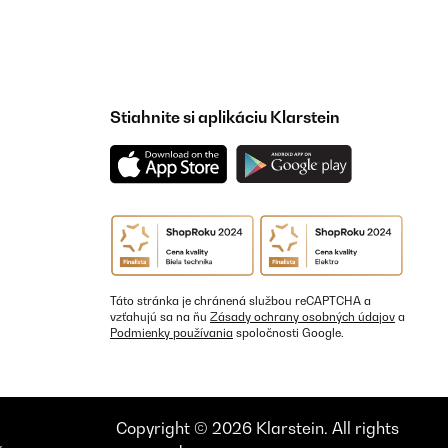
Stiahnite si aplikáciu Klarstein
Táto stránka je chránená službou reCAPTCHA a
vzťahujú sa na ňu
Zásady ochrany osobných údajov
a
Podmienky používania
spoločnosti Google.
Copyright © 2026 Klarstein. All rights