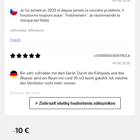
24/06/2025
Je l’ai acheté en 2023 et depuis jamais le moindre problème, il
fonctionne toujours aussi ’’ fraîchement ’’ Je recommande la
marque est fiable
Utilisateur d'Amazon
Preložiť
OVERENÁ KONTROLA
14/06/2025
Bin sehr zufrieden mit dem Gerät. Durch die Kühlpads und das
Wasser wird ein Raum mit rund 20 m2 leicht gekühlt. Ich möchte
den Ventilator nicht mehr missen.
Amazon-Benutzer
Zobraziť všetky hodnotenia zákazníkov
Preložiť
OVERENÁ KONTROLA
06/12/2024
-10 €
Saludos, después de éste verano puedo decir que éste aparato dá