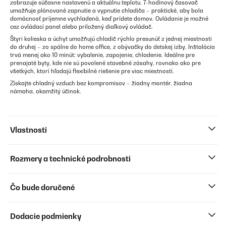
zobrazuje súčasne nastavenú a aktuálnu teplotu. 7-hodinový časovač
umožňuje plánované zapnutie a vypnutie chladiča – praktické, aby bola
domácnosť príjemne vychladená, keď prídete domov. Ovládanie je možné
cez ovládací panel alebo priložený diaľkový ovládač.
Štyri kolieska a úchyt umožňujú chladič rýchlo presunúť z jednej miestnosti
do druhej – zo spálne do home office, z obývačky do detskej izby. Inštalácia
trvá menej ako 10 minút: vybalenie, zapojenie, chladenie. Ideálne pre
prenajaté byty, kde nie sú povolené stavebné zásahy, rovnako ako pre
všetkých, ktorí hľadajú flexibilné riešenie pre viac miestností.
Získajte chladný vzduch bez kompromisov – žiadny montér, žiadna
námaha, okamžitý účinok.
Vlastnosti
Rozmery a technické podrobnosti
Čo bude doručené
Dodacie podmienky