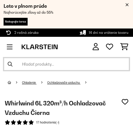
Leto v plnom prúde
Najhorúcejšie zľavy až do 55%
Nakupujte teraz
2 ročná záruka
14 dní na vrátenie tovaru
Chladenie
Ochladzovače vzduchu
Whirlwind 6L 320m³/h Ochladzovač
Vzduchu Čierna
17 hodnotenia(-í)