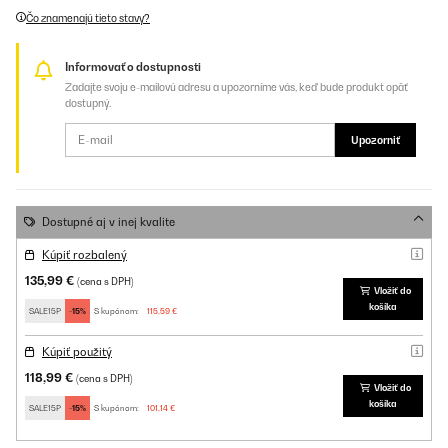
Čo znamenajú tieto stavy?
Informovať o dostupnosti
Zadajte svoju e-mailovú adresu a upozorníme vás, keď bude produkt opäť
dostupný.
Upozorniť
Dostupné aj v inej kvalite
Kúpiť rozbalený
135,99 €
(cena s DPH)
Vložiť do
košíka
SALE15P
-15%
S kupónom:
115,59 €
Kúpiť použitý
118,99 €
(cena s DPH)
Vložiť do
košíka
SALE15P
-15%
S kupónom:
101,14 €