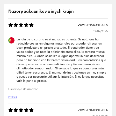
Názory zákazníkov z iných krajín
OVERENÁ KONTROLA
12/07/2025
La joia de la corona es el motor, es potente. Se nota que han
reducido costes en algunos materiales para poder ofrecer un
buen producto a un precio ajustado. El ventilador tiene tres
velocidades y se nota la diferència entre ellas, la tercera mueve
mucho aire. Cuando se utiliza el agua aporta un plus de frescor
pero no funciona con la tercera velocidad. Hay comentarios que
dicen que no es un aire acondicionado y tienen razón, és un
climatizador evaporizador. Si se sabe lo que se compra es más
difícil tener sorpresas. El manual de instrucciones es muy simple
y puede ser necesario utilizar la intuición. Si es lo que necesitas
vale la pena el precio.
Usuario/a de amazon
Preložiť
OVERENÁ KONTROLA