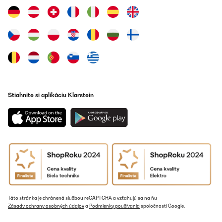
Luftfeuchte, welches den Kühleffekt des Ventilators erhöht. Das
ganze ist vergleichbar mit Omas Keramikbehältern an der
Heizung, damit die Luft nicht so trocken ist. Nur dass dieses
System eben in einem Ventilator verbaut ist. Nicht mehr, und nicht
weniger. Bei uns ist der Klarstein im Wohnzimmer aktiv, und das
bei den aktuellen Außentemperaturen von 30°C+ täglich. Dabei
vor allem, wenn man vom draußen kommt, und erst einmal
akklimatisieren möchte, tut der Klarstein sehr angenehm und
leise was er soll: Luft bewegen und damit kühlen. Im Unterschied
zu herkömmlichen Ventilatoren verteilt er die Luft wesentlich
gleichmäßiger und ist auch in unserem gut 27qm Wohnzimmer an
jeder Ecke spürbar, aber bei weitem nicht so störend, wie ein
Stiahnite si aplikáciu Klarstein
Ventilator mit Schwenkfunktion. Die Fernbedingung ist kein
Reichweitenwunder aber funktioniert tadellos von der Couch zum
4m entfernten Gerät. Einzig beim Einschalten verströmt der
Klarstein nach wie vor einen Plastikgeruch, welcher aber
unmittelbar nachlässt und keine Abwertung rechtfertigt. Ein
gutes Gerät. Betrachtet man die Preise für manche
Turmventilatoren bekannter Marken sind 150€ auch schon
knackig aber ok. Wir würden ihn wieder kaufen.
Amazon-Benutzer
Preložiť
Táto stránka je chránená službou reCAPTCHA a vzťahujú sa na ňu
Zásady ochrany osobných údajov
a
Podmienky používania
spoločnosti Google.
OVERENÁ KONTROLA
01/03/2021