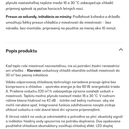
plynule nastaviteľnej teplote medzi 16 a 30 °C zabezpečuje chladič
príjemný spánok aj počas horúcich letných nocí.
Presun za sekundy, inštalácia za minúty:
Podlahové kolieska a držadlo
umožňujú ľahký presun chladiča z miestnosti do miestnosti – bez
náradia, bez montáže, pripravený na použitie za menej ako 10 minút.
Popis produktu
Keď teplo robí miestnosť neznesiteľnou, nie sú potrební žiadni remeselníci
ani vŕtačka –
Klarstein
vzduchový chladič okamžite ochladí miestnosti do
30 m² bez pevnej inštalácie.
Vďaka odparovacej chladiacej technológii zariadenie pracuje úplne bez
kompresora a chladiva – spotreba energie je iba 60 W, energetická trieda
A. Prúdenie vzduchu 320 m³/h zabezpečuje výrazne sviežejší vzduch v
miestnosti. Teplotu možno plynule nastaviť medzi 16 a 30 °C. V nočnom
režime klesne hlučnosť na 42 dB – tichšie než bežný rozhovor, aby ste
mohli nerušene spať. Integrovaná funkcia odvlhčovania navyše znižuje
vlhkosť vzduchu a robí dusné letné dni výrazne príjemnejšími.
6-litrová nádrž na vodu je odnímateľná a pohodlne sa plní; akustický signál
a indikátor hladiny vody upozornia na potrebu doplnenia. Dva opakovane
použiteľné chladiace akumulátory zosilňujú chladivý efekt. LED displej