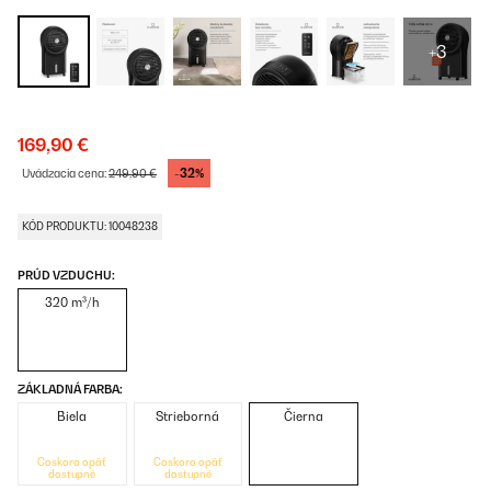
+3
169,90 €
-32%
Uvádzacia cena:
249,90 €
KÓD PRODUKTU: 10048238
PRÚD VZDUCHU:
320 m³/h
ZÁKLADNÁ FARBA:
Biela
Strieborná
Čierna
Čoskoro opäť
Čoskoro opäť
dostupné
dostupné