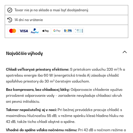
Tovar nie je na sklade a musí byť doobjednaný.
14 dní na vrátenie
Najväčšie výhody
Chladí veľkorysé priestory efektívne:
S prietokom vzduchu 320 m³/h a
spotrebou energie iba 60 W (energetická trieda A) zásobuje chladič
spoľahlivo priestory do 30 m² čerstvým vzduchom.
Bez kompresora, bez chladiacej látky:
Odparovacie chladenie využíva
prirodzené odparovanie vody – zariadenie nevyžaduje chladiaci okruh
ani pevnú inštaláciu.
Takmer nepočuteľný aj v noci:
Pri bežnej prevádzke pracuje chladič s
maximálnou hlučnosťou 55 dB; v režime spánku klesá hladina hluku na
42 dB, takže ticho chladí obytné a spálne.
Vhodné do spálne vďaka nočnému režimu:
Pri 42 dB v nočnom režime a