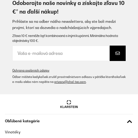
con creces la talla, eso sï, importante leer las instrucciones de la
Odoberajte naše novinky a získajte zľavu 10
empresa y el aparato te dará las alegrías deseadas para el
€* na ďalší nákup!
verano.
Usuario/a de amazon
Prihláste sa na odber nášho newslettera, aby ste boli medzi
prvými, ktorí sa dozvedia o nadchádzajúcich výpredajoch.
Preložiť
Zľava 10 € nemôže byť kombinovaná s inými kupónmi. Minimálna hodnota
objednávky 100 €.
OVERENÁ KONTROLA
29/07/2024
Der Luftkühler wurde sogar vor dem geplanten Termin geliefert.
Im Schlafzimmer unter dem Dach ist es jetzt wieder angenehm zu
Ochrana osobných údajov
schlafen. Ich bin zufrieden.
Odber môžete kedykoľvek zrušiť prostredníctvom odkazu v pätičke ktoréhokoľvek
e-mailu alebo nám napíšte na
privacy@chal-tec.com
.
Amazon-Benutzer
Preložiť
OVERENÁ KONTROLA
12/07/2023
Obľúbené kategórie
Merci au service client! Il faut être patient, mais les retours sont
positifs ! Contacté par mail , plus simple et rapide! Une réponse
Vinotéky
sous 48h …