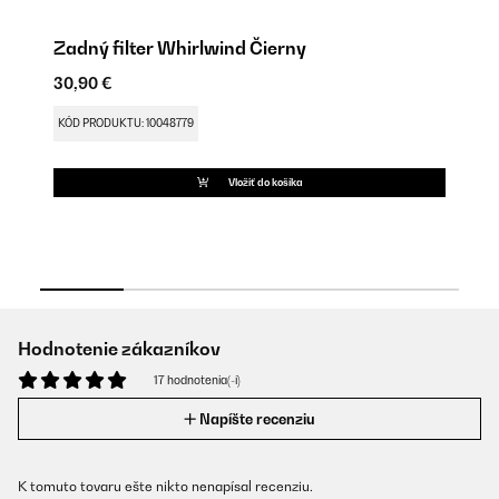
Zadný filter Whirlwind Čierny
Ch
30,90 €
30
KÓD PRODUKTU: 10048779
KÓ
Vložiť do košíka
Hodnotenie zákazníkov
17 hodnotenia(-í)
Napíšte recenziu
K tomuto tovaru ešte nikto nenapísal recenziu.