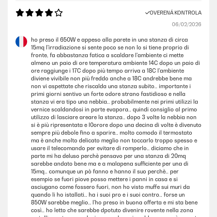
OVERENÁ KONTROLA
06/02/2026
ho preso il 650W e appeso alla parete in una stanza di circa
15mq l'irradiazione si sente poco se non lo si tiene proprio di
fronte, fa abbastanza fatica a scaldare l'ambiente ci mette
almeno un paio di ore temperatura ambiente 14C dopo un paio di
ore raggiunge i 17C dopo più tempo arriva a 18C l'ambiente
diviene vivibile non più freddo anche a 18C andrebbe bene ma
non vi aspettate che riscalda una stanza subito.. importante i
primi giorni sentivo un forte odore strano fastidioso e nella
stanza vi era tipo una nebbia.. probabilmente nei primi utilizzi la
vernice scaldandosi in parte evapora.. quindi consiglio al primo
utilizzo di lasciare areare la stanza.. dopo 3 volte la nebbia non
si è più ripresentata e l0orore dopo una decina di volte è divenuto
sempre più debole fino a sparire.. molto comodo il termostato
ma è anche molto delicato meglio non toccarlo troppo spesso e
usare il telecomando per evitare di romperlo.. diciamo che in
parte mi ha deluso perchè pensavo per una stanza di 20mq
sarebbe andato bene ma e a malapena sufficiente per una di
15mq.. comunque un pò fanno e hanno il suo perchè.. per
esempio se fuori piove posso mettere i panni in casa e si
asciugano come fossero fuori, non ho visto muffe sui muri da
quando li ho istallati.. ha i suoi pro e i suoi contro.. forse un
850W sarebbe meglio.. l'ho preso in buona offerta e mi sta bene
così.. ho letto che sarebbe dpotuto divenire rovente nella zona