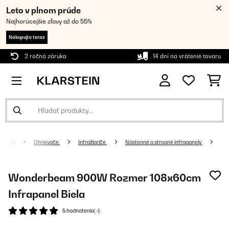
Leto v plnom prúde
Najhorúcejšie zľavy až do 55%
Nakupujte teraz
2 ročná záruka
14 dní na vrátenie tovaru
Ohrievače
Infražiariče
Nástenné a stropné infrapanely
Wonderbeam 900W Rozmer 108x60cm
Infrapanel Biela
5 hodnotenia(-í)