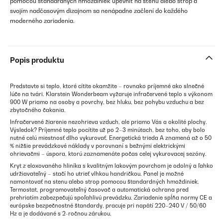
pomocou štandardných hmoždiniek upevniť na stenu alebo strop a
svojím nadčasovým dizajnom sa nenápadne začlení do každého
moderného zariadenia.
Popis produktu
Predstavte si teplo, ktoré cítite okamžite – rovnako príjemné ako slnečné
lúče na tvári. Klarstein Wonderbeam vyžaruje infračervené teplo s výkonom
900 W priamo na osoby a povrchy, bez hluku, bez pohybu vzduchu a bez
zbytočného čakania.
Infračervené žiarenie nezohrieva vzduch, ale priamo Vás a okolité plochy.
Výsledok? Príjemné teplo pocítite už po 2–3 minútach, bez toho, aby bolo
nutné celú miestnosť dlho vykurovať. Energetická trieda A znamená až o 50
% nižšie prevádzkové náklady v porovnaní s bežnými elektrickými
ohrievačmi – úspora, ktorú zaznamenáte počas celej vykurovacej sezóny.
Kryt z eloxovaného hliníka s kvalitným lakovým povrchom je odolný a ľahko
udržiavateľný – stačí ho utrieť vlhkou handričkou. Panel je možné
namontovať na stenu alebo strop pomocou štandardných hmoždiniek.
Termostat, programovateľný časovač a automatická ochrana pred
prehriatím zabezpečujú spoľahlivú prevádzku. Zariadenie spĺňa normy CE a
európske bezpečnostné štandardy, pracuje pri napätí 220–240 V / 50/60
Hz a je dodávané s 2-ročnou zárukou.