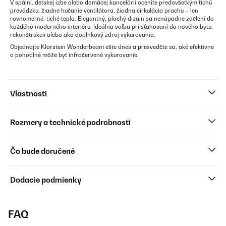
V spálni, detskej izbe alebo domácej kancelárii oceníte predovšetkým tichú
prevádzku: žiadne hučanie ventilátora, žiadna cirkulácia prachu – len
rovnomerné, tiché teplo. Elegantný, plochý dizajn sa nenápadne začlení do
každého moderného interiéru. Ideálna voľba pri sťahovaní do nového bytu,
rekonštrukcii alebo ako doplnkový zdroj vykurovania.
Objednajte Klarstein Wonderbeam ešte dnes a presvedčte sa, aké efektívne
a pohodlné môže byť infračervené vykurovanie.
Vlastnosti
Rozmery a technické podrobnosti
Čo bude doručené
Dodacie podmienky
FAQ