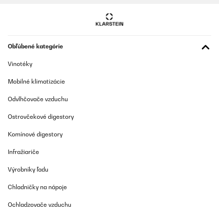
Usuario/a de amazon
Preložiť
Obľúbené kategórie
Vinotéky
Mobilné klimatizácie
Odvlhčovače vzduchu
Ostrovčekové digestory
Komínové digestory
Infražiariče
Výrobníky ľadu
Chladničky na nápoje
Ochladzovače vzduchu