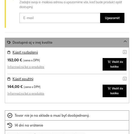
Zadajte svoju e-mailovú adresu a upozorníme vás, keď bude produkt opäť
dostupný.
Upozorniť
Dostupné aj v inej kvalite
Kúpiť rozbalený
152,00 €
(cena s DPH)
Vložiť do
Informačný list o produkte
košíka
Kúpiť použitý
144,00 €
(cena s DPH)
Vložiť do
Informačný list o produkte
košíka
Tovar nie je na sklade a musí byť doobjednaný.
14 dní na vrátenie