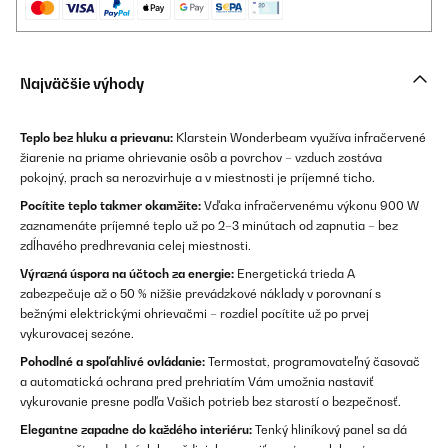
Najväčšie výhody
Teplo bez hluku a prievanu:
Klarstein Wonderbeam využíva infračervené
žiarenie na priame ohrievanie osôb a povrchov – vzduch zostáva
pokojný, prach sa nerozvirhuje a v miestnosti je príjemné ticho.
Pocítite teplo takmer okamžite:
Vďaka infračervenému výkonu 900 W
zaznamenáte príjemné teplo už po 2–3 minútach od zapnutia – bez
zdĺhavého predhrevania celej miestnosti.
Výrazná úspora na účtoch za energie:
Energetická trieda A
zabezpečuje až o 50 % nižšie prevádzkové náklady v porovnaní s
bežnými elektrickými ohrievačmi – rozdiel pocítite už po prvej
vykurovacej sezóne.
Pohodlné a spoľahlivé ovládanie:
Termostat, programovateľný časovač
a automatická ochrana pred prehriatím Vám umožnia nastaviť
vykurovanie presne podľa Vašich potrieb bez starostí o bezpečnosť.
Elegantne zapadne do každého interiéru:
Tenký hliníkový panel sa dá