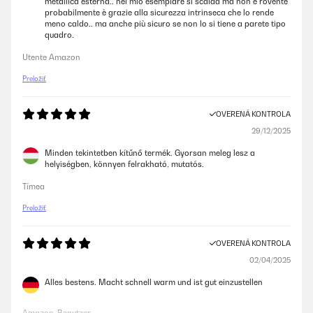
metallica esterna.. nel mio esemplare si scalda ma non è rovente
probabilmente è grazie alla sicurezza intrinseca che lo rende
meno caldo.. ma anche più sicuro se non lo si tiene a parete tipo
quadro.
Utente Amazon
Preložiť
OVERENÁ KONTROLA
29/12/2025
Minden tekintetben kítűnő termék. Gyorsan meleg lesz a
helyiségben, könnyen felrakható, mutatós.
Tímea
Preložiť
OVERENÁ KONTROLA
02/04/2025
Alles bestens. Macht schnell warm und ist gut einzustellen