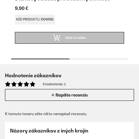
9,90 €
15
KÓD PRODUKTU: 10048185
KÓ
Vložiť do košíka
Hodnotenie zákazníkov
5 hodnotenia(-í)
Napíšte recenziu
K tomuto tovaru ešte nikto nenapísal recenziu.
Názory zákazníkov z iných krajín