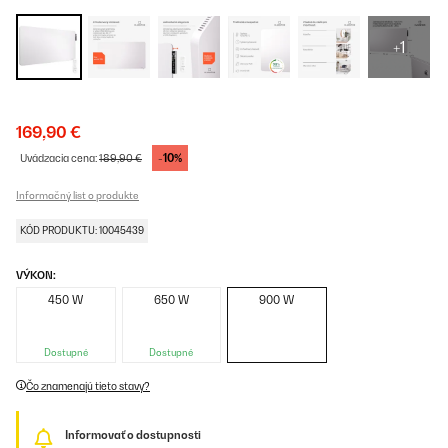
+1
169,90 €
-10%
Uvádzacia cena:
189,90 €
Informačný list o produkte
KÓD PRODUKTU: 10045439
VÝKON:
450 W
650 W
900 W
Dostupné
Dostupné
Čo znamenajú tieto stavy?
Informovať o dostupnosti