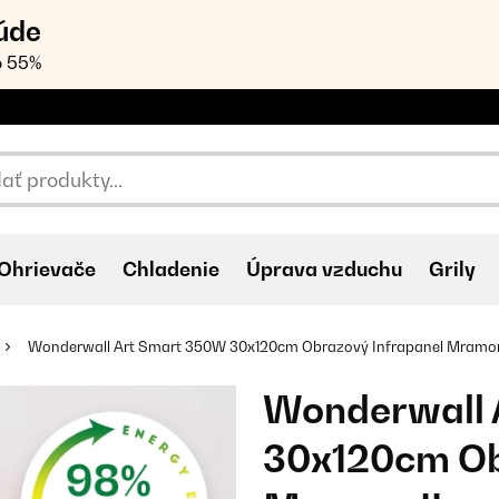
úde
o 55%
Ohrievače
Chladenie
Úprava vzduchu
Grily
Wonderwall Art Smart 350W 30x120cm Obrazový Infrapanel Mramor
Wonderwall 
30x120cm Ob