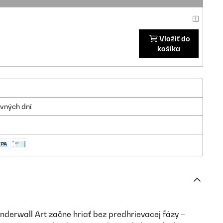
Vložiť do
košíka
ovných dní
derwall Art začne hriať bez predhrievacej fázy –