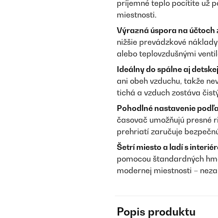
príjemné teplo pocítite už
miestnosti.
Výrazná úspora na účtoch z
nižšie prevádzkové náklady
alebo teplovzdušnými venti
Ideálny do spálne aj detskej
ani obeh vzduchu, takže nev
tichá a vzduch zostáva čistý
Pohodlné nastavenie podľa 
časovač umožňujú presné ri
prehriatí zaručuje bezpečn
Šetrí miesto a ladí s interié
pomocou štandardných hmož
modernej miestnosti – neza
Popis produktu