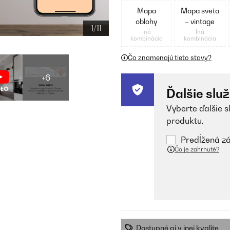
Mapa
Mapa sveta
oblohy
– vintage
1/11
Iná
Iná
kombinácia
kombinácia
Čo znamenajú tieto stavy?
+6
Ďalšie slu
Vyberte ďalšie s
produktu.
Predĺžená zá
Čo je zahrnuté?
Dostupné aj v inej kvalite