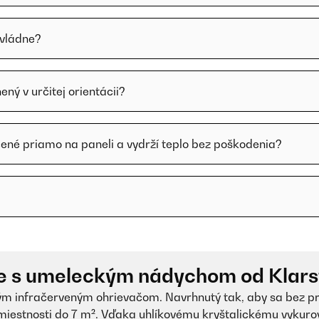
zvládne?
ný v určitej orientácii?
čené priamo na paneli a vydrží teplo bez poškodenia?
ie s umeleckým nádychom od Klars
ým infračerveným ohrievačom. Navrhnutý tak, aby sa bez pr
miestnosti do 7 m². Vďaka uhlíkovému kryštalickému vykuro