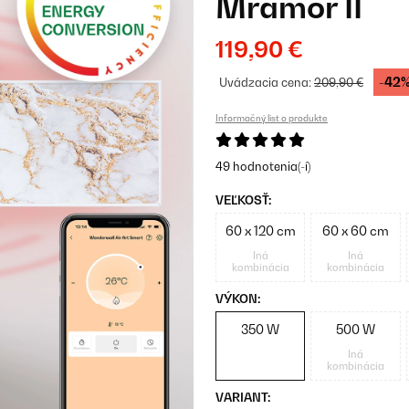
Mramor II
119,90 €
-42
Uvádzacia cena:
209,90 €
Informačný list o produkte
49 hodnotenia(-í)
VEĽKOSŤ:
60 x 120 cm
60 x 60 cm
Iná
Iná
kombinácia
kombinácia
VÝKON:
350 W
500 W
Iná
kombinácia
VARIANT: