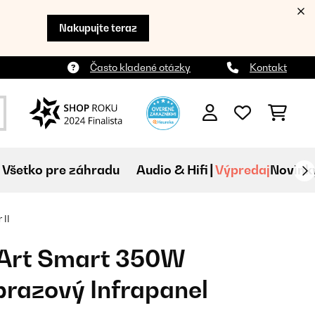
Nakupujte teraz
Často kladené otázky
Kontakt
Všetko pre záhradu
Audio & Hifi
Výpredaj
Novink
 II
Art Smart 350W
razový Infrapanel