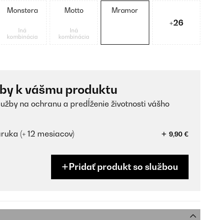
Monstera
Motto
Mramor
+26
Iná
Iná
kombinácia
kombinácia
žby k vášmu produktu
lužby na ochranu a predĺženie životnosti vášho
ruka (+ 12 mesiacov)
9,90 €
Pridať produkt so službou