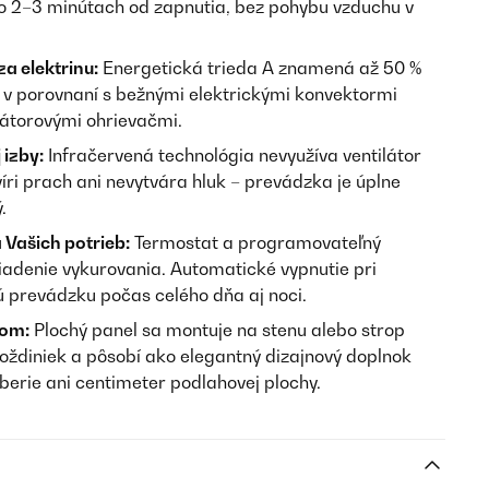
 po 2–3 minútach od zapnutia, bez pohybu vzduchu v
a elektrinu:
Energetická trieda A znamená až 50 %
 v porovnaní s bežnými elektrickými konvektormi
látorovými ohrievačmi.
 izby:
Infračervená technológia nevyužíva ventilátor
íri prach ani nevytvára hluk – prevádzka je úplne
.
Vašich potrieb:
Termostat a programovateľný
adenie vykurovania. Automatické vypnutie pri
ú prevádzku počas celého dňa aj noci.
rom:
Plochý panel sa montuje na stenu alebo strop
diniek a pôsobí ako elegantný dizajnový doplnok
berie ani centimeter podlahovej plochy.