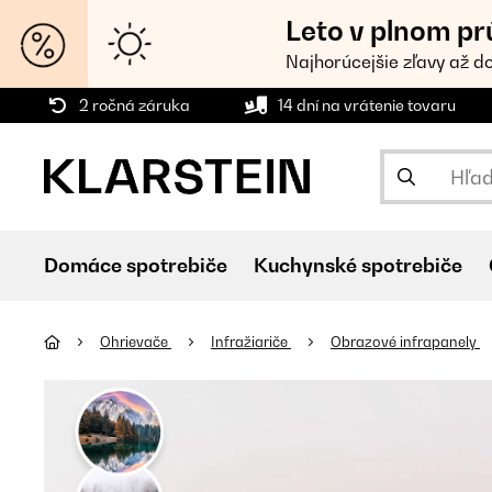
Leto v plnom pr
Najhorúcejšie zľavy až d
2 ročná záruka
14 dní na vrátenie tovaru
Domáce spotrebiče
Kuchynské spotrebiče
Ohrievače
Infražiariče
Obrazové infrapanely