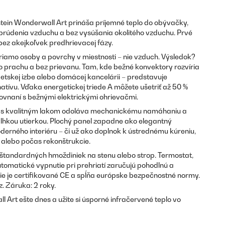
tein Wonderwall Art prináša príjemné teplo do obývačky,
z prúdenia vzduchu a bez vysúšania okolitého vzduchu. Prvé
 bez akejkoľvek predhrievacej fázy.
riamo osoby a povrchy v miestnosti – nie vzduch. Výsledok?
ho prachu a bez prievanu. Tam, kde bežné konvektory rozvíria
 detskej izbe alebo domácej kancelárii – predstavuje
tívu. Vďaka energetickej triede A môžete ušetriť až 50 %
vnaní s bežnými elektrickými ohrievačmi.
a s kvalitným lakom odoláva mechanickému namáhaniu a
vlhkou utierkou. Plochý panel zapadne ako elegantný
erného interiéru – či už ako doplnok k ústrednému kúreniu,
 alebo počas rekonštrukcie.
andardných hmoždiniek na stenu alebo strop. Termostat,
matické vypnutie pri prehriatí zaručujú pohodlnú a
e je certifikované CE a spĺňa európske bezpečnostné normy.
. Záruka: 2 roky.
 Art ešte dnes a užite si úsporné infračervené teplo vo