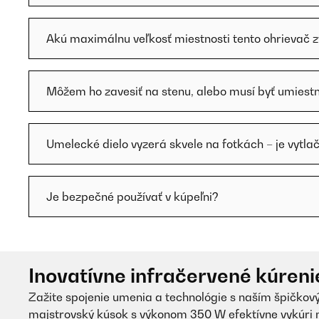
Akú maximálnu veľkosť miestnosti tento ohrievač 
Môžem ho zavesiť na stenu, alebo musí byť umiestne
Umelecké dielo vyzerá skvele na fotkách – je vytla
Je bezpečné používať v kúpeľni?
Inovatívne infračervené kúren
Zažite spojenie umenia a technológie s naším špičkov
majstrovský kúsok s výkonom 350 W efektívne vykúri 