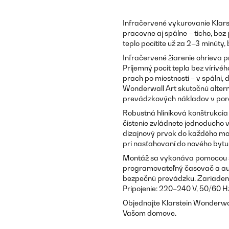
Infračervené vykurovanie Klars
pracovne aj spálne – ticho, be
teplo pocítite už za 2–3 minúty,
Infračervené žiarenie ohrieva p
Príjemný pocit tepla bez vírivé
prach po miestnosti – v spálni,
Wonderwall Art skutočnú alterna
prevádzkových nákladov v poro
Robustná hliníková konštrukci
čistenie zvládnete jednoducho 
dizajnový prvok do každého mod
pri nasťahovaní do nového bytu
Montáž sa vykonáva pomocou št
programovateľný časovač a auto
bezpečnú prevádzku. Zariadeni
Pripojenie: 220–240 V, 50/60 Hz
Objednajte Klarstein Wonderwall
Vašom domove.