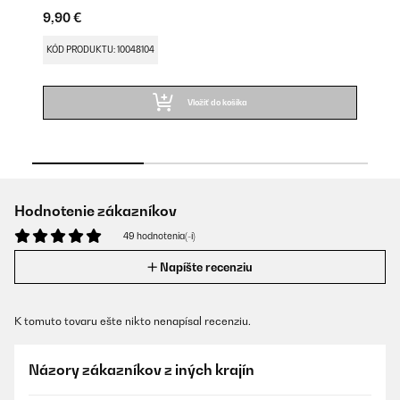
9,90 €
73
KÓD PRODUKTU: 10048104
KÓ
Vložiť do košíka
Hodnotenie zákazníkov
49 hodnotenia(-í)
Napíšte recenziu
K tomuto tovaru ešte nikto nenapísal recenziu.
Názory zákazníkov z iných krajín