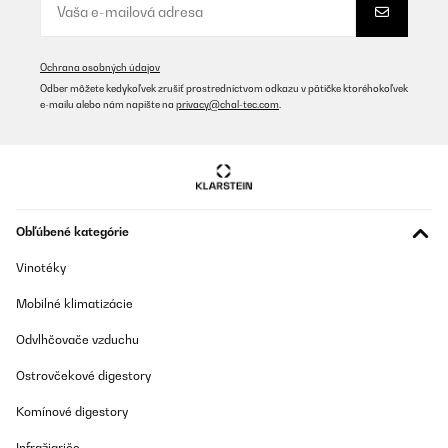
OVERENÁ KONTROLA
02/02/2026
Macht sich optisch toll im Zimmer. Habe es direkt an der Wand
Ochrana osobných údajov
neben dem Bett. Es wird sofort angenehm warm und die App
Odber môžete kedykoľvek zrušiť prostredníctvom odkazu v pätičke ktoréhokoľvek
Steuerung und Verbindung funktioniert sehr gut!
e-mailu alebo nám napíšte na
privacy@chal-tec.com
.
Amazon-Benutzer
Preložiť
OVERENÁ KONTROLA
28/01/2026
Obľúbené kategórie
Das Thema Infrarot Heizung zieht bei mir zum ersten mal
Vinotéky
ein.Mein Ziel ist Eine Notheizung für einen Stromausfall zu haben.
Im Zusammenspiel mit einem Energiespeicher ist dann auch ein
Mobilné klimatizácie
Zimmer im Winter warm. Ist zwar dafür nicht gedacht
funktioniert aber trotzdem.
Odvlhčovače vzduchu
Amazon-Benutzer
Ostrovčekové digestory
Preložiť
Komínové digestory
OVERENÁ KONTROLA
Infražiariče