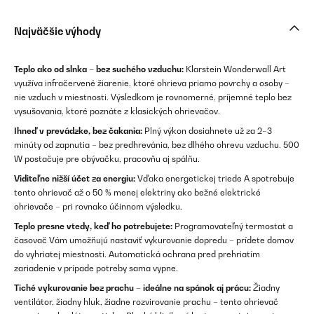
Najväčšie výhody
Teplo ako od slnka – bez suchého vzduchu:
Klarstein Wonderwall Art
využíva infračervené žiarenie, ktoré ohrieva priamo povrchy a osoby –
nie vzduch v miestnosti. Výsledkom je rovnomerné, príjemné teplo bez
vysušovania, ktoré poznáte z klasických ohrievačov.
Ihneď v prevádzke, bez čakania:
Plný výkon dosiahnete už za 2–3
minúty od zapnutia – bez predhrevánia, bez dlhého ohrevu vzduchu. 500
W postačuje pre obývačku, pracovňu aj spálňu.
Viditeľne nižší účet za energiu:
Vďaka energetickej triede A spotrebuje
tento ohrievač až o 50 % menej elektriny ako bežné elektrické
ohrievače – pri rovnako účinnom výsledku.
Teplo presne vtedy, keď ho potrebujete:
Programovateľný termostat a
časovač Vám umožňujú nastaviť vykurovanie dopredu – prídete domov
do vyhriatej miestnosti. Automatická ochrana pred prehriatím
zariadenie v prípade potreby sama vypne.
Tiché vykurovanie bez prachu – ideálne na spánok aj prácu:
Žiadny
ventilátor, žiadny hluk, žiadne rozvirovanie prachu – tento ohrievač