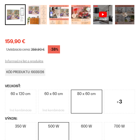
+5
159,90 €
-38%
Uvádzacia cena:
259,90 €
Informačný list o produkte
KÓD PRODUKTU: 10035126
VEĽKOSŤ:
60 x 120 cm
60 x 60 cm
80 x 60 cm
+3
Iná kombinácia
Iná kombinácia
VÝKON:
350 W
500 W
600 W
700 W