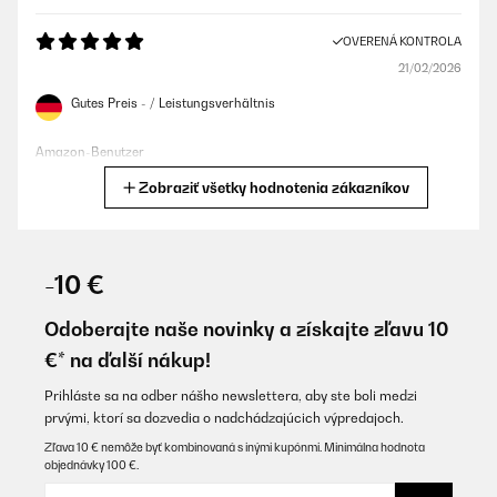
OVERENÁ KONTROLA
21/02/2026
Gutes Preis - / Leistungsverhältnis
Amazon-Benutzer
Zobraziť všetky hodnotenia zákazníkov
Preložiť
OVERENÁ KONTROLA
07/02/2026
-10 €
Sehr dekorative Heizung die keinen Platz wegnimmt. Natürlich
darf man nicht erwarten das man mit 160 Watt einen großen
Odoberajte naše novinky a získajte zľavu 10
Raum heizen kann. Aber in meinem Partyraum ist sie als
€* na ďalší nákup!
Frostschutz verbaut und bringt immerhin 5 Grad mehr
Temperatur in den Raum ohne die Kosten explodieren zu lassen.
Prihláste sa na odber nášho newslettera, aby ste boli medzi
Amazon-Benutzer
prvými, ktorí sa dozvedia o nadchádzajúcich výpredajoch.
Preložiť
Zľava 10 € nemôže byť kombinovaná s inými kupónmi. Minimálna hodnota
objednávky 100 €.