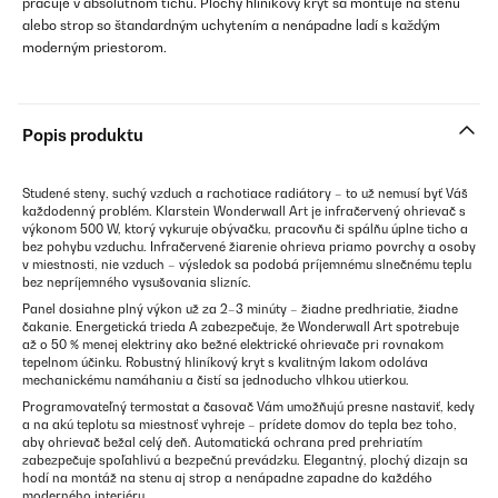
pracuje v absolútnom tichu. Plochý hliníkový kryt sa montuje na stenu
alebo strop so štandardným uchytením a nenápadne ladí s každým
moderným priestorom.
Popis produktu
Studené steny, suchý vzduch a rachotiace radiátory – to už nemusí byť Váš
každodenný problém. Klarstein Wonderwall Art je infračervený ohrievač s
výkonom 500 W, ktorý vykuruje obývačku, pracovňu či spálňu úplne ticho a
bez pohybu vzduchu. Infračervené žiarenie ohrieva priamo povrchy a osoby
v miestnosti, nie vzduch – výsledok sa podobá príjemnému slnečnému teplu
bez nepríjemného vysušovania slizníc.
Panel dosiahne plný výkon už za 2–3 minúty – žiadne predhriatie, žiadne
čakanie. Energetická trieda A zabezpečuje, že Wonderwall Art spotrebuje
až o 50 % menej elektriny ako bežné elektrické ohrievače pri rovnakom
tepelnom účinku. Robustný hliníkový kryt s kvalitným lakom odoláva
mechanickému namáhaniu a čistí sa jednoducho vlhkou utierkou.
Programovateľný termostat a časovač Vám umožňujú presne nastaviť, kedy
a na akú teplotu sa miestnosť vyhreje – prídete domov do tepla bez toho,
aby ohrievač bežal celý deň. Automatická ochrana pred prehriatím
zabezpečuje spoľahlivú a bezpečnú prevádzku. Elegantný, plochý dizajn sa
hodí na montáž na stenu aj strop a nenápadne zapadne do každého
moderného interiéru.