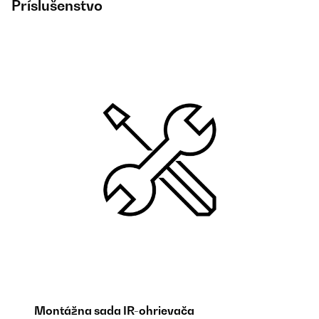
Príslušenstvo
Montážna sada IR-ohrievača
T