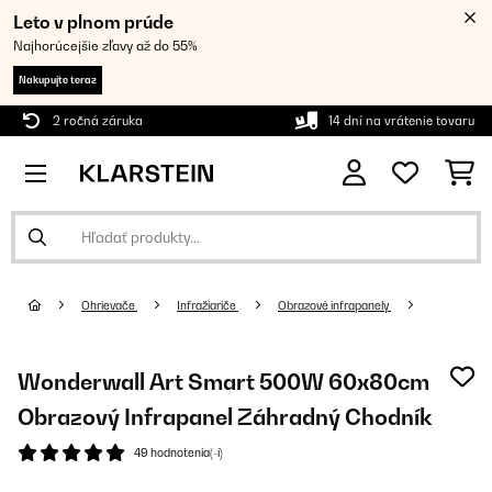
Leto v plnom prúde
Najhorúcejšie zľavy až do 55%
Nakupujte teraz
2 ročná záruka
14 dní na vrátenie tovaru
Ohrievače
Infražiariče
Obrazové infrapanely
Wonderwall Art Smart 500W 60x80cm
Obrazový Infrapanel Záhradný Chodník
49 hodnotenia(-í)