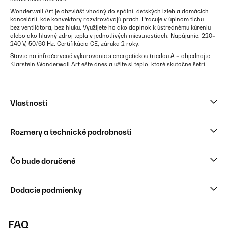
Wonderwall Art je obzvlášť vhodný do spální, detských izieb a domácich
kancelárií, kde konvektory rozvirovávajú prach. Pracuje v úplnom tichu –
bez ventilátora, bez hluku. Využijete ho ako doplnok k ústrednému kúreniu
alebo ako hlavný zdroj tepla v jednotlivých miestnostiach. Napájanie: 220–
240 V, 50/60 Hz. Certifikácia CE, záruka 2 roky.
Stavte na infračervené vykurovanie s energetickou triedou A – objednajte
Klarstein Wonderwall Art ešte dnes a užite si teplo, ktoré skutočne šetrí.
Vlastnosti
Rozmery a technické podrobnosti
Čo bude doručené
Dodacie podmienky
FAQ