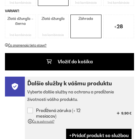
Iná kombinácia
Iná kombinácia
Iná kombinácia
VARIANT:
Zlatá džungľa –
Zlatá džungľa
Záhrada
čierna
+28
Iná kombinácia
Iná kombinácia
Čo znamenajú tieto stavy?
Vložiť do košíka
Ďalšie služby k vášmu produktu
Vyberte ďalšie služby na ochranu a predĺženie
životnosti vášho produktu.
Predĺžená záruka (+ 12
9,90 €
mesiacov)
Čo je zahrnuté?
Pridať produkt so službou