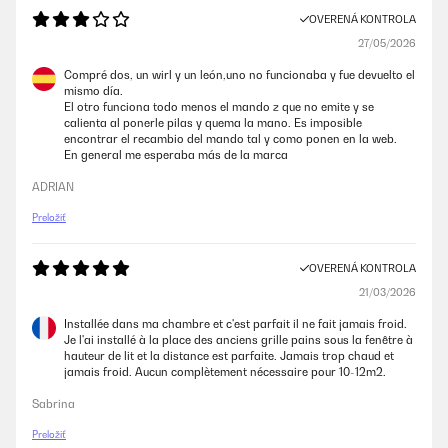
OVERENÁ KONTROLA
27/05/2026
Compré dos, un wirl y un león,uno no funcionaba y fue devuelto el
mismo día.
El otro funciona todo menos el mando z que no emite y se
calienta al ponerle pilas y quema la mano. Es imposible
encontrar el recambio del mando tal y como ponen en la web.
En general me esperaba más de la marca
ADRIAN
Preložiť
OVERENÁ KONTROLA
21/03/2026
Installée dans ma chambre et c'est parfait il ne fait jamais froid.
Je l'ai installé à la place des anciens grille pains sous la fenêtre à
hauteur de lit et la distance est parfaite. Jamais trop chaud et
jamais froid. Aucun complètement nécessaire pour 10-12m2.
Sabrina
Preložiť