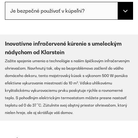
Je bezpečné používať v kúpeľni?
Inovatívne infračervené kúrenie s umeleckým
nádychom od Klarstein
Zažite spojenie umenia a technológie s naším špičkovým infračerveným
ohrievačom. Navrhnutý tak, aby sa bezproblémovo začlenil do vášho
domáceho dekoru, tento majstrovský kúsok s výkonom 500 W ponúka
efektívne vykurovanie miestností do 10 m². Vďaka uhlíkovému
kryštalickému vykurovaciemu prvku poskytuje rýchle a rovnomerné
teplo. S pohodlným elektrickým termostatom môžete presne nastaviť
teplotu od 0 do 37 °C. Zútulnite svoj obytný priestor ohrievačom, ktorý
nielen hreje, ale aj skrášľuje váš domov.