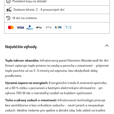
Posledné kusy na sklade!
Dodacia lehota: 2 - 4 pracovných dní
14 dní na vrátenie
Najväčšie výhody
Teplo takmer okamžite:
Infračervený panel Klarstein Wonderwall Air Art
Smart vyžaruje teplo priamo na osoby a povrchy v miestnosti – príjemné
teplo pocítite už za 2–3 minúty od zapnutia, bez akejkoľvek doby
predhriatia.
Výrazná úspora na energiách:
Energetická trieda A znamená spotrebu
až o 50 % nižšiu v porovnaní s bežnými elektrickými ohrievačmi – pri
výkone 700 W ide o merateľný rozdiel na každom vyúčtovaní.
Ticho a zdravý vzduch v miestnosti:
Infračervená technológia pracuje
bez ventilátorov a bez cirkulácie vzduchu – nevírí prach a nevysušuje
vzduch. Ideálne riešenie pre spálne a detské izby, kde záleží na kvalite