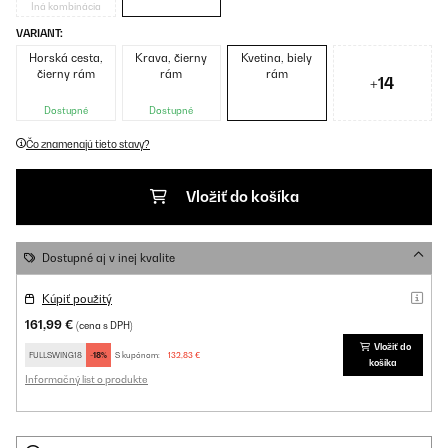
Iná kombinácia
VARIANT:
Horská cesta,
Krava, čierny
Kvetina, biely
čierny rám
rám
rám
+14
Dostupné
Dostupné
Čo znamenajú tieto stavy?
Vložiť do košíka
Dostupné aj v inej kvalite
Kúpiť použitý
161,99 €
(cena s DPH)
Vložiť do
FULLSWING18
-18%
S kupónom:
132,83 €
košíka
Informačný list o produkte