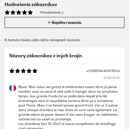
Hodnotenie zákazníkov
114 hodnotenia(-í)
Napíšte recenziu
K tomuto tovaru ešte nikto nenapísal recenziu.
Názory zákazníkov z iných krajín
OVERENÁ KONTROLA
21/03/2026
Ravie. Mon salon est grand et entièrement ouvert donc je pense
combler avec un second côté salle à manger dans les prochains
temps. Aux grands froids j'ai un poêle dans lequel je brûle
branchages secs et recyclables cartons donc ça a compense
pour l'hiver. Mais il ne faisait jamais grand froid. J'en ai 3 autres
dans chaque chambre et mes chats en sont ravis également. La
grande adore se poser devant 5 min sans bouger, en méditation,
comme moi au soleil au printemps.
Les chambres font 10-12m2 et aucun complément de chauffage
n'est nécessaire.