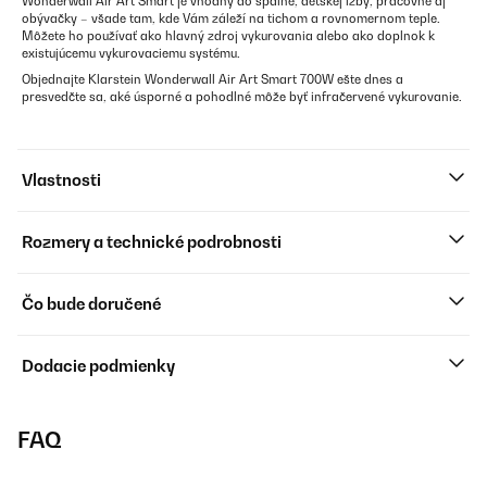
Wonderwall Air Art Smart je vhodný do spálne, detskej izby, pracovne aj
obývačky – všade tam, kde Vám záleží na tichom a rovnomernom teple.
Môžete ho používať ako hlavný zdroj vykurovania alebo ako doplnok k
existujúcemu vykurovaciemu systému.
Objednajte Klarstein Wonderwall Air Art Smart 700W ešte dnes a
presvedčte sa, aké úsporné a pohodlné môže byť infračervené vykurovanie.
Vlastnosti
Rozmery a technické podrobnosti
Čo bude doručené
Dodacie podmienky
FAQ