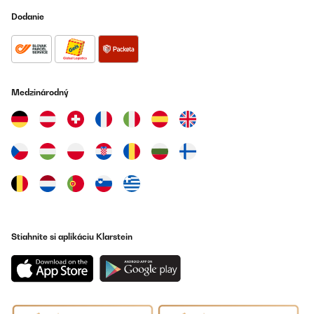
Wärme direkt an das Thermostat weitergibt. Ein separates
Dodanie
Steckerthermostat wäre besser gewesen.
Amazon-Benutzer
Preložiť
Medzinárodný
OVERENÁ KONTROLA
10/09/2025
Super Wärmeersatz für kleine Räume ! Sieht gut aus und
unbedingt den QR Code benutzen, dann ist alles einfach
einzustellen! Ebenfalls auch leicht an der Wand zu montieren!
Amazon-Benutzer
Preložiť
Stiahnite si aplikáciu Klarstein
OVERENÁ KONTROLA
25/04/2025
Nicht nur optisch sehr schön.
Amazon-Benutzer