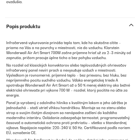
ovzdušia.
Popis produktu
Infračervené vykurovanie prináša teplo tam, kde ho skutočne cítite –
priamo na Vás a na povrchy v miestnosti, nie do vzduchu. Klarstein
Wonderwall Air Art Smart 700W začne príjemne hriať už za 2–3 minúty od
zapnutia, pričom pracuje úplne ticho a bez pohybu vzduchu.
Na rozdiel od klasických konvektorov alebo teplovzdušných ohrievačov
infračervený panel nevíri prach a nevysušuje vzduch v miestnosti.
Výsledkom je rovnomerné, príjemné teplo – bez prievanu, bez hluku, bez
nepríjemného pocitu suchého vzduchu. Vďaka energetickej triede A
spotrebuje Wonderwall Air Art Smart až o 50 % menej elektriny ako bežné
elektrické ohrievače pri výkone 700 W – rozdiel, ktorý pocítite na účte za
energie.
Panel je vyrobený z odolného hliníka s kvalitným lakom a jeho údržba je
jednoduchá – stačí utrieť vlhkou handričkou. Montuje sa na stenu alebo
strop a svojím čistým dizajnom sa nenápadne začlení do každého
moderného interiéru. Ovládanie zabezpečuje termostat, programovateľný
časovač a automatická ochrana proti prehriatiu – všetko v štandardnej
výbave. Napájacie napätie: 220–240 V, 50 Hz. Certifikované podľa noriem
EÚ, označenie CE.