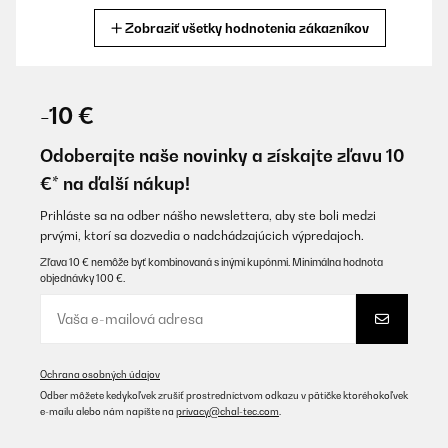
Zobraziť všetky hodnotenia zákazníkov
Preložiť
OVERENÁ KONTROLA
02/02/2026
-10 €
Macht sich optisch toll im Zimmer. Habe es direkt an der Wand
neben dem Bett. Es wird sofort angenehm warm und die App
Odoberajte naše novinky a získajte zľavu 10
Steuerung und Verbindung funktioniert sehr gut!
€* na ďalší nákup!
Amazon-Benutzer
Prihláste sa na odber nášho newslettera, aby ste boli medzi
Preložiť
prvými, ktorí sa dozvedia o nadchádzajúcich výpredajoch.
Zľava 10 € nemôže byť kombinovaná s inými kupónmi. Minimálna hodnota
objednávky 100 €.
OVERENÁ KONTROLA
18/12/2025
Ich bin persönlich kein Fan der Strahlung, aber man kann alles
gut steuern über Fernbedienung und am Gerät selbst, daher kann
man das gut steuern (eigene Anwesenheit vs. Heizleistung).Sie
Ochrana osobných údajov
wärmt sehr gut, ist sehr einfach zu installieren und ist ein
Odber môžete kedykoľvek zrušiť prostredníctvom odkazu v pätičke ktoréhokoľvek
absoluter Hinkucker im Raum! Ich würde es wieder so lösen.
e-mailu alebo nám napíšte na
privacy@chal-tec.com
.
Amazon-Benutzer