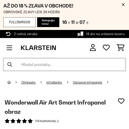
AŽ DO 18 % ZĽAVA V OBCHODE!
OBROVSKÉ ZĽAVY LEN 24 HODÍN!
Nakupujte
16
11
06
FULLSWING18
H
M
S
teraz
2 ročná záruka
14 dní na vrátenie tovaru
Ohrievače
Infražiariče
Obrazové infrapanely
Wonderwall Air Art Smart Infrapanel
obraz
114 hodnotenia(-í)