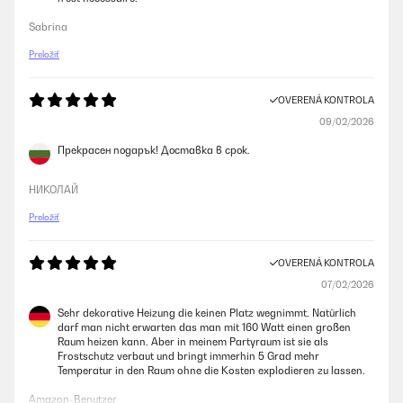
Sabrina
Preložiť
OVERENÁ KONTROLA
09/02/2026
Прекрасен подарък! Доставка в срок.
НИКОЛАЙ
Preložiť
OVERENÁ KONTROLA
07/02/2026
Sehr dekorative Heizung die keinen Platz wegnimmt. Natürlich
darf man nicht erwarten das man mit 160 Watt einen großen
Raum heizen kann. Aber in meinem Partyraum ist sie als
Frostschutz verbaut und bringt immerhin 5 Grad mehr
Temperatur in den Raum ohne die Kosten explodieren zu lassen.
Amazon-Benutzer