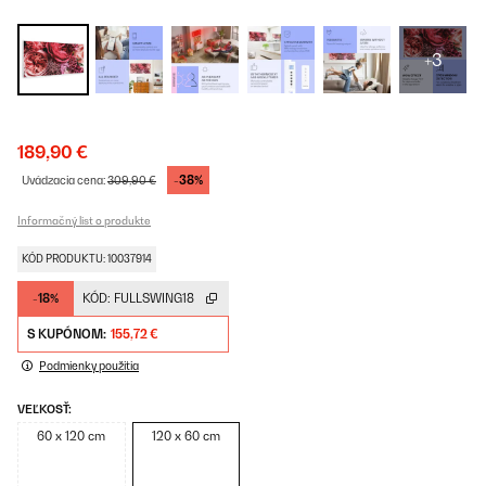
+3
189,90 €
-38%
Uvádzacia cena:
309,90 €
Informačný list o produkte
KÓD PRODUKTU: 10037914
-18%
KÓD:
FULLSWING18
S KUPÓNOM:
155,72 €
Podmienky použitia
VEĽKOSŤ:
60 x 120 cm
120 x 60 cm