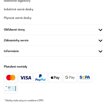
Nástenné digestory
26/11/2025
Indukčné varné dosky
Super Heizung
Plynové varné dosky
Amazon-Benutzer
Preložiť
Obľúbené témy
OVERENÁ KONTROLA
Zákaznícky servis
25/11/2025
Informácie
Hallo,wie nichts anderes erwartet alles SuperIcke kann janüscht
anderet schreiben wie Danke euch Berliner
Amazon-Benutzer
Platobné metódy
Preložiť
OVERENÁ KONTROLA
04/10/2025
Schnelle Lieferung!Leider schade, dass das Thermostat direkt an
* Všetky naše ceny sú uvedené s DPH.
der Infrarotheizung montiert wurde.Die Temperatureinstellung
muss somit in der App erhöht werden, weil die Heizung die