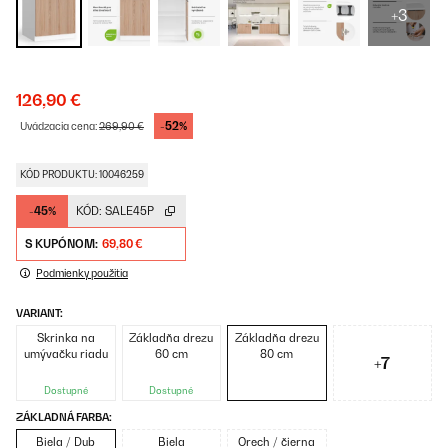
+3
126,90 €
-52%
Uvádzacia cena:
269,90 €
KÓD PRODUKTU: 10046259
-45%
KÓD:
SALE45P
S KUPÓNOM:
69,80 €
Podmienky použitia
VARIANT:
Skrinka na
Základňa drezu
Základňa drezu
umývačku riadu
60 cm
80 cm
+7
Dostupné
Dostupné
ZÁKLADNÁ FARBA:
Biela / Dub
Biela
Orech / čierna