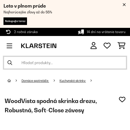
Leto v plnom prúde
Najhorúcejšie zľavy až do 55%
Nakupujte teraz
2 ročná záruka
14 dní na vrátenie tovaru
Domáce spotrebiče
Kuchynské skrinky
WoodVista spodná skrinka drezu,
Robustná, Soft-Close závesy