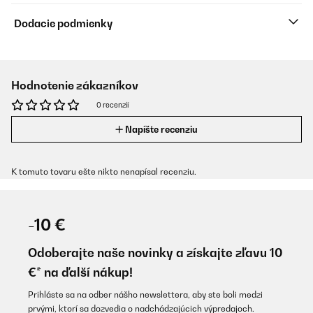
Dodacie podmienky
Hodnotenie zákazníkov
0 recenzií
Napíšte recenziu
K tomuto tovaru ešte nikto nenapísal recenziu.
-10 €
Odoberajte naše novinky a získajte zľavu 10
€* na ďalší nákup!
Prihláste sa na odber nášho newslettera, aby ste boli medzi
prvými, ktorí sa dozvedia o nadchádzajúcich výpredajoch.