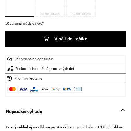
Iná kombinácia
Iná kombinácia
Čo znamenajú tieto stavy?
Vložiť do košíka
Pripravené na odoslanie
Dodacia lehota: 2 - 4 pracovných dní
14 dní na vrátenie
Najväčšie výhody
Pevný základ aj vo vlhkom prostredí:
Pracovná doska z MDF s hrúbkou