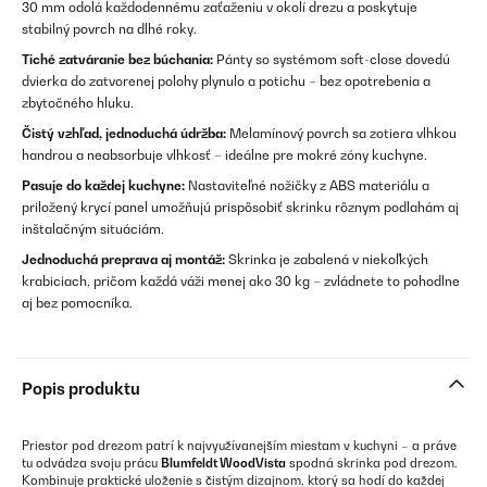
30 mm odolá každodennému zaťaženiu v okolí drezu a poskytuje
stabilný povrch na dlhé roky.
Tiché zatváranie bez búchania:
Pánty so systémom soft-close dovedú
dvierka do zatvorenej polohy plynulo a potichu – bez opotrebenia a
zbytočného hluku.
Čistý vzhľad, jednoduchá údržba:
Melamínový povrch sa zotiera vlhkou
handrou a neabsorbuje vlhkosť – ideálne pre mokré zóny kuchyne.
Pasuje do každej kuchyne:
Nastaviteľné nožičky z ABS materiálu a
priložený krycí panel umožňujú prispôsobiť skrinku rôznym podlahám aj
inštalačným situáciám.
Jednoduchá preprava aj montáž:
Skrinka je zabalená v niekoľkých
krabiciach, pričom každá váži menej ako 30 kg – zvládnete to pohodlne
aj bez pomocníka.
Popis produktu
Priestor pod drezom patrí k najvyužívanejším miestam v kuchyni – a práve
tu odvádza svoju prácu
Blumfeldt WoodVista
spodná skrinka pod drezom.
Kombinuje praktické uloženie s čistým dizajnom, ktorý sa hodí do každej