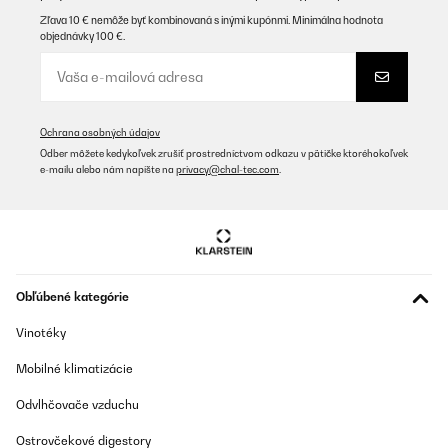
Zľava 10 € nemôže byť kombinovaná s inými kupónmi. Minimálna hodnota
objednávky 100 €.
Ochrana osobných údajov
Odber môžete kedykoľvek zrušiť prostredníctvom odkazu v pätičke ktoréhokoľvek
e-mailu alebo nám napíšte na
privacy@chal-tec.com
.
Obľúbené kategórie
Vinotéky
Mobilné klimatizácie
Odvlhčovače vzduchu
Ostrovčekové digestory