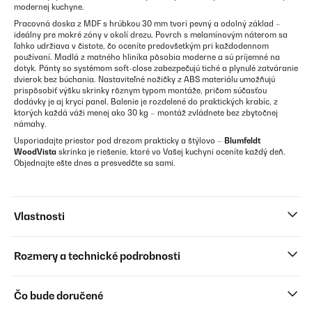
modernej kuchyne.
Pracovná doska z MDF s hrúbkou 30 mm tvorí pevný a odolný základ –
ideálny pre mokré zóny v okolí drezu. Povrch s melamínovým náterom sa
ľahko udržiava v čistote, čo oceníte predovšetkým pri každodennom
používaní. Madlá z matného hliníka pôsobia moderne a sú príjemné na
dotyk. Pánty so systémom soft-close zabezpečujú tiché a plynulé zatváranie
dvierok bez búchania. Nastaviteľné nožičky z ABS materiálu umožňujú
prispôsobiť výšku skrinky rôznym typom montáže, pričom súčasťou
dodávky je aj krycí panel. Balenie je rozdelené do praktických krabíc, z
ktorých každá váži menej ako 30 kg – montáž zvládnete bez zbytočnej
námahy.
Usporiadajte priestor pod drezom prakticky a štýlovo –
Blumfeldt
WoodVista
skrinka je riešenie, ktoré vo Vašej kuchyni oceníte každý deň.
Objednajte ešte dnes a presvedčte sa sami.
Vlastnosti
Rozmery a technické podrobnosti
Čo bude doručené