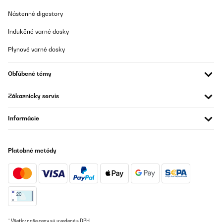
Nástenné digestory
Indukčné varné dosky
Plynové varné dosky
Obľúbené témy
Zákaznícky servis
Informácie
Platobné metódy
* Všetky naše ceny sú uvedené s DPH.