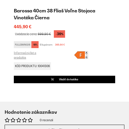
Barossa 40cm 38 Fliaš Voľne Stojaca
Vinotéka Čierna
445,90 €
-36%
Uvádzacia cena:
699,90 €
FULLSWING18
-18%
S kupónom:
365,64 €
Informačný list o
produkte
KÓD PRODUKTU: 10041306
Vložiť do košíka
Hodnotenie zákazníkov
0 recenzií