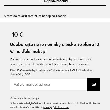
Napíšte recenziu
K tomuto tovaru ešte nikto nenapísal recenziu.
-10 €
Odoberajte naše novinky a získajte zľavu 10
€* na ďalší nákup!
Prihláste sa na odber nášho newslettera, aby ste boli medzi
prvými, ktorí sa dozvedia o nadchádzajúcich výpredajoch.
Zľava 10 € nemôže byť kombinovaná s inými kupónmi. Minimálna hodnota
objednávky 100 €.
Ochrana osobných údajov
Odber môžete kedykoľvek zrušiť prostredníctvom odkazu v pätičke ktoréhokoľvek
e-mailu alebo nám napíšte na
privacy@chal-tec.com
.