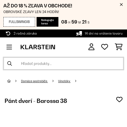
AŽ DO 18 % ZĽAVA V OBCHODE!
OBROVSKÉ ZĽAVY LEN 24 HODÍN!
Nakupujte
08
59
20
FULLSWING18
H
M
S
teraz
2 ročná záruka
14 dní na vrátenie tovaru
Domáce spotrebiče
Vinotéky
Pánt dverí - Barossa 38