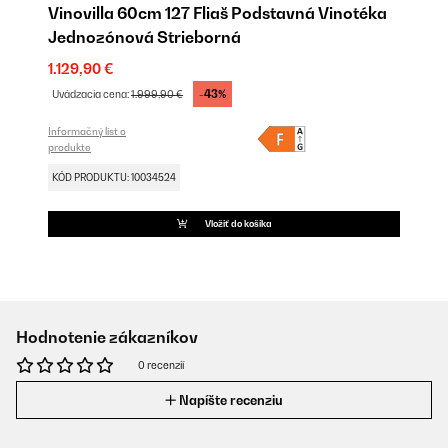
Vinovilla 60cm 127 Fliaš Podstavná Vinotéka
Jednozónová Strieborná
1.129,90 €
-43%
Uvádzacia cena:
1.999,90 €
Informačný list o
produkte
KÓD PRODUKTU: 10034524
Vložiť do košíka
Hodnotenie zákazníkov
0 recenzií
Napíšte recenziu