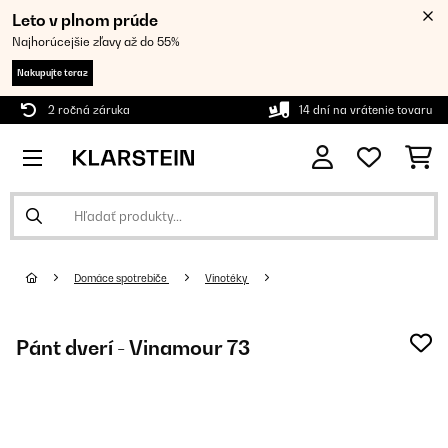
Leto v plnom prúde
Najhorúcejšie zľavy až do 55%
Nakupujte teraz
2 ročná záruka
14 dní na vrátenie tovaru
Domáce spotrebiče
Vinotéky
Pánt dverí - Vinamour 73