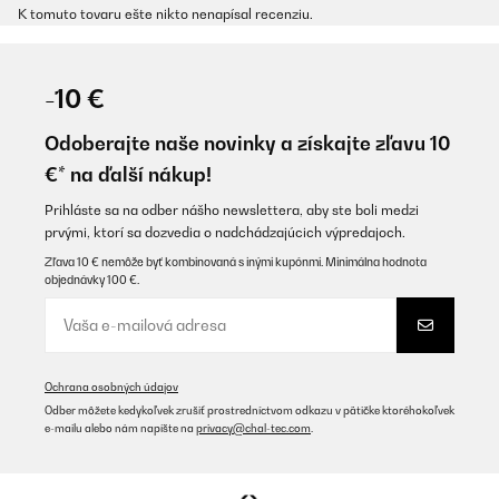
K tomuto tovaru ešte nikto nenapísal recenziu.
-10 €
Odoberajte naše novinky a získajte zľavu 10
€* na ďalší nákup!
Prihláste sa na odber nášho newslettera, aby ste boli medzi
prvými, ktorí sa dozvedia o nadchádzajúcich výpredajoch.
Zľava 10 € nemôže byť kombinovaná s inými kupónmi. Minimálna hodnota
objednávky 100 €.
Ochrana osobných údajov
Odber môžete kedykoľvek zrušiť prostredníctvom odkazu v pätičke ktoréhokoľvek
e-mailu alebo nám napíšte na
privacy@chal-tec.com
.