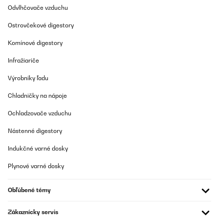
Odvlhčovače vzduchu
Ostrovčekové digestory
Komínové digestory
Infražiariče
Výrobníky ľadu
Chladničky na nápoje
Ochladzovače vzduchu
Nástenné digestory
Indukčné varné dosky
Plynové varné dosky
Obľúbené témy
Zákaznícky servis