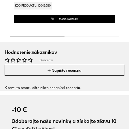
KÓD PRODUKTU: 10046280
KÓ
Vložiť do košíka
Hodnotenie zákazníkov
0 recenzií
Napíšte recenziu
K tomuto tovaru ešte nikto nenapísal recenziu.
-10 €
Odoberajte naše novinky a získajte zľavu 10