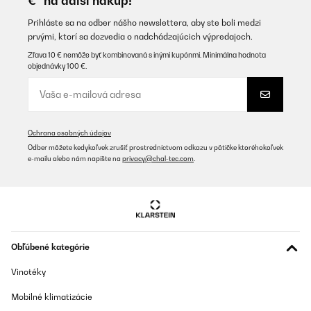
€* na ďalší nákup!
Prihláste sa na odber nášho newslettera, aby ste boli medzi
prvými, ktorí sa dozvedia o nadchádzajúcich výpredajoch.
Zľava 10 € nemôže byť kombinovaná s inými kupónmi. Minimálna hodnota
objednávky 100 €.
Ochrana osobných údajov
Odber môžete kedykoľvek zrušiť prostredníctvom odkazu v pätičke ktoréhokoľvek
e-mailu alebo nám napíšte na
privacy@chal-tec.com
.
Obľúbené kategórie
Vinotéky
Mobilné klimatizácie