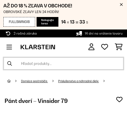
AŽ DO 18 % ZĽAVA V OBCHODE!
OBROVSKÉ ZĽAVY LEN 24 HODÍN!
Nakupujte
14
13
33
FULLSWING18
H
M
S
teraz
2 ročná záruka
14 dní na vrátenie tovaru
Domáce spotrebiče
Príslušenstvo a náhradné diely
Pánt dverí – Vinsider 79