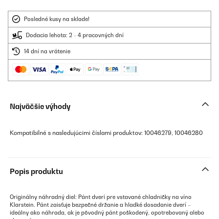
Posledné kusy na sklade!
Dodacia lehota: 2 - 4 pracovných dní
14 dní na vrátenie
Najväčšie výhody
Kompatibilné s nasledujúcimi číslami produktov: 10046279, 10046280
Popis produktu
Originálny náhradný diel: Pánt dverí pre vstavané chladničky na víno
Klarstein. Pánt zaisťuje bezpečné držanie a hladké dosadanie dverí –
ideálny ako náhrada, ak je pôvodný pánt poškodený, opotrebovaný alebo