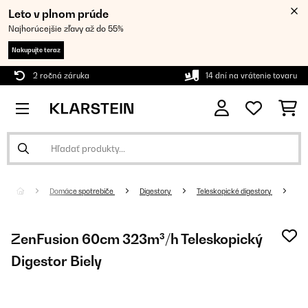
Leto v plnom prúde
Najhorúcejšie zľavy až do 55%
Nakupujte teraz
2 ročná záruka
14 dní na vrátenie tovaru
Domáce spotrebiče
Digestory
Teleskopické digestory
ZenFusion 60cm 323m³/h Teleskopický
Digestor Biely