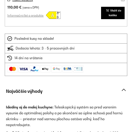
110,00 €
(cena s DPH)
Vložiť do
Informačný list o produkte
košíka
Posledné kusy na sklade!
Dodacia lehota: 3 - 5 pracovných dní
14 dní na vrátenie
Najväčšie výhody
Ideálny aj do malej kuchyne:
Teleskopický systém sa pred varením
vysunie do optimálnej polohy a po skončení sa úplne schová pod hornú
skrinku — priestor nad varnou plochou ostáva voľný, keď ho
nepotrebujete.