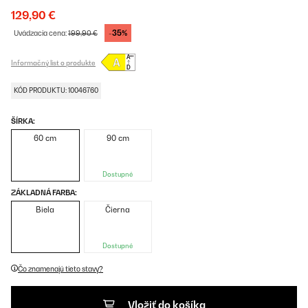
129,90 €
-35%
Uvádzacia cena:
199,90 €
Informačný list o produkte
KÓD PRODUKTU: 10046760
ŠÍRKA:
60 cm
90 cm
Dostupné
ZÁKLADNÁ FARBA:
Biela
Čierna
Dostupné
Čo znamenajú tieto stavy?
Vložiť do košíka