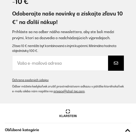
-10 €
Odoberajte naše novinky a získajte zľavu 10
€* na ďalší nákup!
Prihláste sa na odber nášho newslettera, aby ste boli medzi
prvými, ktorí sa dozvedia o nadchádzajúcich výpredajoch.
Zľava 10 € nemôže byť kombinovaná s inými kupónmi. Minimálna hodnota
objednávky 100 €.
Ochrana osobných údajov
Odber môžete kedykoľvek zrušiť prostredníctvom odkazu v pätičke ktoréhokoľvek
e-mailu alebo nám napíšte na
privacy@chal-tec.com
.
Obľúbené kategórie