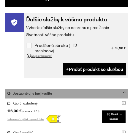
Ďalšie služby k vášmu produktu
Vyberte ďalšie služby na ochranu a predĺženie
životnosti vášho produktu.
Predĺžená záruka (+ 12
15,90 €
mesiacov)
Čo je zahrnuté?
Pridať produkt so službou
Dostupné aj v inej kvalite
Kúpiť rozbalený
116,00 €
(cena s DPH)
Vložiť do
Informačný list o produkte
košíka
Kúpiť použitý