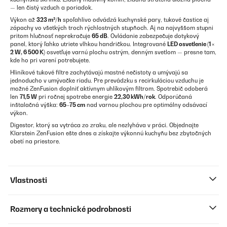
— len čistý vzduch a poriadok.
Výkon až
323 m³/h
spoľahlivo odvádzá kuchynské pary, tukové častice aj
zápachy vo všetkých troch rýchlostných stupňoch. Aj na najvyššom stupni
pritom hlučnosť neprekračuje
65 dB
. Ovládanie zabezpečuje dotykový
panel, ktorý ľahko utriete vlhkou handričkou. Integrované
LED osvetlenie (1 ×
2 W, 6 500 K)
osvetľuje varnú plochu ostrým, denným svetlom — presne tam,
kde ho pri varení potrebujete.
Hliníkové tukové filtre zachytávajú mastné nečistoty a umývajú sa
jednoducho v umývačke riadu. Pre prevádzku s recirkuláciou vzduchu je
možné ZenFusion doplniť aktívnym uhlíkovým filtrom. Spotrebič odoberá
len
71,5 W
pri ročnej spotrebe energie
22,30 kWh/rok
. Odporúčaná
inštalačná výška:
65–75 cm
nad varnou plochou pre optimálny odsávací
výkon.
Digestor, ktorý sa vytráca zo zraku, ale nezlyháva v práci. Objednajte
Klarstein ZenFusion ešte dnes a získajte výkonnú kuchyňu bez zbytočných
obetí na priestore.
Vlastnosti
Rozmery a technické podrobnosti