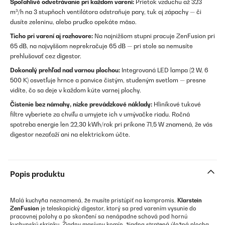
Spoľahlivé odvetrávanie pri každom varení:
Prietok vzduchu až 323
m³/h na 3 stupňoch ventilátora odstraňuje pary, tuk aj zápachy — či
dusíte zeleninu, alebo prudko opekáte mäso.
Ticho pri varení aj rozhovore:
Na najnižšom stupni pracuje ZenFusion pri
65 dB, na najvyššom neprekračuje 65 dB — pri stole sa nemusíte
prehlušovať cez digestor.
Dokonalý prehľad nad varnou plochou:
Integrovaná LED lampa (2 W, 6
500 K) osvetľuje hrnce a panvice čistým, studeným svetlom — presne
vidíte, čo sa deje v každom kúte varnej plochy.
Čistenie bez námahy, nízke prevádzkové náklady:
Hliníkové tukové
filtre vyberiete za chvíľu a umyjete ich v umývačke riadu. Ročná
spotreba energie len 22,30 kWh/rok pri príkone 71,5 W znamená, že vás
digestor nezaťaží ani na elektrickom účte.
Popis produktu
Malá kuchyňa neznamená, že musíte pristúpiť na kompromis.
Klarstein
ZenFusion
je teleskopický digestor, ktorý sa pred varením vysunie do
pracovnej polohy a po skončení sa nenápadne schová pod hornú
kuchynskú skrinku. Žiadny masívny komín, žiadna stratená úložná plocha