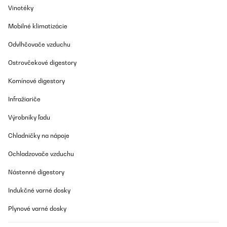
Vinotéky
Mobilné klimatizácie
Odvlhčovače vzduchu
Ostrovčekové digestory
Komínové digestory
Infražiariče
Výrobníky ľadu
Chladničky na nápoje
Ochladzovače vzduchu
Nástenné digestory
Indukčné varné dosky
Plynové varné dosky