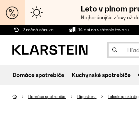
Leto v plnom pr
Najhorúcejšie zľavy až d
2 ročná záruka
14 dní na vrátenie tovaru
Domáce spotrebiče
Kuchynské spotrebiče
Domáce spotrebiče
Digestory
Teleskopické di