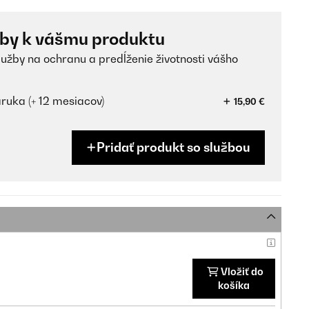
žby k vášmu produktu
lužby na ochranu a predĺženie životnosti vášho
ruka (+ 12 mesiacov)
15,90 €
Pridať produkt so službou
Vložiť do
košíka