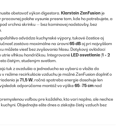
síte obetovať výkon digestora.
Klarstein ZenFusion
je
 v pracovnej polohe vysunie presne tam, kde ho potrebujete, a
 pod vrchnú skrinku — bez kaminovej nadstavby, bez
.
poľahlivo odvádza kuchynské výpary, tukové častice aj
lučnosť zostáva maximálne na úrovni
65 dB
aj pri najvyššom
ku môžete viesť bez zvyšovania hlasu. Dotykový ovládací
a utrie vlhkou handričkou. Integrované
LED osvetlenie (1 × 2
esto čistým, studeným svetlom.
vajú tuk z ovzdušia a jednoducho sa vyberú a vložia do
v režime recirkulácie vzduchu je možné ZenFusion doplniť o
ariadenia je
71,5 W
, ročná spotreba energie dosahuje len
y výsledok odporúčame montáž vo výške
65–75 cm
nad
 premyslenou voľbou pre každého, kto varí naplno, ale nechce
kuchyni. Objednajte ešte dnes a získajte čistý vzduch bez