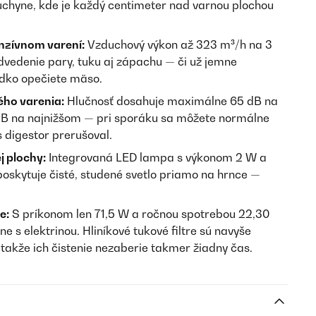
uchyne, kde je každý centimeter nad varnou plochou
enzívnom varení:
Vzduchový výkon až 323 m³/h na 3
dvedenie pary, tuku aj zápachu — či už jemne
udko opečiete mäso.
ého varenia:
Hlučnosť dosahuje maximálne 65 dB na
dB na najnižšom — pri sporáku sa môžete normálne
 digestor prerušoval.
j plochy:
Integrovaná LED lampa s výkonom 2 W a
oskytuje čisté, studené svetlo priamo na hrnce —
e:
S príkonom len 71,5 W a ročnou spotrebou 22,30
 s elektrinou. Hliníkové tukové filtre sú navyše
takže ich čistenie nezaberie takmer žiadny čas.