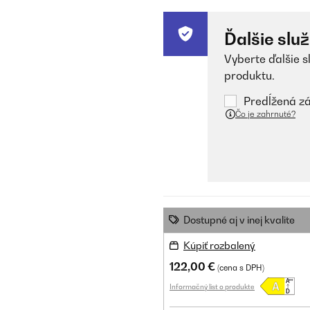
Ďalšie slu
Vyberte ďalšie s
produktu.
Predĺžená zá
Čo je zahrnuté?
Dostupné aj v inej kvalite
Kúpiť rozbalený
122,00 €
(cena s DPH)
Informačný list o produkte