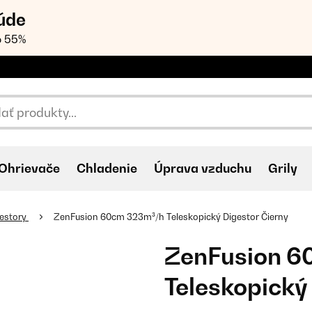
úde
o 55%
Ohrievače
Chladenie
Úprava vzduchu
Grily
gestory
ZenFusion 60cm 323m³/h Teleskopický Digestor Čierny
ZenFusion 6
Teleskopický