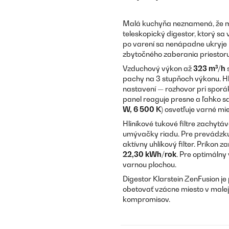
Malá kuchyňa neznamená, že mu
teleskopický digestor, ktorý sa
po varení sa nenápadne ukryje
zbytočného zaberania priestoru
Vzduchový výkon až
323 m³/h
s
pachy na 3 stupňoch výkonu. H
nastavení — rozhovor pri sporá
panel reaguje presne a ľahko s
W, 6 500 K)
osvetľuje varné mi
Hliníkové tukové filtre zachytá
umývačky riadu. Pre prevádzku 
aktívny uhlíkový filter. Príkon z
22,30 kWh/rok
. Pre optimáln
varnou plochou.
Digestor Klarstein ZenFusion je
obetovať vzácne miesto v malej 
kompromisov.