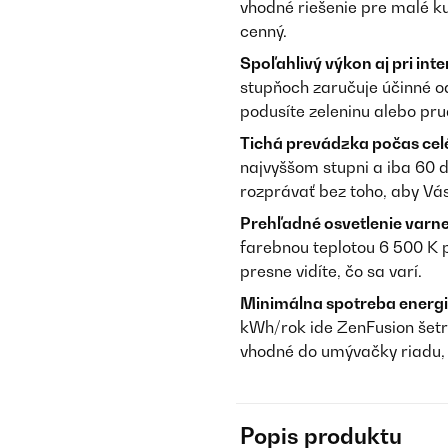
vhodné riešenie pre malé k
cenný.
Spoľahlivý výkon aj pri int
stupňoch zaručuje účinné o
podusíte zeleninu alebo pr
Tichá prevádzka počas cel
najvyššom stupni a iba 60 
rozprávať bez toho, aby Vás
Prehľadné osvetlenie varne
farebnou teplotou 6 500 K p
presne vidíte, čo sa varí.
Minimálna spotreba energi
kWh/rok ide ZenFusion šetrne
vhodné do umývačky riadu, 
Popis produktu