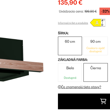
135,90 €
-32%
Uvádzacia cena:
199,90 €
Informačný list o produkte
ŠÍRKA:
60 cm
90 cm
Čoskoro opäť
dostupné
ZÁKLADNÁ FARBA:
Biela
Čierna
Dostupné
Čo znamenajú tieto stavy?