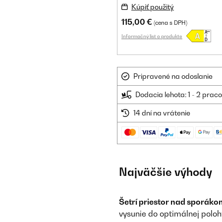
Kúpiť použitý
115,00 €
(cena s DPH)
Informačný list o produkte
Pripravené na odoslanie
Dodacia lehota: 1 - 2 prac
14 dní na vrátenie
Najväčšie výhody
Šetrí priestor nad sporáko
vysunie do optimálnej poloh