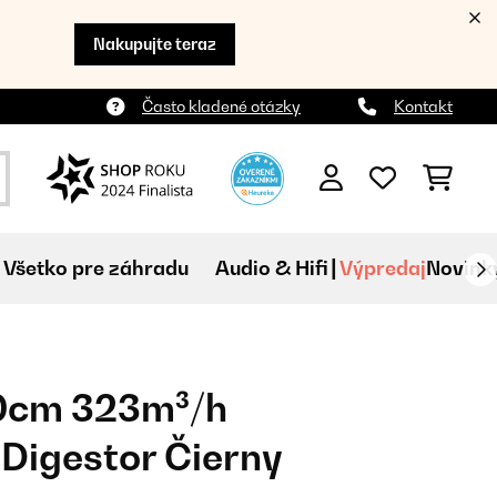
Nakupujte teraz
Často kladené otázky
Kontakt
Všetko pre záhradu
Audio & Hifi
Výpredaj
Novink
0cm 323m³/h
 Digestor Čierny