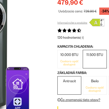
479,90 €
-34
Uvádzacia cena:
729,90 €
Informačný list o produkte
120 hodnotenia(-í)
KAPACITA CHLADENIA:
10.000 BTU
11.500 BTU
Čoskoro opäť
dostupné
ZÁKLADNÁ FARBA:
Antracit
Biela
Čoskoro opäť
dostupné
Čo znamenajú tieto stavy?