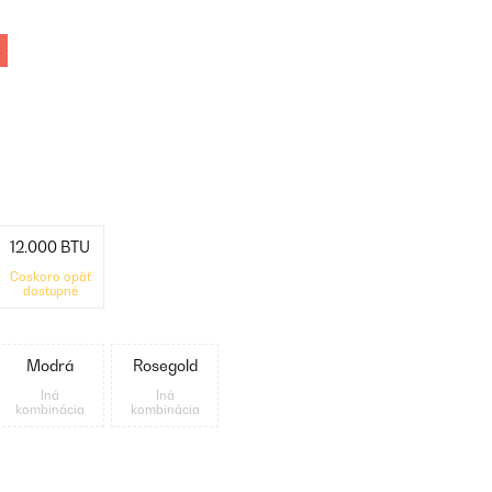
%
12.000 BTU
Čoskoro opäť
dostupné
Modrá
Rosegold
Iná
Iná
kombinácia
kombinácia