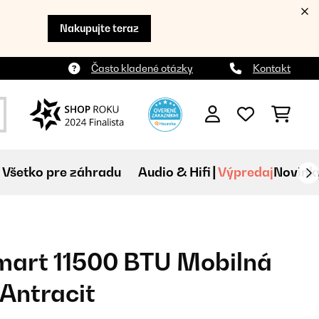
Nakupujte teraz
Často kladené otázky
Kontakt
Všetko pre záhradu
Audio & Hifi
Výpredaj
Novink
mart 11500 BTU Mobilná
 Antracit