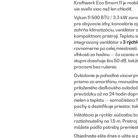
Kraftwerk Eco Smart 11 je mob
vie oveľa viac než len chladiť.
Výkon 11 500 BTU / 3,3 kW zarad
pre obývacie izby, kancelárie aj
zahŕňa klimatizáciu, ventilátor
kompaktnom prístroji. Teplotu s
integrovaný ventilátor s
3 rých
rovnomerne po celej miestnosti.
vlhkosti za hodinu — čo ocenia n
stupni dosahuje iba 50 dB, takž
pracovni bez rušenia.
Ovládanie je pohodlné viacerým
priamo zo smartfónu, manuálne 
priloženého diaľkového ovláda
prevádzku až na 24 hodín dopre
nielen o teplotu — samočistiaci f
pachy a dezinfikuje priestor, t
Inštalácia je rýchla: súčasťou 
roztiahnuteľný na 1,5 m. Prístr
môžete podľa potreby premiestn
Objednajte ešte dnes a užite si