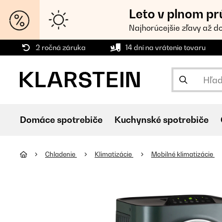
Leto v plnom pr
Najhorúcejšie zľavy až d
2 ročná záruka
14 dní na vrátenie tovaru
Domáce spotrebiče
Kuchynské spotrebiče
Chladenie
Klimatizácie
Mobilné klimatizácie