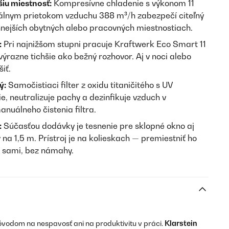
šiu miestnosť:
Kompresívne chladenie s výkonom 11
lnym prietokom vzduchu 388 m³/h zabezpečí citeľný
annejších obytných alebo pracovných miestnostiach.
:
Pri najnižšom stupni pracuje Kraftwerk Eco Smart 11
ýrazne tichšie ako bežný rozhovor. Aj v noci alebo
iť.
ý:
Samočistiaci filter z oxidu titaničitého s UV
e, neutralizuje pachy a dezinfikuje vzduch v
anuálneho čistenia filtra.
:
Súčasťou dodávky je tesnenie pre sklopné okno aj
na 1,5 m. Prístroj je na kolieskach — premiestniť ho
e sami, bez námahy.
ôvodom na nespavosť ani na produktivitu v práci.
Klarstein