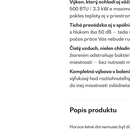
Výkon, ktorý ochladí aj väč
500 BTU / 3,3 kW a maximá
pokles teploty aj v priestr
Tichá prevádzka aj v spálni
s hlukom iba 50 dB — teda v
počas práce Vás nebude ruš
Čistý vzduch, nielen chladn
žiarením odstraňuje baktéri
miestnosti — bez nutnosti m
Kompletná výbava v balení
výfukový had roztiahnuteľný 
do inej miestnosti zvládnet
Popis produktu
Horúce letné dni nemusia byť d