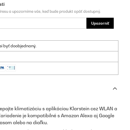
sti
dresu a upozorníme vás, keď bude produkt opäť dostupný.
Upozorniť
sí byť doobjednaný.
epojte klimatizáciu s aplikáciou Klarstein cez WLAN a
 Zariadenie je kompatibilné s Amazon Alexa aj Google
asom alebo na diaľku.