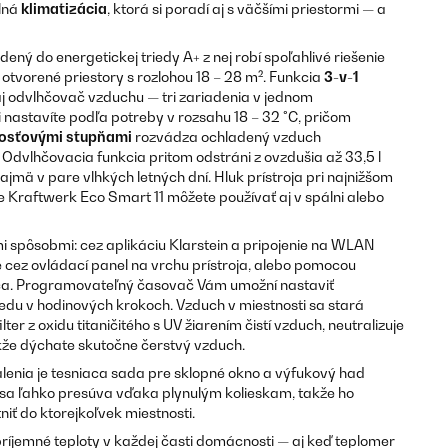
ilná
klimatizácia
, ktorá si poradí aj s väčšími priestormi — a
ený do energetickej triedy A+ z nej robí spoľahlivé riešenie
 otvorené priestory s rozlohou 18 – 28 m². Funkcia
3-v-1
 aj odvlhčovač vzduchu — tri zariadenia v jednom
i nastavíte podľa potreby v rozsahu 18 – 32 °C, pričom
losťovými stupňami
rozvádza ochladený vzduch
 Odvlhčovacia funkcia pritom odstráni z ovzdušia až 33,5 l
ajmä v pare vlhkých letných dní. Hluk prístroja pri najnižšom
e Kraftwerk Eco Smart 11 môžete používať aj v spálni alebo
i spôsobmi: cez aplikáciu Klarstein a pripojenie na WLAN
cez ovládací panel na vrchu prístroja, alebo pomocou
ča. Programovateľný časovač Vám umožní nastaviť
du v hodinových krokoch. Vzduch v miestnosti sa stará
ilter z oxidu titaničitého s UV žiarením čistí vzduch, neutralizuje
akže dýchate skutočne čerstvý vzduch.
balenia je tesniaca sada pre sklopné okno a výfukový had
oj sa ľahko presúva vďaka plynulým kolieskam, takže ho
iť do ktorejkoľvek miestnosti.
 príjemné teploty v každej časti domácnosti — aj keď teplomer