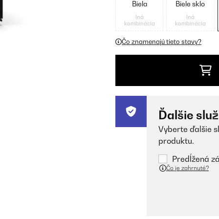
Biela
Biele sklo
Iná
Iná
kombinácia
kombinácia
Čo znamenajú tieto stavy?
Ďalšie slu
Vyberte ďalšie s
produktu.
Predĺžená zá
Čo je zahrnuté?