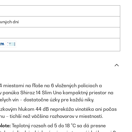
ovných dní
4 miestami na fľaše na 6 vložených policiach a
v ponúka Shiraz 14 Slim Uno kompaktný priestor na
elych vín – dostatočne úzky pre každú niky.
zkovým hlukom 44 dB neprekáža vinotéka ani počas
lmu – tichší než väčšina rozhovorov v miestnosti.
lote:
Teplotný rozsah od 5 do 18 °C sa dá presne