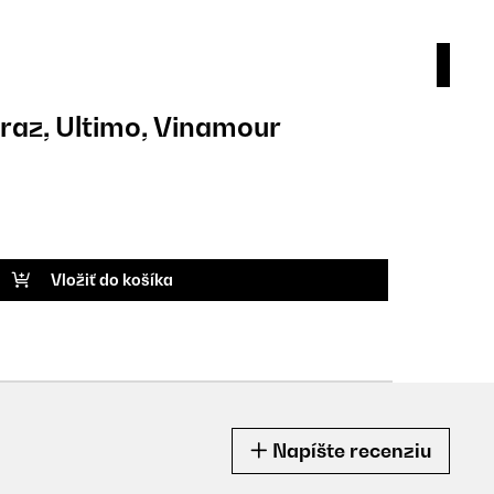
iraz, Ultimo, Vinamour
Tes
12,9
KÓD P
Vložiť do košíka
Napíšte recenziu