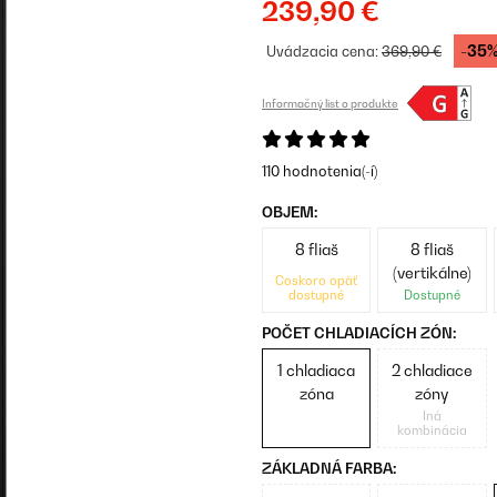
239,90 €
-35
Uvádzacia cena:
369,90 €
Informačný list o produkte
110 hodnotenia(-í)
OBJEM:
8 fliaš
8 fliaš
(vertikálne)
Čoskoro opäť
dostupné
Dostupné
POČET CHLADIACÍCH ZÓN:
1 chladiaca
2 chladiace
zóna
zóny
Iná
kombinácia
ZÁKLADNÁ FARBA: