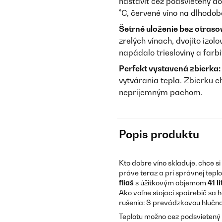
nastaviť cez podsvietený doty
°C, červené víno na dlhodob
Šetrné uloženie bez otraso
zrelých vínach, dvojito izo
napádalo triesloviny a farbi
Perfekt vystavená zbierka:
vytvárania tepla. Zbierku c
nepríjemným pachom.
Popis produktu
Kto dobre víno skladuje, chce s
práve teraz a pri správnej teplo
fliaš
s úžitkovým objemom
41 l
Ako voľne stojaci spotrebič sa
rušenia: S prevádzkovou hlučn
Teplotu možno cez podsvietený 