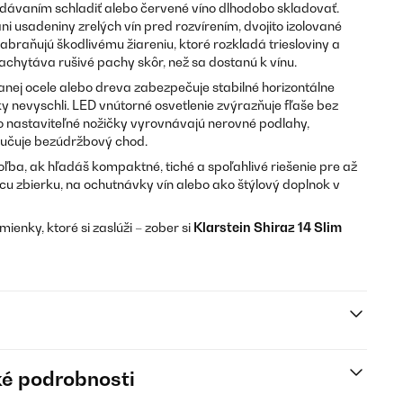
podávaním schladiť alebo červené víno dlhodobo skladovať.
ni usadeniny zrelých vín pred rozvírením, dvojito izolované
braňujú škodlivému žiareniu, ktoré rozkladá triesloviny a
 zachytáva rušivé pachy skôr, než sa dostanú k vínu.
anej ocele alebo dreva zabezpečuje stabilné horizontálne
y nevyschli. LED vnútorné osvetlenie zvýrazňuje fľaše bez
vo nastaviteľné nožičky vyrovnávajú nerovné podlahy,
učuje bezúdržbový chod.
oľba, ak hľadáš kompaktné, tiché a spoľahlivé riešenie pre až
mácu zbierku, na ochutnávky vín alebo ako štýlový doplnok v
mienky, ktoré si zaslúži – zober si
Klarstein Shiraz 14 Slim
é podrobnosti