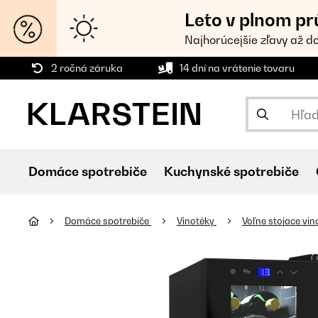
Leto v plnom pr
Najhorúcejšie zľavy až d
2 ročná záruka
14 dní na vrátenie tovaru
Domáce spotrebiče
Kuchynské spotrebiče
Domáce spotrebiče
Vinotéky
Voľne stojace vi