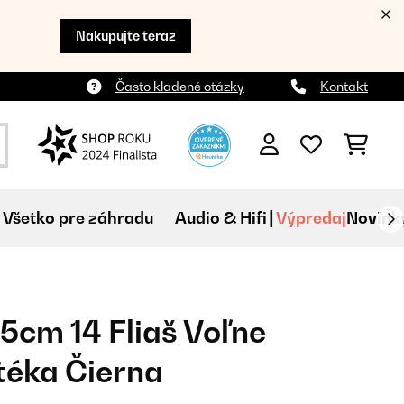
Nakupujte teraz
Často kladené otázky
Kontakt
Všetko pre záhradu
Audio & Hifi
Výpredaj
Novink
25cm 14 Fliaš Voľne
téka Čierna