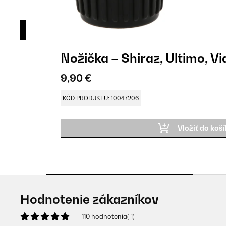
Nožička – Shiraz, Ultimo, 
9,90 €
KÓD PRODUKTU: 10047206
Vložiť do koš
Hodnotenie zákazníkov
110 hodnotenia(-í)