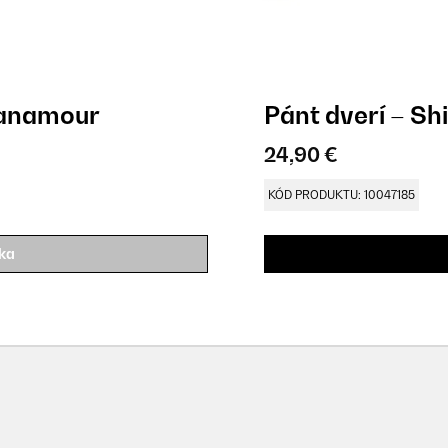
Vianamour
Pánt dverí – Sh
24,90 €
KÓD PRODUKTU: 10047185
íka