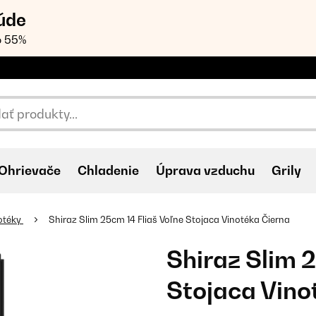
úde
o 55%
Ohrievače
Chladenie
Úprava vzduchu
Grily
notéky
Shiraz Slim 25cm 14 Fliaš Voľne Stojaca Vinotéka Čierna
Shiraz Slim 
Stojaca Vino