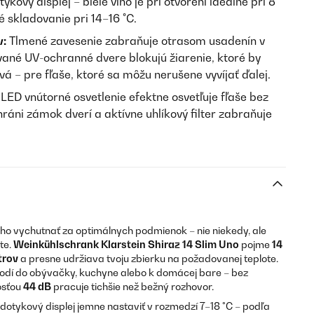
kový displej – biele víno je pri otvorení ideálne pri 8
é skladovanie pri 14–16 °C.
v:
Tlmené zavesenie zabraňuje otrasom usadenín v
lované UV-ochranné dvere blokujú žiarenie, ktoré by
vá – pre fľaše, ktoré sa môžu nerušene vyvíjať ďalej.
LED vnútorné osvetlenie efektne osvetľuje fľaše bez
hráni zámok dverí a aktívne uhlíkový filter zabraňuje
i ho vychutnať za optimálnych podmienok – nie niekedy, ale
te.
Weinkühlschrank Klarstein Shiraz 14 Slim Uno
pojme
14
itrov
a presne udržiava tvoju zbierku na požadovanej teplote.
 hodí do obývačky, kuchyne alebo k domácej bare – bez
osťou
44 dB
pracuje tichšie než bežný rozhovor.
dotykový displej jemne nastaviť v rozmedzí 7–18 °C – podľa