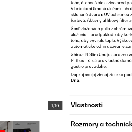
toho, či chceš biele víno pred 
Vibráciami tlmené uloženie chrá
sklenené dvere s UV ochranou za
farbivá. Aktívny uhlíkový filter
Šesť vložených políc z chrómov
uloženie – predpoklad, aby kork
toho, aby vyvíjalo teplo. Výško
automatické odmrazovanie zar
Shiraz 14 Slim Uno je správna v
14 fliaš – či už pre vlastnú do
gastro prevádzke.
Dopraj svojej vínnej zbierke pod
Uno
.
Vlastnosti
1/10
Rozmery a technick