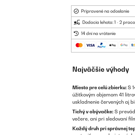
Pripravené na odoslanie
Dodacia lehota: 1 - 2 prac
14 dní na vrátenie
Najväčšie výhody
Miesto pre celú zbierku:
S 1
úžitkovým objemom 41 litro
uskladnenie červených aj bi
Tichý v obývačke:
S prevád
večere, ani pri sledovaní fi
Každý druh pri správnej tep